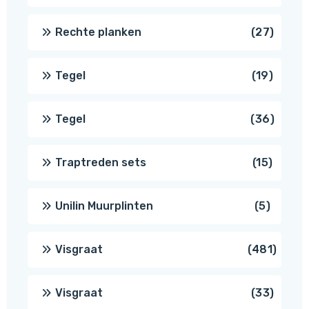
produ
27
Rechte planken
27
produ
19
Tegel
19
produc
36
Tegel
36
produ
15
Traptreden sets
15
produc
5
Unilin Muurplinten
5
produc
481
Visgraat
481
produ
33
Visgraat
33