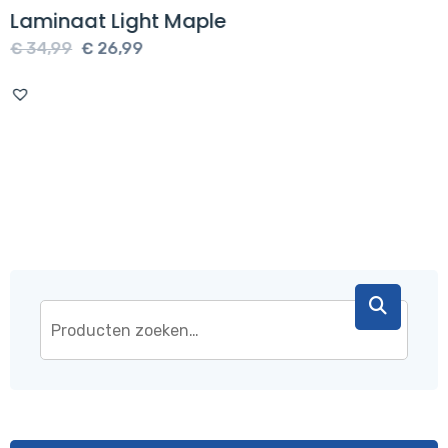
Laminaat Light Maple
Oorspronkelijke
Huidige
€
34,99
€
26,99
prijs
prijs
was:
is:
€ 34,99.
€ 26,99.