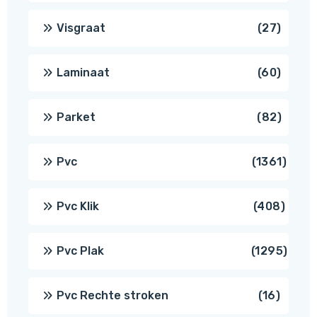
produ
27
Visgraat
27
produ
60
Laminaat
60
produ
82
Parket
82
produ
1361
Pvc
1361
produ
408
Pvc Klik
408
produ
1295
Pvc Plak
1295
prod
16
Pvc Rechte stroken
16