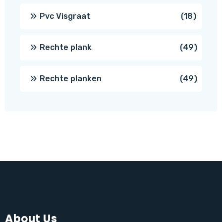
produc
18
Pvc Visgraat
18
produc
49
Rechte plank
49
produ
49
Rechte planken
49
produ
About Us