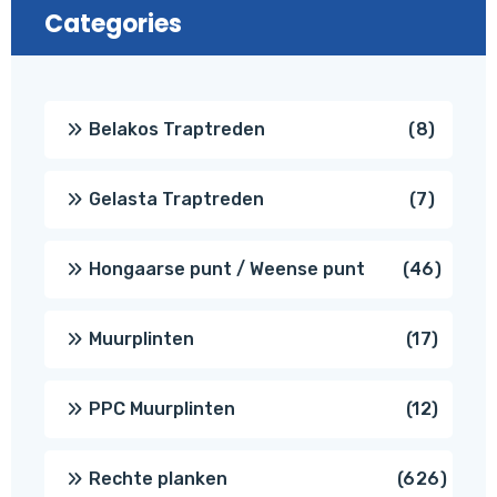
Categories
8
Belakos Traptreden
8
produc
7
Gelasta Traptreden
7
produc
46
Hongaarse punt / Weense punt
46
produ
17
Muurplinten
17
produc
12
PPC Muurplinten
12
produc
626
Rechte planken
626