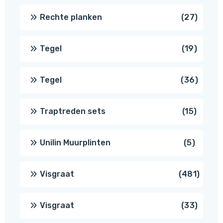
produ
27
Rechte planken
27
produ
19
Tegel
19
produc
36
Tegel
36
produ
15
Traptreden sets
15
produc
5
Unilin Muurplinten
5
produc
481
Visgraat
481
produ
33
Visgraat
33