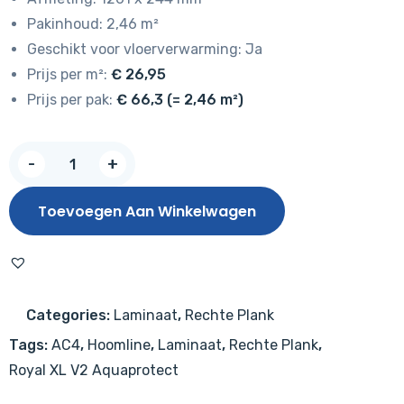
Pakinhoud: 2,46 m²
Geschikt voor vloerverwarming: Ja
Prijs per m²:
€ 26,95
Prijs per pak:
€ 66,3 (= 2,46 m²)
Hoomline
-
+
Royal
XL
Toevoegen Aan Winkelwagen
V2
Alpe
d’Huez
969
Categories:
Laminaat
,
Rechte Plank
–
Tags:
AC4
,
Hoomline
,
Laminaat
,
Rechte Plank
,
Aquaprotect
Royal XL V2 Aquaprotect
aantal