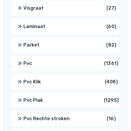
produ
27
Visgraat
27
produ
60
Laminaat
60
produ
82
Parket
82
produ
1361
Pvc
1361
produ
408
Pvc Klik
408
produ
1295
Pvc Plak
1295
prod
16
Pvc Rechte stroken
16