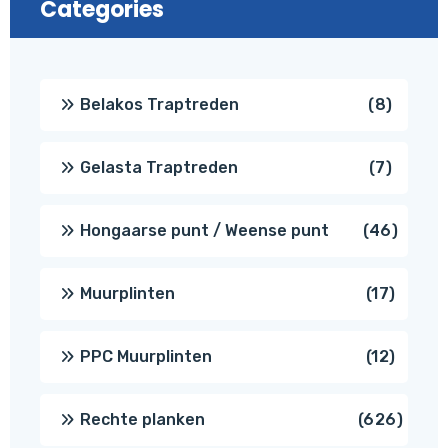
Categories
8
Belakos Traptreden
8
produc
7
Gelasta Traptreden
7
produc
46
Hongaarse punt / Weense punt
46
produ
17
Muurplinten
17
produc
12
PPC Muurplinten
12
produc
626
Rechte planken
626