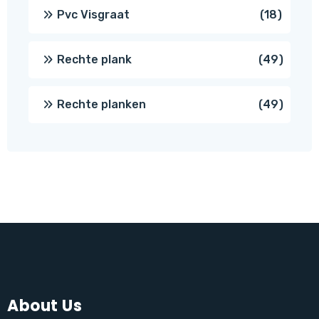
produc
18
Pvc Visgraat
18
produc
49
Rechte plank
49
produ
49
Rechte planken
49
produ
About Us