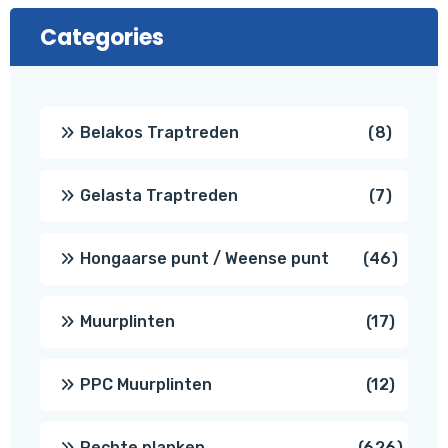
Categories
8
Belakos Traptreden
8
produc
7
Gelasta Traptreden
7
produc
46
Hongaarse punt / Weense punt
46
produ
17
Muurplinten
17
produc
12
PPC Muurplinten
12
produc
626
Rechte planken
626