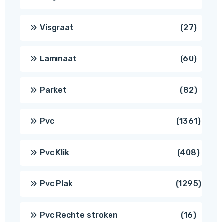
produ
27
Visgraat
27
produ
60
Laminaat
60
produ
82
Parket
82
produ
1361
Pvc
1361
produ
408
Pvc Klik
408
produ
1295
Pvc Plak
1295
prod
16
Pvc Rechte stroken
16