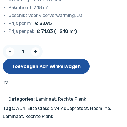
Pakinhoud: 2,18 m²
Geschikt voor vloerverwarming: Ja
Prijs per m²:
€ 32,95
Prijs per pak:
€ 71,83 (= 2,18 m²)
Hoomline
-
+
Elite
Classic
Toevoegen Aan Winkelwagen
V4
Julia
6378
–
Categories:
Laminaat
,
Rechte Plank
Aquaprotect
Tags:
AC4
,
Elite Classic V4 Aquaprotect
,
Hoomline
,
aantal
Laminaat
,
Rechte Plank