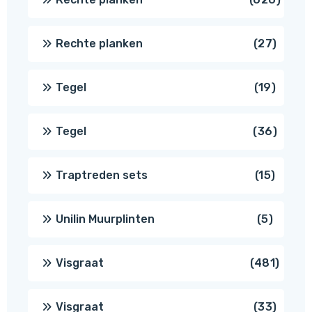
produ
27
Rechte planken
27
produ
19
Tegel
19
produc
36
Tegel
36
produ
15
Traptreden sets
15
produc
5
Unilin Muurplinten
5
produc
481
Visgraat
481
produ
33
Visgraat
33