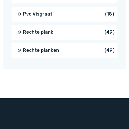
produc
18
Pvc Visgraat
18
produc
49
Rechte plank
49
produ
49
Rechte planken
49
produ