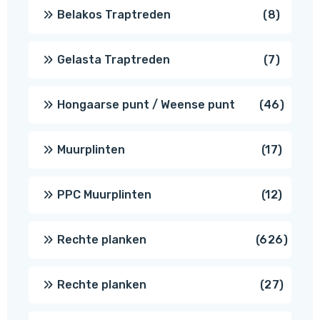
8
Belakos Traptreden
8
produc
7
Gelasta Traptreden
7
produc
46
Hongaarse punt / Weense punt
46
produ
17
Muurplinten
17
produc
12
PPC Muurplinten
12
produc
626
Rechte planken
626
produ
27
Rechte planken
27