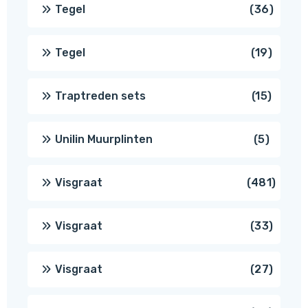
produ
36
Tegel
36
produ
19
Tegel
19
produc
15
Traptreden sets
15
produc
5
Unilin Muurplinten
5
produc
481
Visgraat
481
produ
33
Visgraat
33
produ
27
Visgraat
27
produ