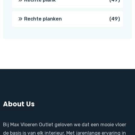
produ
49
Rechte planken
49
produ
About Us
Bij Max Vloeren Outlet geloven we dat een mooie vloer
de basis is van elk interieur. Met jarenlange ervaring in