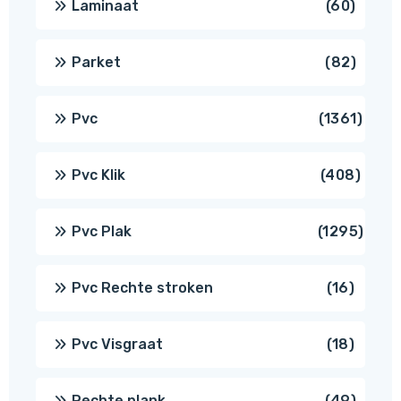
60
Laminaat
60
produ
82
Parket
82
produ
1361
Pvc
1361
produ
408
Pvc Klik
408
produ
1295
Pvc Plak
1295
prod
16
Pvc Rechte stroken
16
produc
18
Pvc Visgraat
18
produc
49
Rechte plank
49