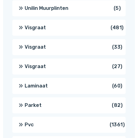
produc
5
Unilin Muurplinten
5
produc
481
Visgraat
481
produ
33
Visgraat
33
produ
27
Visgraat
27
produ
60
Laminaat
60
produ
82
Parket
82
produ
1361
Pvc
1361