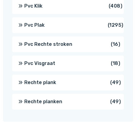
produ
408
Pvc Klik
408
produ
1295
Pvc Plak
1295
prod
16
Pvc Rechte stroken
16
produc
18
Pvc Visgraat
18
produc
49
Rechte plank
49
produ
49
Rechte planken
49
produ