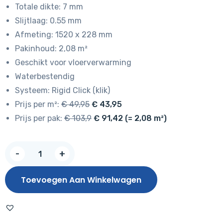
Totale dikte: 7 mm
was:
is:
Slijtlaag: 0.55 mm
€ 49,95.
€ 43,95.
Afmeting: 1520 x 228 mm
Pakinhoud: 2,08 m²
Geschikt voor vloerverwarming
Waterbestendig
Systeem: Rigid Click (klik)
Prijs per m²:
€ 49,95
€ 43,95
Prijs per pak:
€ 103,9
€ 91,42 (= 2,08 m²)
Hoomline
-
+
Prestige
Rigid
Toevoegen Aan Winkelwagen
Click
Capri
5078