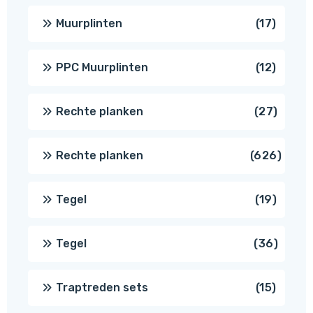
produ
17
Muurplinten
17
produc
12
PPC Muurplinten
12
produc
27
Rechte planken
27
produ
626
Rechte planken
626
produ
19
Tegel
19
produc
36
Tegel
36
produ
15
Traptreden sets
15