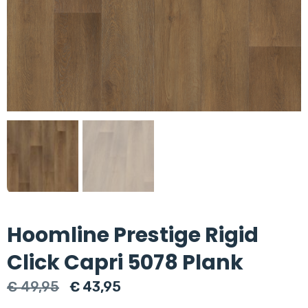
Hoomline Prestige Rigid
Click Capri 5078 Plank
Oorspronkelijke
Huidige
€
49,95
€
43,95
prijs
prijs