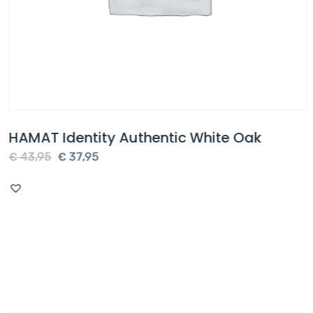
HAMAT Identity Authentic White Oak
Oorspronkelijke
Huidige
€
43,95
€
37,95
prijs
prijs
was:
is:
€ 43,95.
€ 37,95.