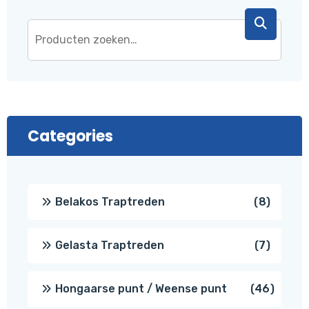
Categories
8
Belakos Traptreden
8
produc
7
Gelasta Traptreden
7
produc
46
Hongaarse punt / Weense punt
46