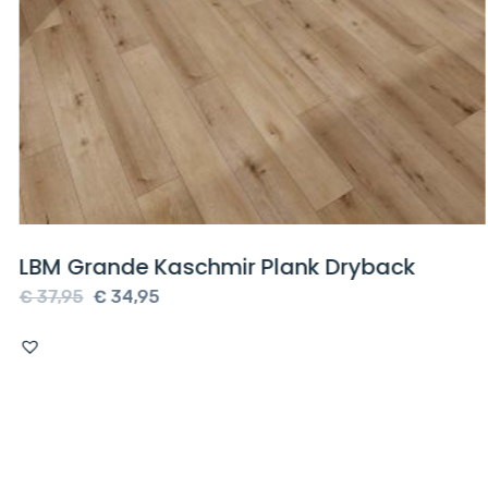
LBM Grande Kaschmir Plank Dryback
Oorspronkelijke
Huidige
€
37,95
€
34,95
prijs
prijs
was:
is:
€ 37,95.
€ 34,95.