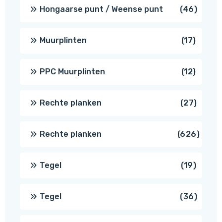
produc
46
Hongaarse punt / Weense punt
46
produ
17
Muurplinten
17
produc
12
PPC Muurplinten
12
produc
27
Rechte planken
27
produ
626
Rechte planken
626
produ
19
Tegel
19
produc
36
Tegel
36
produ