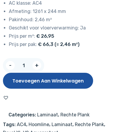
AC klasse: AC4
Afmeting: 1261 x 244 mm
Pakinhoud: 2,46 m²
Geschikt voor vloerverwarming: Ja
Prijs per m²:
€ 26,95
Prijs per pak:
€ 66,3 (= 2,46 m²)
Hoomline
-
+
Royal
XL
Toevoegen Aan Winkelwagen
V2
Olympus
957
–
Categories:
Laminaat
,
Rechte Plank
Aquaprotect
Tags:
AC4
,
Hoomline
,
Laminaat
,
Rechte Plank
,
aantal