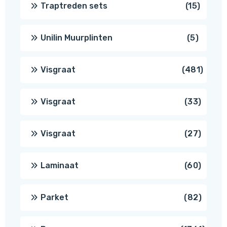
15
Traptreden sets
15
produc
5
Unilin Muurplinten
5
produc
481
Visgraat
481
produ
33
Visgraat
33
produ
27
Visgraat
27
produ
60
Laminaat
60
produ
82
Parket
82
produ