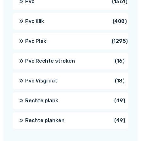
1361
Pvc
1361
produ
408
Pvc Klik
408
produ
1295
Pvc Plak
1295
prod
16
Pvc Rechte stroken
16
produc
18
Pvc Visgraat
18
produc
49
Rechte plank
49
produ
49
Rechte planken
49
produ