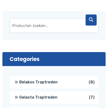
Categories
8
Belakos Traptreden
8
produc
7
Gelasta Traptreden
7