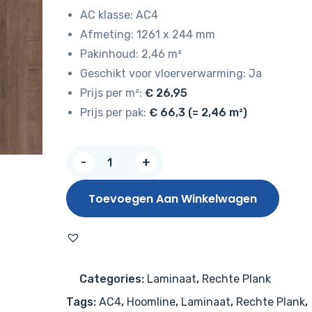
AC klasse: AC4
Afmeting: 1261 x 244 mm
Pakinhoud: 2,46 m²
Geschikt voor vloerverwarming: Ja
Prijs per m²:
€ 26,95
Prijs per pak:
€ 66,3 (= 2,46 m²)
Hoomline
-
+
Royal
XL
Toevoegen Aan Winkelwagen
V2
Rocky
Mountain
959
Categories:
Laminaat
,
Rechte Plank
–
Tags:
AC4
,
Hoomline
,
Laminaat
,
Rechte Plank
,
Aquaprotect