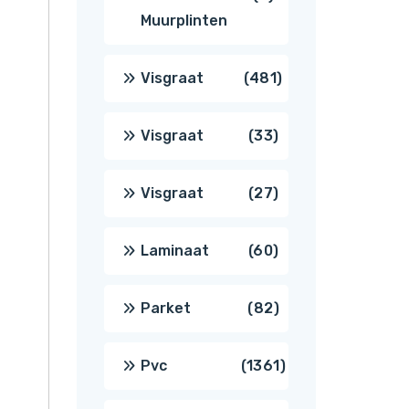
Muurplinten
producten
481
Visgraat
481
producten
33
Visgraat
33
producten
27
Visgraat
27
producten
60
Laminaat
60
producten
82
Parket
82
producten
1361
Pvc
1361