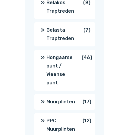
8
Belakos
8
Traptreden
producten
7
Gelasta
7
Traptreden
producten
46
Hongaarse
46
punt /
producten
Weense
punt
17
Muurplinten
17
producten
12
PPC
12
Muurplinten