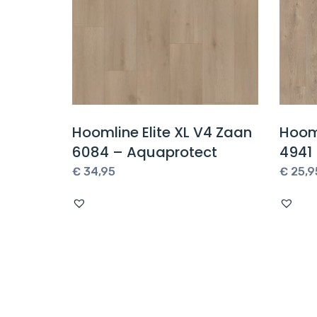
Rigid
Hoomline Elite XL V4 Zaan
Hooml
 5053
6084 – Aquaprotect
4941
e
€
34,95
€
25,9
.