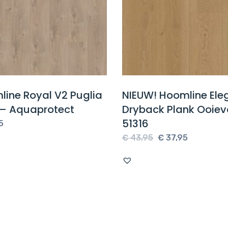
ine Royal V2 Puglia
NIEUW! Hoomline El
 – Aquaprotect
Dryback Plank Ooiev
51316
5
Oorspronkelijke
Huidige
€
43,95
€
37,95
prijs
prijs
was:
is:
€ 43,95.
€ 37,95.