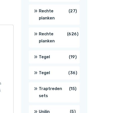
producten
27
Rechte
27
planken
producten
626
Rechte
626
planken
producten
19
Tegel
19
producten
36
Tegel
36
n
producten
15
Traptreden
15
4
sets
producten
5
Unilin
5