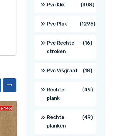
producten
408
Pvc Klik
408
producten
1295
Pvc Plak
1295
producten
16
Pvc Rechte
16
stroken
producten
18
Pvc Visgraat
18
producten
49
Rechte
49
plank
producten
le 14%
49
Rechte
49
planken
producten