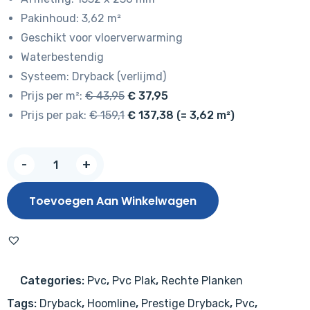
Pakinhoud: 3,62 m²
Geschikt voor vloerverwarming
Waterbestendig
Systeem: Dryback (verlijmd)
Prijs per m²:
€ 43,95
€ 37,95
Prijs per pak:
€ 159,1
€ 137,38 (= 3,62 m²)
Hoomline
-
+
Prestige
Dryback
Toevoegen Aan Winkelwagen
plank
Cannes
5052
aantal
Categories:
Pvc
,
Pvc Plak
,
Rechte Planken
Tags:
Dryback
,
Hoomline
,
Prestige Dryback
,
Pvc
,