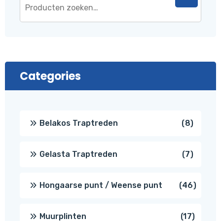
Categories
8
Belakos Traptreden
8
produc
7
Gelasta Traptreden
7
produc
46
Hongaarse punt / Weense punt
46
produ
17
Muurplinten
17