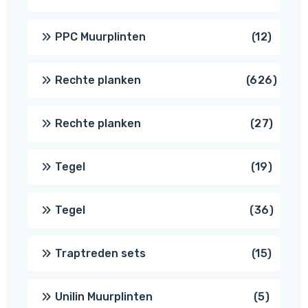
produc
12
PPC Muurplinten
12
produc
626
Rechte planken
626
produ
27
Rechte planken
27
produ
19
Tegel
19
produc
36
Tegel
36
produ
15
Traptreden sets
15
produc
5
Unilin Muurplinten
5