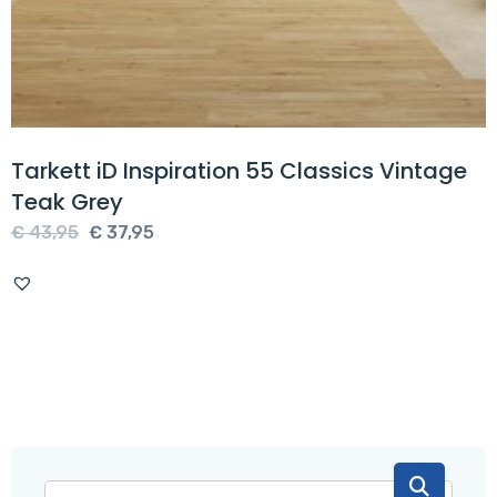
Tarkett iD Inspiration 55 Classics Vintage
Teak Grey
Oorspronkelijke
Huidige
€
43,95
€
37,95
prijs
prijs
was:
is:
€ 43,95.
€ 37,95.