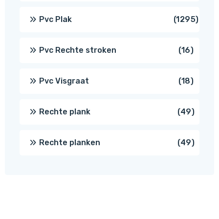
produ
1295
Pvc Plak
1295
prod
16
Pvc Rechte stroken
16
produc
18
Pvc Visgraat
18
produc
49
Rechte plank
49
produ
49
Rechte planken
49
produ