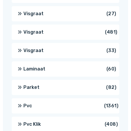
produc
27
Visgraat
27
produ
481
Visgraat
481
produ
33
Visgraat
33
produ
60
Laminaat
60
produ
82
Parket
82
produ
1361
Pvc
1361
produ
408
Pvc Klik
408