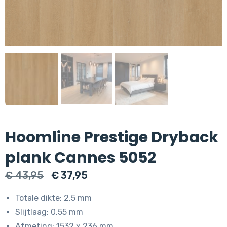
Hoomline Prestige Dryback
plank Cannes 5052
Oorspronkelijke
Huidige
€
43,95
€
37,95
prijs
prijs
Totale dikte: 2.5 mm
was:
is:
Slijtlaag: 0.55 mm
€ 43,95.
€ 37,95.
Afmeting: 1532 x 236 mm