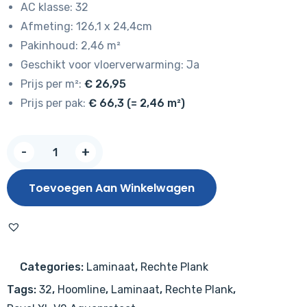
AC klasse: 32
Afmeting: 126,1 x 24,4cm
Pakinhoud: 2,46 m²
Geschikt voor vloerverwarming: Ja
Prijs per m²:
€ 26,95
Prijs per pak:
€ 66,3 (= 2,46 m²)
Hoomline
-
+
NIEUW!
Royal
Toevoegen Aan Winkelwagen
XL
V2
Mont
Blanc
Categories:
Laminaat
,
Rechte Plank
8127
Tags:
32
,
Hoomline
,
Laminaat
,
Rechte Plank
,
–