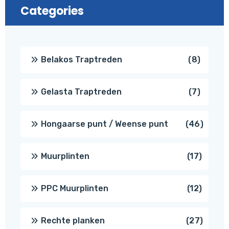
Categories
8
Belakos Traptreden
8
produc
7
Gelasta Traptreden
7
produc
46
Hongaarse punt / Weense punt
46
produ
17
Muurplinten
17
produc
12
PPC Muurplinten
12
produc
27
Rechte planken
27