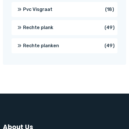
produc
18
Pvc Visgraat
18
produc
49
Rechte plank
49
produ
49
Rechte planken
49
produ
About Us