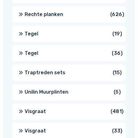
produ
626
Rechte planken
626
produ
19
Tegel
19
produc
36
Tegel
36
produ
15
Traptreden sets
15
produc
5
Unilin Muurplinten
5
produc
481
Visgraat
481
produ
33
Visgraat
33