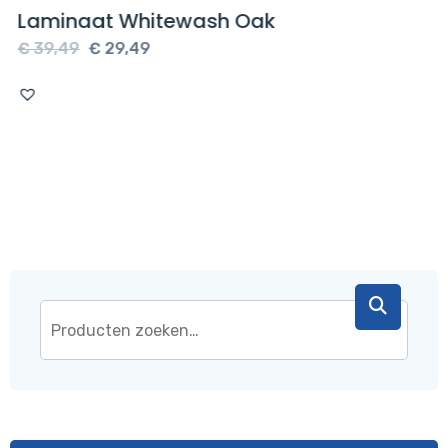
Laminaat Whitewash Oak
Oorspronkelijke
Huidige
€
39,49
€
29,49
prijs
prijs
was:
is:
€ 39,49.
€ 29,49.