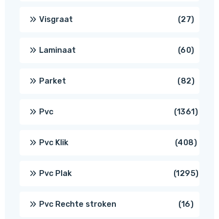
produ
27
Visgraat
27
produ
60
Laminaat
60
produ
82
Parket
82
produ
1361
Pvc
1361
produ
408
Pvc Klik
408
produ
1295
Pvc Plak
1295
prod
16
Pvc Rechte stroken
16