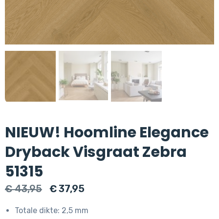
NIEUW! Hoomline Elegance
Dryback Visgraat Zebra
51315
Oorspronkelijke
Huidige
€
43,95
€
37,95
prijs
prijs
Totale dikte: 2,5 mm
was:
is: