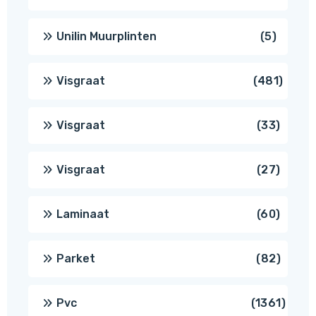
produc
5
Unilin Muurplinten
5
produc
481
Visgraat
481
produ
33
Visgraat
33
produ
27
Visgraat
27
produ
60
Laminaat
60
produ
82
Parket
82
produ
1361
Pvc
1361