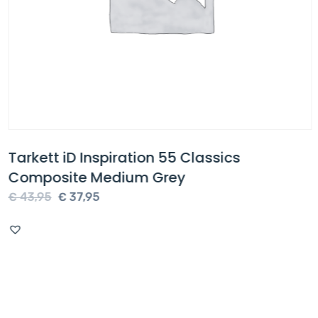
Tarkett iD Inspiration 55 Classics
Composite Medium Grey
Oorspronkelijke
Huidige
€
43,95
€
37,95
prijs
prijs
was:
is:
€ 43,95.
€ 37,95.