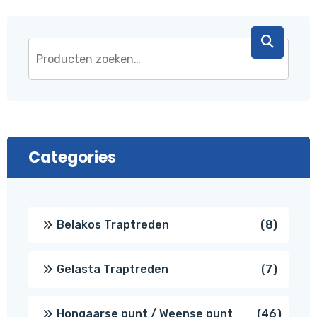
Categories
8
Belakos Traptreden
8
produc
7
Gelasta Traptreden
7
produc
46
Hongaarse punt / Weense punt
46