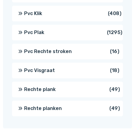
produ
408
Pvc Klik
408
produ
1295
Pvc Plak
1295
prod
16
Pvc Rechte stroken
16
produc
18
Pvc Visgraat
18
produc
49
Rechte plank
49
produ
49
Rechte planken
49
produ