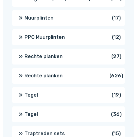
produ
17
Muurplinten
17
produc
12
PPC Muurplinten
12
produc
27
Rechte planken
27
produ
626
Rechte planken
626
produ
19
Tegel
19
produc
36
Tegel
36
produ
15
Traptreden sets
15