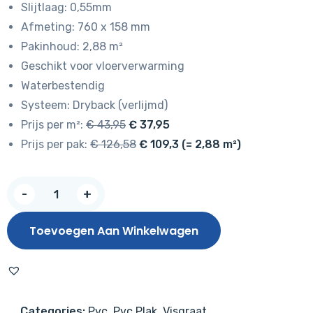
Slijtlaag: 0,55mm
€ 43,95.
€ 37,95.
Afmeting: 760 x 158 mm
Pakinhoud: 2,88 m²
Geschikt voor vloerverwarming
Waterbestendig
Systeem: Dryback (verlijmd)
Prijs per m²:
€ 43,95
€ 37,95
Prijs per pak:
€ 126,58
€ 109,3 (= 2,88 m²)
NIEUW!
-
+
Hoomline
Elegance
Toevoegen Aan Winkelwagen
Dryback
Visgraat
Zebra
51315
Categories:
Pvc
,
Pvc Plak
,
Visgraat