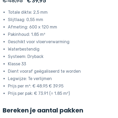
Oorspronkelijke
Huidige
€
48,95
€
39,95
prijs
prijs
Totale dikte: 2,5 mm
was:
is:
Slijtlaag: 0,55 mm
€ 48,95.
€ 39,95.
Afmeting: 600 x 120 mm
Pakinhoud: 1.85 m²
Geschikt voor vloerverwarming
Waterbestendig
Systeem: Dryback
Klasse 33
Dient vooraf geëgaliseerd te worden
Legwijze: Te verlijmen
Prijs per m²: € 48.95 € 39.95
Prijs per pak: € 73.91 (= 1.85 m²)
Bereken je aantal pakken