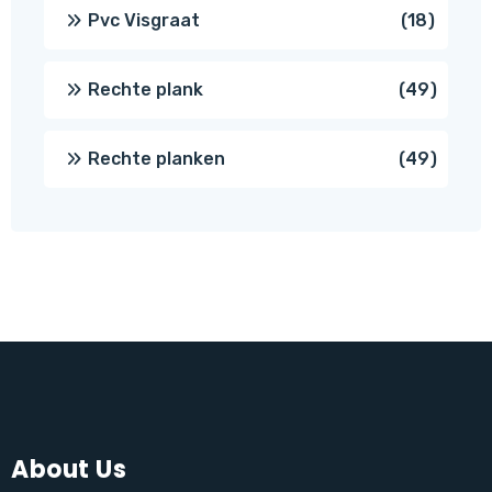
produc
18
Pvc Visgraat
18
produc
49
Rechte plank
49
produ
49
Rechte planken
49
produ
About Us