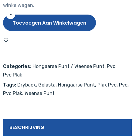
winkelwagen.
-
Gelasta
Toevoegen Aan Winkelwagen
Oakland
Special
3706
(Hongaarse
punt)
Categories:
Hongaarse Punt / Weense Punt
,
Pvc
,
Soil
Pvc Plak
aantal
Tags:
Dryback
,
Gelasta
,
Hongaarse Punt
,
Plak Pvc
,
Pvc
,
Pvc Plak
,
Weense Punt
BESCHRIJVING