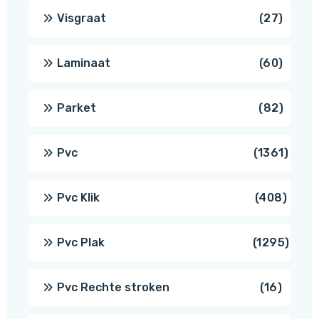
produ
27
Visgraat
27
produ
60
Laminaat
60
produ
82
Parket
82
produ
1361
Pvc
1361
produ
408
Pvc Klik
408
produ
1295
Pvc Plak
1295
prod
16
Pvc Rechte stroken
16