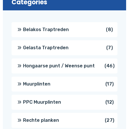
Categories
8
Belakos Traptreden
8
produc
7
Gelasta Traptreden
7
produc
46
Hongaarse punt / Weense punt
46
produ
17
Muurplinten
17
produc
12
PPC Muurplinten
12
produc
27
Rechte planken
27