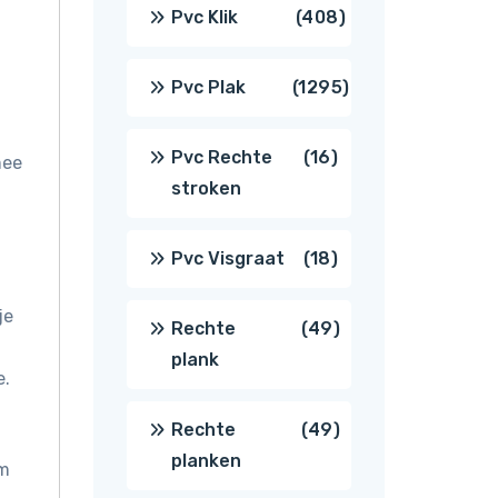
producten
408
Pvc Klik
408
producten
1295
Pvc Plak
1295
producten
16
Pvc Rechte
16
mee
stroken
producten
18
Pvc Visgraat
18
producten
je
49
Rechte
49
plank
e.
producten
49
Rechte
49
planken
om
producten