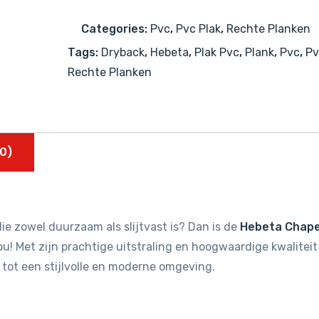
54841
Categories:
Pvc
,
Pvc Plak
,
Rechte Planken
aantal
Tags:
Dryback
,
Hebeta
,
Plak Pvc
,
Plank
,
Pvc
,
Pv
Rechte Planken
0)
ie zowel duurzaam als slijtvast is? Dan is de
Hebeta Chape
u! Met zijn prachtige uitstraling en hoogwaardige kwaliteit
 tot een stijlvolle en moderne omgeving.