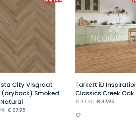
ta City Visgraat
Tarkett iD Inspiratio
 (dryback) Smoked
Classics Creek Oak 
Natural
Oorspronkelijke
Huidige
€
43,95
€
37,95
Oorspronkelijke
Huidige
prijs
prijs
5
€
37,95
prijs
prijs
was:
is:
was:
is:
€ 43,95.
€ 37,95.
€ 43,95.
€ 37,95.