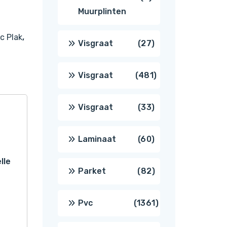
Muurplinten
producten
c Plak
,
27
Visgraat
27
producten
481
Visgraat
481
producten
33
Visgraat
33
producten
60
Laminaat
60
lle
producten
82
Parket
82
producten
1361
Pvc
1361