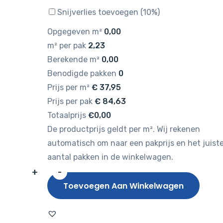
Snijverlies toevoegen (10%)
Opgegeven m²
0,00
m² per pak
2,23
Berekende m²
0,00
Benodigde pakken
0
Prijs per m²
€
37,95
Prijs per pak
€
84,63
Totaalprijs
€0,00
De productprijs geldt per m². Wij rekenen
automatisch om naar een pakprijs en het juist
aantal pakken in de winkelwagen.
+
-
Hebeta
Toevoegen Aan Winkelwagen
Chapelle
XL
Plank