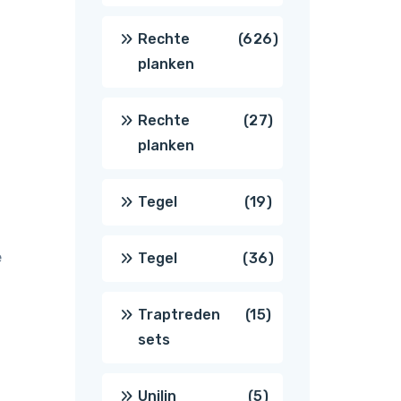
producten
626
Rechte
626
planken
producten
27
Rechte
27
planken
producten
19
Tegel
19
producten
e
36
Tegel
36
producten
15
Traptreden
15
sets
producten
5
Unilin
5