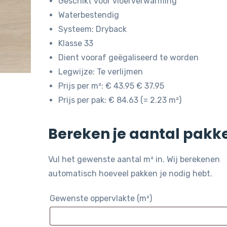
Geschikt voor vloerverwarming
Waterbestendig
Systeem: Dryback
Klasse 33
Dient vooraf geëgaliseerd te worden
Legwijze: Te verlijmen
Prijs per m²: € 43.95 € 37.95
Prijs per pak: € 84.63 (= 2.23 m²)
Bereken je aantal pakk
Vul het gewenste aantal m² in. Wij berekenen
automatisch hoeveel pakken je nodig hebt.
Gewenste oppervlakte (m²)