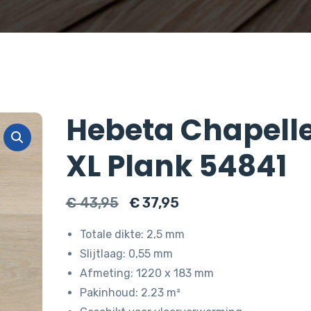
Hebeta Chapell
XL Plank 54841
Oorspronkelijke
Huidige
€
43,95
€
37,95
prijs
prijs
Totale dikte: 2,5 mm
was:
is:
Slijtlaag: 0,55 mm
€ 43,95.
€ 37,95.
Afmeting: 1220 x 183 mm
Pakinhoud: 2.23 m²