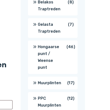
8
Belakos
8
Traptreden
producten
7
Gelasta
7
Traptreden
producten
46
Hongaarse
46
punt /
producten
Weense
en
punt
17
Muurplinten
17
producten
12
PPC
12
Muurplinten