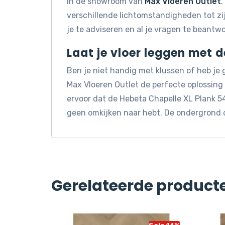
in de showroom van
Max Vloeren Outlet
.
verschillende lichtomstandigheden tot z
je te adviseren en al je vragen te beantw
Laat je vloer leggen met 
Ben je niet handig met klussen of heb je
Max Vloeren Outlet de perfecte oplossin
ervoor dat de Hebeta Chapelle XL Plank 54
geen omkijken naar hebt. De ondergrond 
Gerelateerde product
Sale 14%
Sale 14%