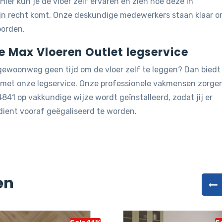
 Hier kun je de vloer zelf ervaren en zien hoe deze in
ijn recht komt. Onze deskundige medewerkers staan klaar 
oorden.
de Max Vloeren Outlet legservice
 gewoonweg geen tijd om de vloer zelf te leggen? Dan biedt
g met onze legservice. Onze professionele vakmensen zorge
841 op vakkundige wijze wordt geïnstalleerd, zodat jij er
dient vooraf geëgaliseerd te worden.
en
Sale 14%
Sa