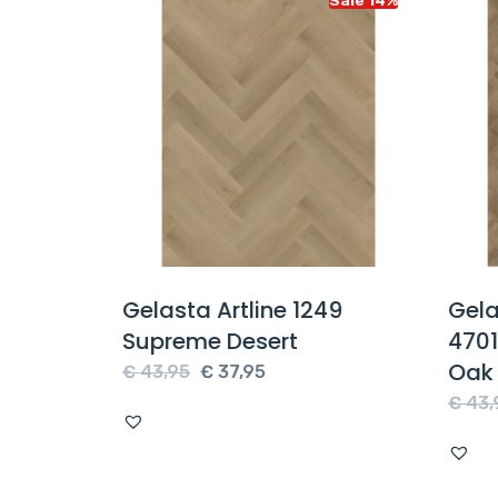
graat
Gelasta Artline 1249
Gelas
emium
Supreme Desert
4701
Oak 
Oorspronkelijke
Huidige
€
43,95
€
37,95
e
prijs
prijs
€
43,9
was:
is:
€ 43,95.
€ 37,95.