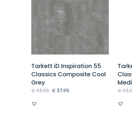
1
Tarkett iD Inspiration 55
Tarke
m Oak
Classics Composite Cool
Clas
Grey
Medi
e
Oorspronkelijke
Huidige
€
43,95
€
37,95
€
43,9
prijs
prijs
was:
is:
€ 43,95.
€ 37,95.