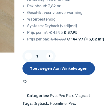
Pakinhoud: 3,82 m²
Geschikt voor vloerverwarming
Waterbestendig
Systeem: Dryback (verlijmd)
Prijs per m²:
€ 43,95
€ 37,95
Prijs per pak:
€ 167,89
€ 144,97 (= 3,82 m²)
The
-
+
Hamptons
Chevron
Toevoegen Aan Winkelwagen
Dryback
Oceanside
926
aantal
Categories:
Pvc
,
Pvc Plak
,
Visgraat
Tags:
Dryback
,
Hoomline
,
Pvc
,