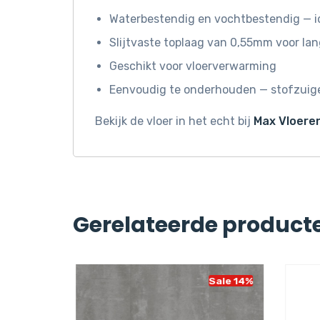
Waterbestendig en vochtbestendig — i
Slijtvaste toplaag van 0,55mm voor la
Geschikt voor vloerverwarming
Eenvoudig te onderhouden — stofzuige
Bekijk de vloer in het echt bij
Max Vloeren
Gerelateerde product
Sale 14%
Sale 14%