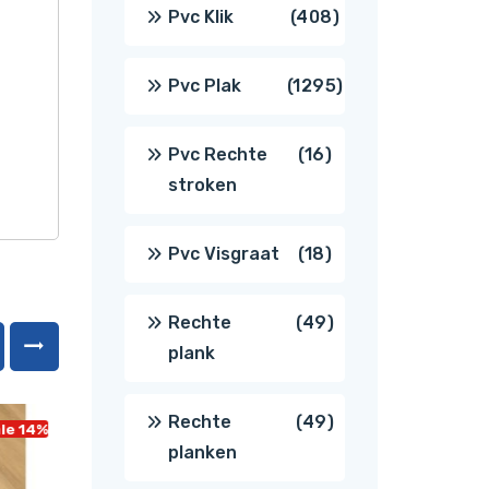
producten
408
Pvc Klik
408
producten
1295
Pvc Plak
1295
producten
16
Pvc Rechte
16
stroken
producten
18
Pvc Visgraat
18
producten
49
Rechte
49
plank
producten
49
Rechte
49
le 14%
Sale 14%
planken
producten