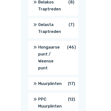
8
Belakos
8
Traptreden
producten
7
Gelasta
7
Traptreden
producten
46
Hongaarse
46
punt /
producten
Weense
punt
17
Muurplinten
17
producten
12
PPC
12
Muurplinten