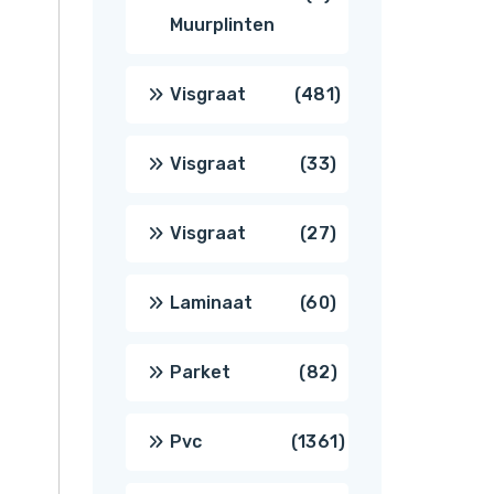
Muurplinten
producten
481
Visgraat
481
producten
33
Visgraat
33
producten
27
Visgraat
27
producten
60
Laminaat
60
producten
82
Parket
82
producten
1361
Pvc
1361