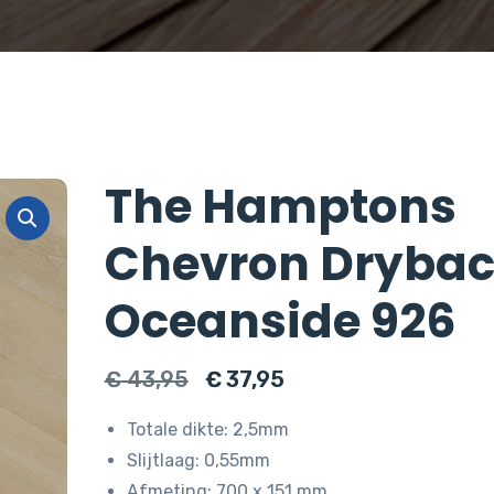
The Hamptons
Chevron Dryba
Oceanside 926
Oorspronkelijke
Huidige
€
43,95
€
37,95
prijs
prijs
Totale dikte: 2,5mm
was:
is:
Slijtlaag: 0,55mm
€ 43,95.
€ 37,95.
Afmeting: 700 x 151 mm