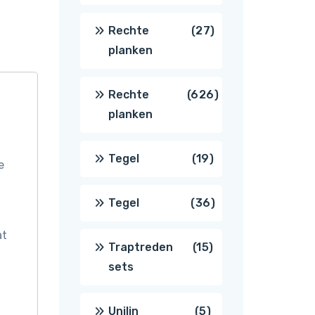
producten
27
Rechte
27
planken
producten
626
Rechte
626
planken
producten
19
Tegel
19
e
producten
36
Tegel
36
at
producten
15
Traptreden
15
sets
producten
5
Unilin
5