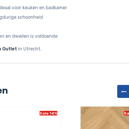
deaal voor keuken en badkamer
ngdurige schoonheid
n en dweilen is voldoende
 Outlet
in Utrecht.
en
Sale 14%
Sa