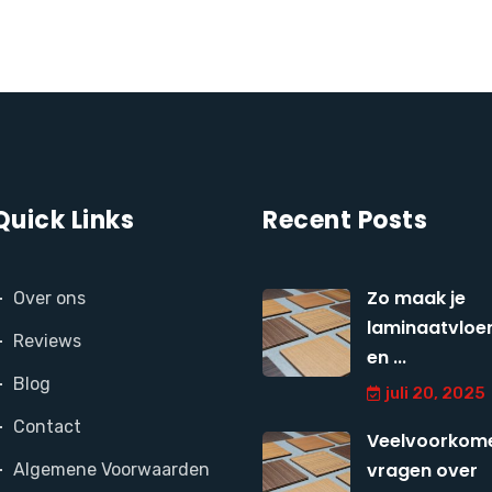
Quick Links
Recent Posts
Zo maak je
Over ons
laminaatvloer
Reviews
en ...
Blog
juli 20, 2025
Contact
Veelvoorkom
vragen over
Algemene Voorwaarden