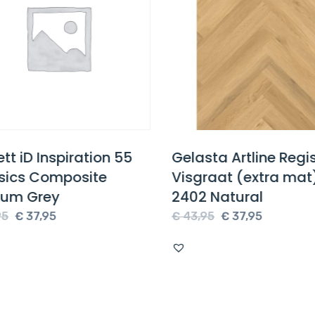
tt iD Inspiration 55
Gelasta Artline Regis
sics Composite
Visgraat (extra mat
um Grey
2402 Natural
Oorspronkelijke
Huidige
Oorspronkelijke
Huidige
5
€
37,95
€
43,95
€
37,95
prijs
prijs
prijs
prijs
was:
is:
was:
is:
€ 43,95.
€ 37,95.
€ 43,95.
€ 37,95.