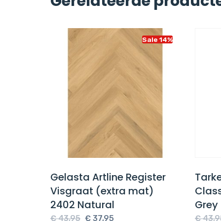
Gerelateerde product
Sale 14%
Sale 14%
003
Gelasta Artline Register
Tarke
Visgraat (extra mat)
Clas
2402 Natural
Grey
e
Oorspronkelijke
Huidige
€
43,95
€
37,95
€
43,9