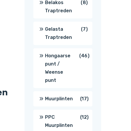
8
Belakos
8
Traptreden
producten
7
Gelasta
7
Traptreden
producten
46
Hongaarse
46
punt /
producten
Weense
punt
en
17
Muurplinten
17
producten
12
PPC
12
Muurplinten