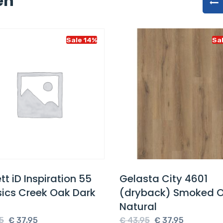
en
Sale 14%
Sa
tt iD Inspiration 55
Gelasta City 4601
sics Creek Oak Dark
(dryback) Smoked 
Natural
Oorspronkelijke
Huidige
Oorspronkelijke
Huidige
5
€
37,95
€
43,95
€
37,95