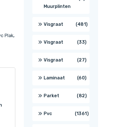
Muurplinten
producten
481
Visgraat
481
c Plak
,
producten
33
Visgraat
33
producten
27
Visgraat
27
producten
60
Laminaat
60
producten
82
Parket
82
n
producten
1361
Pvc
1361