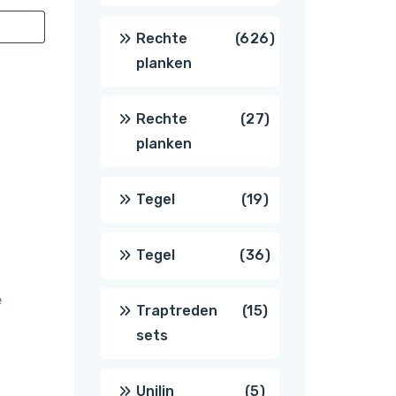
producten
626
Rechte
626
planken
producten
27
Rechte
27
planken
producten
19
Tegel
19
producten
36
Tegel
36
e
producten
15
Traptreden
15
sets
producten
5
Unilin
5