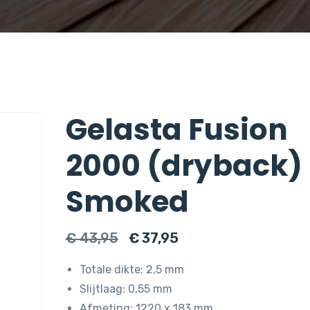
Gelasta Fusion
2000 (dryback)
Smoked
Oorspronkelijke
Huidige
€
43,95
€
37,95
prijs
prijs
Totale dikte: 2,5 mm
was:
is:
Slijtlaag: 0,55 mm
€ 43,95.
€ 37,95.
Afmeting: 1220 x 183 mm