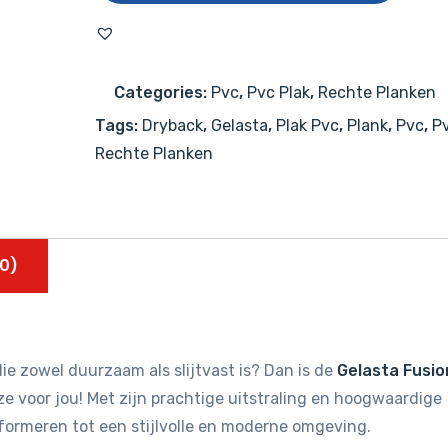
2000
(dryback)
Smoked
Categories:
Pvc
,
Pvc Plak
,
Rechte Planken
aantal
Tags:
Dryback
,
Gelasta
,
Plak Pvc
,
Plank
,
Pvc
,
Pv
Rechte Planken
0)
ie zowel duurzaam als slijtvast is? Dan is de
Gelasta Fusio
e voor jou! Met zijn prachtige uitstraling en hoogwaardige
sformeren tot een stijlvolle en moderne omgeving.