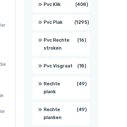
producten
408
Pvc Klik
408
producten
1295
Pvc Plak
1295
ter
producten
16
Pvc Rechte
16
stroken
producten
die
18
Pvc Visgraat
18
producten
49
Rechte
49
plank
je
producten
49
Rechte
49
se
planken
producten