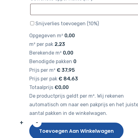
Snijverlies toevoegen (10%)
Opgegeven m²
0,00
m² per pak
2,23
Berekende m²
0,00
Benodigde pakken
0
Prijs per m²
€
37,95
Prijs per pak
€
84,63
Totaalprijs
€0,00
De productprijs geldt per m². Wij rekenen
automatisch om naar een pakprijs en het juist
aantal pakken in de winkelwagen.
+
-
Gelasta
Toevoegen Aan Winkelwagen
Fusion