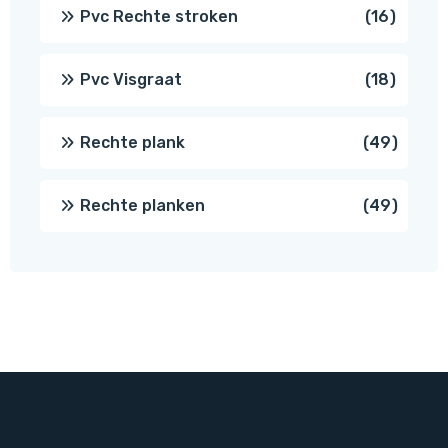
prod
16
Pvc Rechte stroken
16
produc
18
Pvc Visgraat
18
produc
49
Rechte plank
49
produ
49
Rechte planken
49
produ