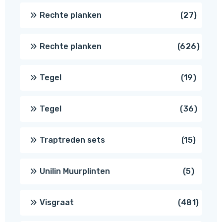
produc
27
Rechte planken
27
produ
626
Rechte planken
626
produ
19
Tegel
19
produc
36
Tegel
36
produ
15
Traptreden sets
15
produc
5
Unilin Muurplinten
5
produc
481
Visgraat
481