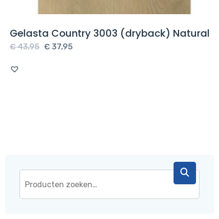
Gelasta Country 3003 (dryback) Natural
Oorspronkelijke
Huidige
€
43,95
€
37,95
prijs
prijs
was:
is:
€ 43,95.
€ 37,95.