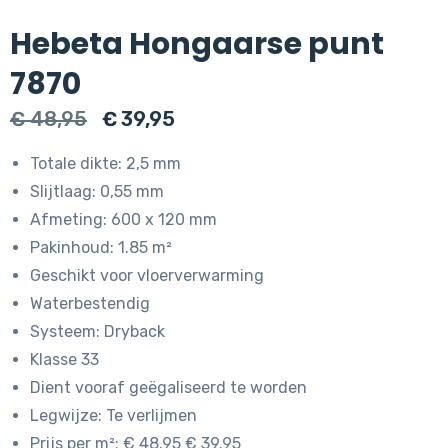
Hebeta Hongaarse punt
7870
Oorspronkelijke
Huidige
€
48,95
€
39,95
prijs
prijs
Totale dikte: 2,5 mm
was:
is:
Slijtlaag: 0,55 mm
€ 48,95.
€ 39,95.
Afmeting: 600 x 120 mm
Pakinhoud: 1.85 m²
Geschikt voor vloerverwarming
Waterbestendig
Systeem: Dryback
Klasse 33
Dient vooraf geëgaliseerd te worden
Legwijze: Te verlijmen
Prijs per m²: € 48.95 € 39.95