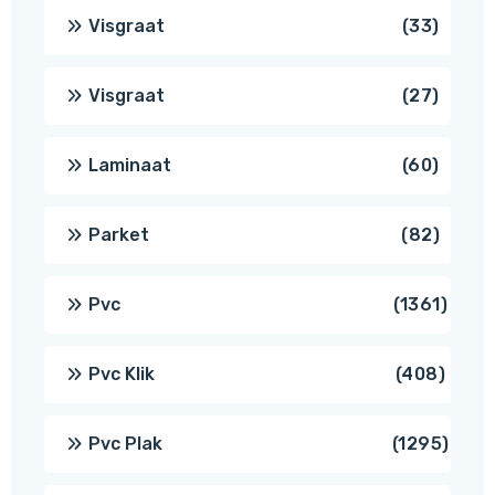
produ
33
Visgraat
33
produ
27
Visgraat
27
produ
60
Laminaat
60
produ
82
Parket
82
produ
1361
Pvc
1361
produ
408
Pvc Klik
408
produ
1295
Pvc Plak
1295