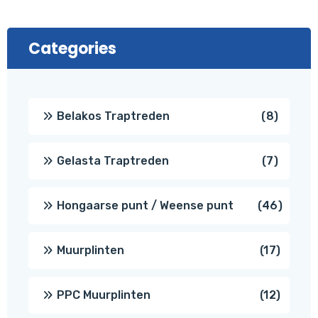
Categories
8
Belakos Traptreden
8
produc
7
Gelasta Traptreden
7
produc
46
Hongaarse punt / Weense punt
46
produ
17
Muurplinten
17
produc
12
PPC Muurplinten
12