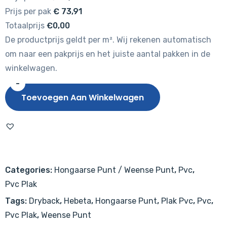
Prijs per pak
€
73,91
Totaalprijs
€0,00
De productprijs geldt per m². Wij rekenen automatisch
om naar een pakprijs en het juiste aantal pakken in de
winkelwagen.
-
Hebeta
Toevoegen Aan Winkelwagen
Hongaarse
punt
7870
aantal
Categories:
Hongaarse Punt / Weense Punt
,
Pvc
,
Pvc Plak
Tags:
Dryback
,
Hebeta
,
Hongaarse Punt
,
Plak Pvc
,
Pvc
,
Pvc Plak
,
Weense Punt