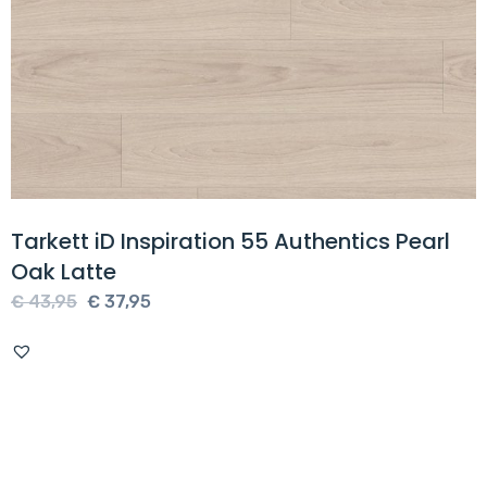
Tarkett iD Inspiration 55 Authentics Pearl
Oak Latte
Oorspronkelijke
Huidige
€
43,95
€
37,95
prijs
prijs
was:
is:
€ 43,95.
€ 37,95.