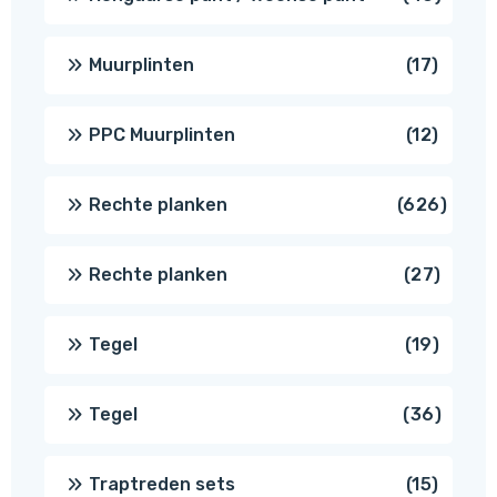
produ
17
Muurplinten
17
produc
12
PPC Muurplinten
12
produc
626
Rechte planken
626
produ
27
Rechte planken
27
produ
19
Tegel
19
produc
36
Tegel
36
produ
15
Traptreden sets
15