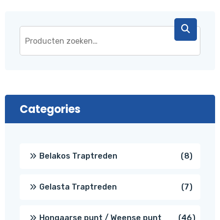
Categories
8
Belakos Traptreden
8
produc
7
Gelasta Traptreden
7
produc
46
Hongaarse punt / Weense punt
46