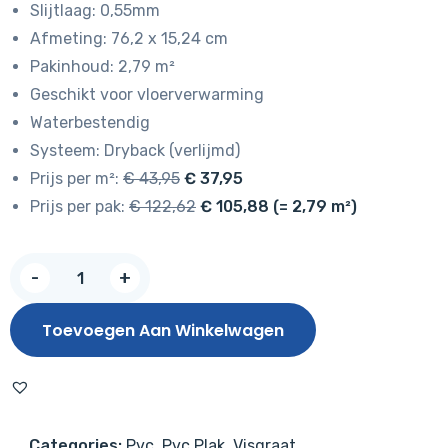
Slijtlaag: 0,55mm
€ 43,95.
€ 37,95.
Afmeting: 76,2 x 15,24 cm
Pakinhoud: 2,79 m²
Geschikt voor vloerverwarming
Waterbestendig
Systeem: Dryback (verlijmd)
Prijs per m²:
€ 43,95
€ 37,95
Prijs per pak:
€ 122,62
€ 105,88 (= 2,79 m²)
Fusion
-
+
Superior
V4
Toevoegen Aan Winkelwagen
Gotham
Oak
Flax
Visgraat
Categories:
Pvc
,
Pvc Plak
,
Visgraat