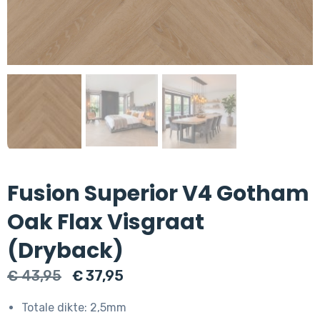
Fusion Superior V4 Gotham
Oak Flax Visgraat
(Dryback)
Oorspronkelijke
Huidige
€
43,95
€
37,95
prijs
prijs
Totale dikte: 2,5mm
was:
is: