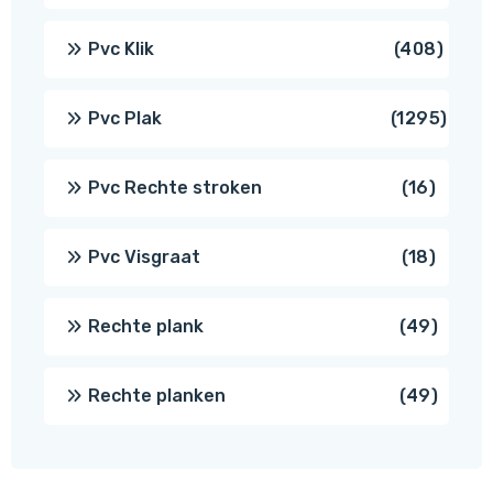
produ
408
Pvc Klik
408
produ
1295
Pvc Plak
1295
prod
16
Pvc Rechte stroken
16
produc
18
Pvc Visgraat
18
produc
49
Rechte plank
49
produ
49
Rechte planken
49
produ