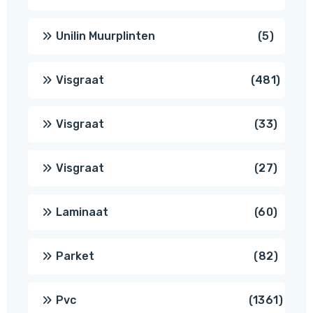
produc
5
Unilin Muurplinten
5
produc
481
Visgraat
481
produ
33
Visgraat
33
produ
27
Visgraat
27
produ
60
Laminaat
60
produ
82
Parket
82
produ
1361
Pvc
1361