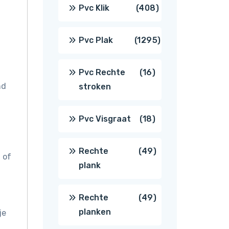
producten
408
Pvc Klik
408
producten
1295
Pvc Plak
1295
producten
16
Pvc Rechte
16
nd
stroken
producten
18
Pvc Visgraat
18
producten
49
Rechte
49
 of
plank
producten
49
Rechte
49
planken
je
producten