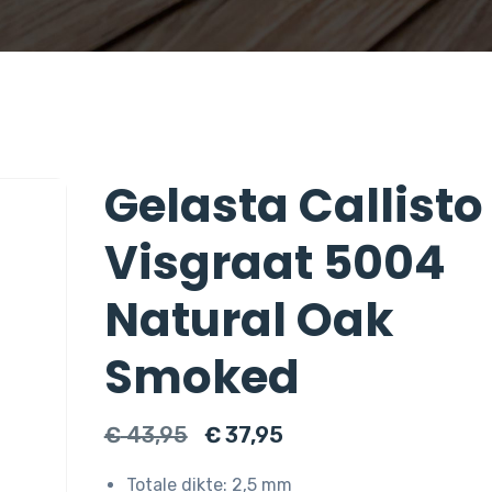
Gelasta Callisto
Visgraat 5004
Natural Oak
Smoked
Oorspronkelijke
Huidige
€
43,95
€
37,95
prijs
prijs
Totale dikte: 2,5 mm