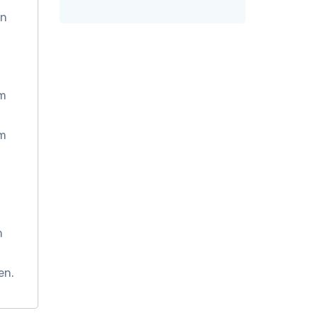
an
om
om
n
en.