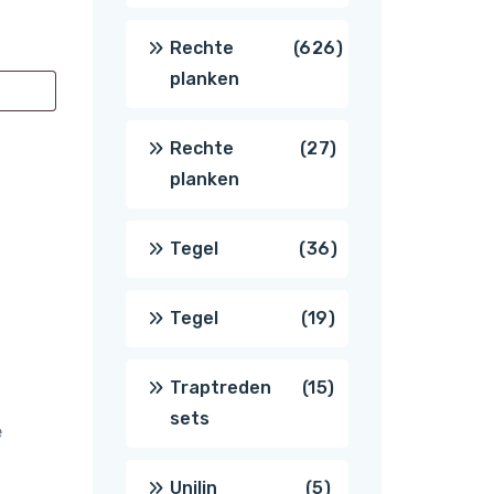
producten
626
Rechte
626
planken
producten
27
Rechte
27
planken
producten
36
Tegel
36
producten
19
Tegel
19
producten
15
Traptreden
15
sets
e
producten
5
Unilin
5