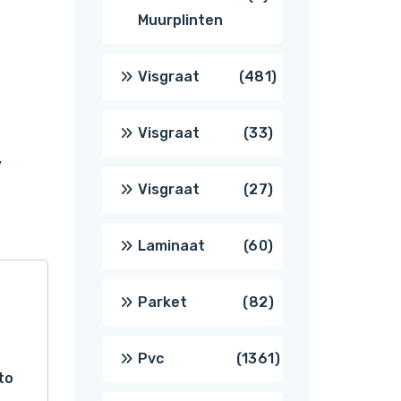
Muurplinten
producten
481
Visgraat
481
producten
33
Visgraat
33
,
producten
27
Visgraat
27
producten
60
Laminaat
60
producten
82
Parket
82
producten
1361
Pvc
1361
to