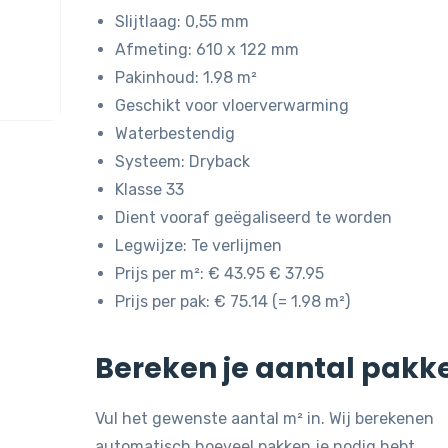
was:
is:
Slijtlaag: 0,55 mm
€ 43,95.
€ 37,95.
Afmeting: 610 x 122 mm
Pakinhoud: 1.98 m²
Geschikt voor vloerverwarming
Waterbestendig
Systeem: Dryback
Klasse 33
Dient vooraf geëgaliseerd te worden
Legwijze: Te verlijmen
Prijs per m²: € 43.95 € 37.95
Prijs per pak: € 75.14 (= 1.98 m²)
Bereken je aantal pakk
Vul het gewenste aantal m² in. Wij berekenen
automatisch hoeveel pakken je nodig hebt.