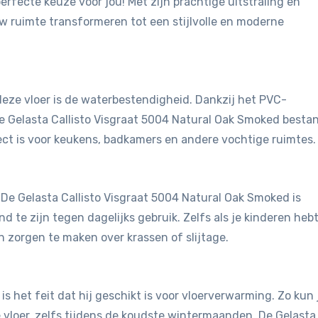
erfecte keuze voor jou! Met zijn prachtige uitstraling en
uw ruimte transformeren tot een stijlvolle en moderne
eze vloer is de waterbestendigheid. Dankzij het PVC-
e Gelasta Callisto Visgraat 5004 Natural Oak Smoked besta
ct is voor keukens, badkamers en andere vochtige ruimtes.
. De Gelasta Callisto Visgraat 5004 Natural Oak Smoked is
te zijn tegen dagelijks gebruik. Zelfs als je kinderen hebt
n zorgen te maken over krassen of slijtage.
is het feit dat hij geschikt is voor vloerverwarming. Zo kun 
vloer, zelfs tijdens de koudste wintermaanden. De Gelasta