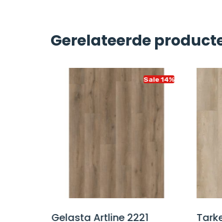
Gerelateerde product
Sale 14%
Sale 14%
49
Gelasta Artline 2221
Tarke