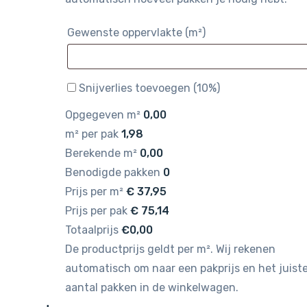
Gewenste oppervlakte (m²)
Snijverlies toevoegen (10%)
Opgegeven m²
0,00
m² per pak
1,98
Berekende m²
0,00
Benodigde pakken
0
Prijs per m²
€
37,95
Prijs per pak
€
75,14
Totaalprijs
€0,00
De productprijs geldt per m². Wij rekenen
automatisch om naar een pakprijs en het juist
aantal pakken in de winkelwagen.