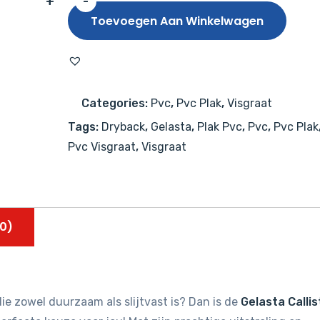
+
-
Gelasta
Toevoegen Aan Winkelwagen
Callisto
Visgraat
5004
Natural
Categories:
Pvc
,
Pvc Plak
,
Visgraat
Oak
Tags:
Dryback
,
Gelasta
,
Plak Pvc
,
Pvc
,
Pvc Plak
Smoked
Pvc Visgraat
,
Visgraat
aantal
0)
ie zowel duurzaam als slijtvast is? Dan is de
Gelasta Callis