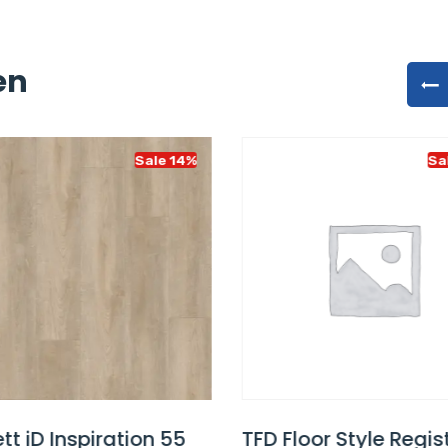
en
Sale 14%
Sa
tt iD Inspiration 55
TFD Floor Style Regis