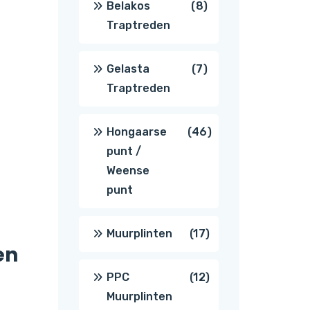
8
Belakos
8
Traptreden
producten
7
Gelasta
7
Traptreden
producten
46
Hongaarse
46
punt /
producten
Weense
punt
17
Muurplinten
17
en
producten
12
PPC
12
Muurplinten