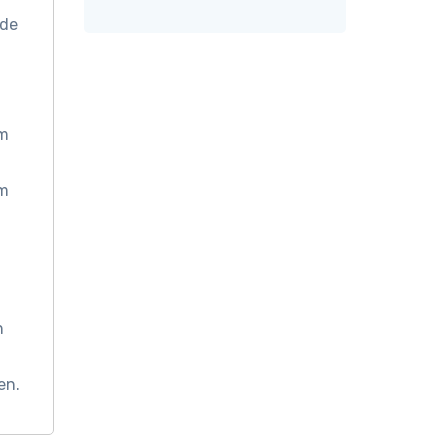
 de
om
om
n
en.