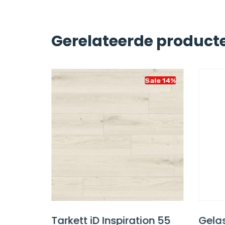
Gerelateerde product
Sale 14%
Sale 14%
ssic
Tarkett iD Inspiration 55
Gela