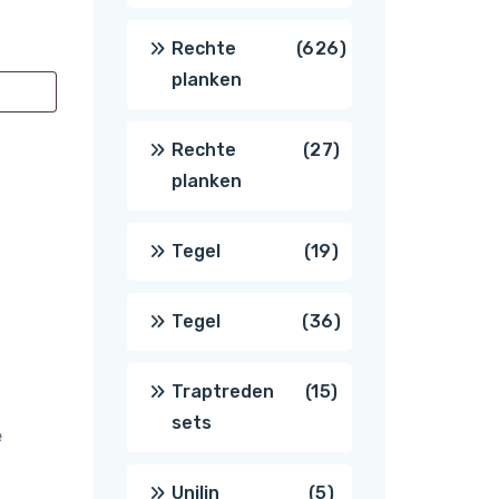
producten
626
Rechte
626
planken
producten
27
Rechte
27
planken
producten
19
Tegel
19
producten
36
Tegel
36
producten
15
Traptreden
15
sets
e
producten
5
Unilin
5