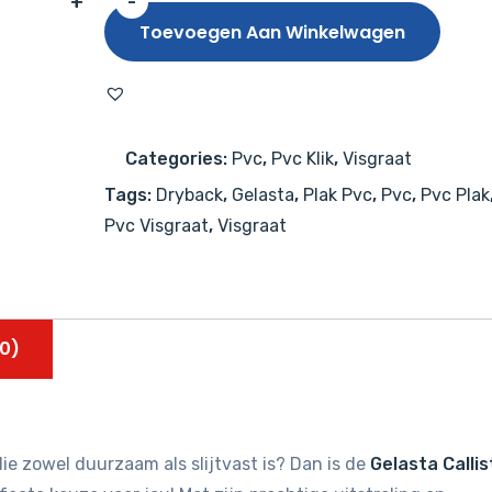
+
-
Gelasta
Toevoegen Aan Winkelwagen
Callisto
Visgraat
5105
Natural
Categories:
Pvc
,
Pvc Klik
,
Visgraat
Oak
Tags:
Dryback
,
Gelasta
,
Plak Pvc
,
Pvc
,
Pvc Plak
Brown
Pvc Visgraat
,
Visgraat
aantal
0)
ie zowel duurzaam als slijtvast is? Dan is de
Gelasta Callis