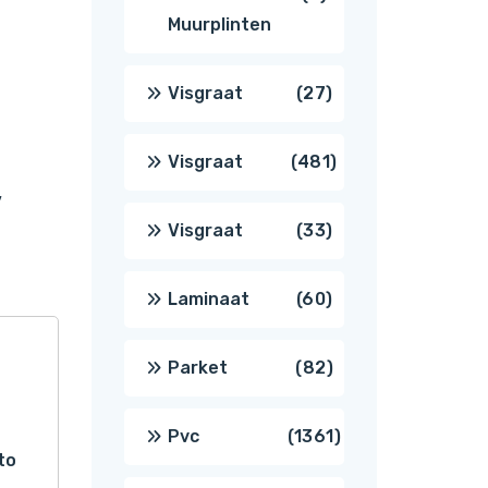
Muurplinten
producten
27
Visgraat
27
producten
481
Visgraat
481
,
producten
33
Visgraat
33
producten
60
Laminaat
60
producten
82
Parket
82
producten
1361
Pvc
1361
to