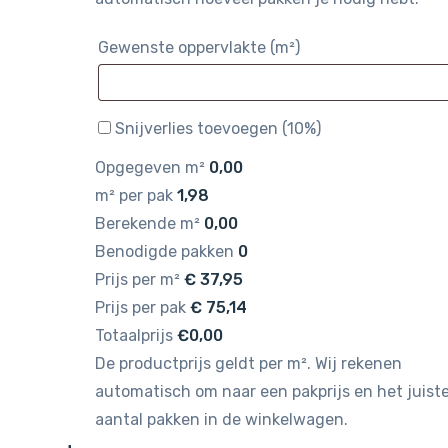
Gewenste oppervlakte (m²)
Snijverlies toevoegen (10%)
Opgegeven m²
0,00
m² per pak
1,98
Berekende m²
0,00
Benodigde pakken
0
Prijs per m²
€
37,95
Prijs per pak
€
75,14
Totaalprijs
€0,00
De productprijs geldt per m². Wij rekenen
automatisch om naar een pakprijs en het juist
aantal pakken in de winkelwagen.