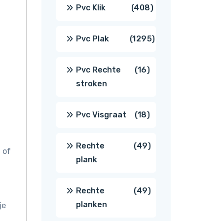
producten
408
Pvc Klik
408
producten
1295
Pvc Plak
1295
producten
16
Pvc Rechte
16
stroken
producten
18
Pvc Visgraat
18
producten
49
Rechte
49
 of
plank
producten
49
Rechte
49
planken
je
producten