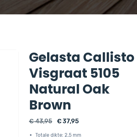
Gelasta Callisto
Visgraat 5105
Natural Oak
Brown
Oorspronkelijke
Huidige
€
43,95
€
37,95
prijs
prijs
Totale dikte: 2,5 mm