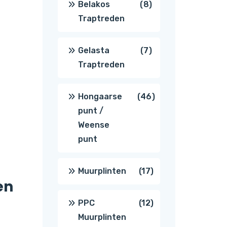
8
Belakos
8
Traptreden
producten
7
Gelasta
7
Traptreden
producten
46
Hongaarse
46
punt /
producten
Weense
punt
17
Muurplinten
17
en
producten
12
PPC
12
Muurplinten