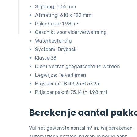
was:
is:
Slijtlaag: 0,55 mm
€ 43,95.
€ 37,95.
Afmeting: 610 x 122 mm
Pakinhoud: 1.98 m²
Geschikt voor vloerverwarming
Waterbestendig
Systeem: Dryback
Klasse 33
Dient vooraf geëgaliseerd te worden
Legwijze: Te verlijmen
Prijs per m²: € 43.95 € 37.95
Prijs per pak: € 75.14 (= 1.98 m²)
Bereken je aantal pakk
Vul het gewenste aantal m² in. Wij berekenen
automatisch hoeveel pakken je nodig hebt.