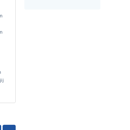
om
om
n
ij