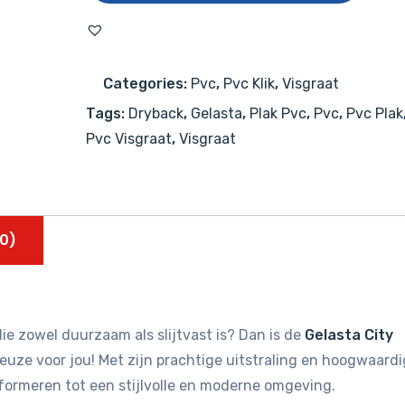
Visgraat
4102
Natural
Categories:
Pvc
,
Pvc Klik
,
Visgraat
Oak
Tags:
Dryback
,
Gelasta
,
Plak Pvc
,
Pvc
,
Pvc Plak
aantal
Pvc Visgraat
,
Visgraat
0)
ie zowel duurzaam als slijtvast is? Dan is de
Gelasta City
euze voor jou! Met zijn prachtige uitstraling en hoogwaard
sformeren tot een stijlvolle en moderne omgeving.