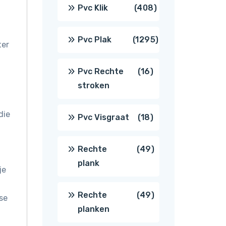
producten
408
Pvc Klik
408
producten
1295
Pvc Plak
1295
ter
producten
16
Pvc Rechte
16
stroken
producten
die
18
Pvc Visgraat
18
producten
49
Rechte
49
plank
je
producten
49
Rechte
49
se
planken
producten