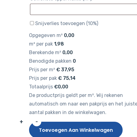
Snijverlies toevoegen (10%)
Opgegeven m²
0,00
m² per pak
1,98
Berekende m²
0,00
Benodigde pakken
0
Prijs per m²
€
37,95
Prijs per pak
€
75,14
Totaalprijs
€0,00
De productprijs geldt per m². Wij rekenen
automatisch om naar een pakprijs en het juist
aantal pakken in de winkelwagen.
+
-
Gelasta
Toevoegen Aan Winkelwagen
City