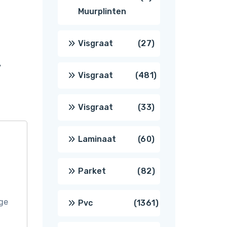
Muurplinten
producten
27
Visgraat
27
,
producten
481
Visgraat
481
producten
33
Visgraat
33
producten
60
Laminaat
60
producten
82
Parket
82
producten
ige
1361
Pvc
1361