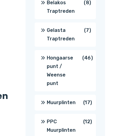
8
Belakos
8
Traptreden
producten
7
Gelasta
7
Traptreden
producten
46
Hongaarse
46
punt /
producten
Weense
punt
en
17
Muurplinten
17
producten
12
PPC
12
Muurplinten