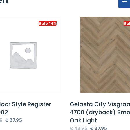
en
Sale 14%
Sale 
or Style Register
Gelasta City Visgraat
2
4700 (dryback) Smok
Oak Light
Oorspronkelijke
Huidige
€
37,95
prijs
prijs
Oorspronkelijke
Huidige
€
43,95
€
37,95