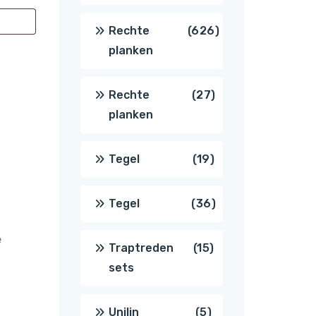
producten
626
Rechte
626
planken
producten
27
Rechte
27
planken
producten
19
Tegel
19
producten
36
Tegel
36
e
producten
15
Traptreden
15
sets
producten
5
Unilin
5