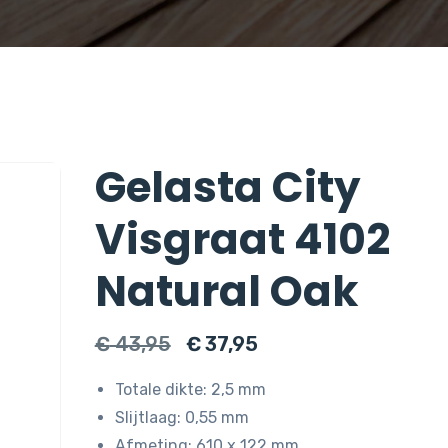
Gelasta City
Visgraat 4102
Natural Oak
Oorspronkelijke
Huidige
€
43,95
€
37,95
prijs
prijs
Totale dikte: 2,5 mm
was:
is:
Slijtlaag: 0,55 mm
€ 43,95.
€ 37,95.
Afmeting: 610 x 122 mm