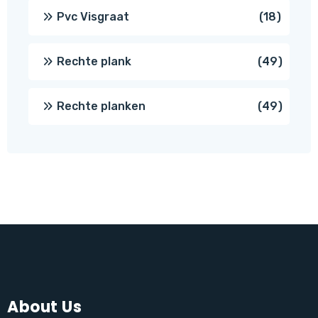
produc
18
Pvc Visgraat
18
produc
49
Rechte plank
49
produ
49
Rechte planken
49
produ
About Us