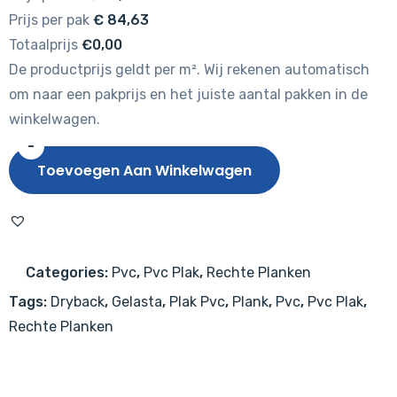
Prijs per pak
€
84,63
Totaalprijs
€0,00
De productprijs geldt per m². Wij rekenen automatisch
om naar een pakprijs en het juiste aantal pakken in de
winkelwagen.
-
Gelasta
Toevoegen Aan Winkelwagen
Firmfit
2001
Natural
Oak
Categories:
Pvc
,
Pvc Plak
,
Rechte Planken
Light
Tags:
Dryback
,
Gelasta
,
Plak Pvc
,
Plank
,
Pvc
,
Pvc Plak
,
aantal
Rechte Planken