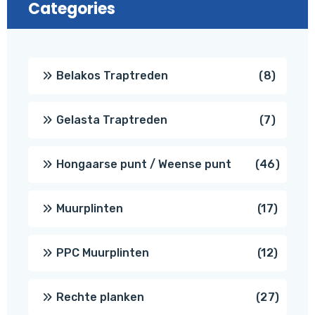
Categories
8
Belakos Traptreden
8
produc
7
Gelasta Traptreden
7
produc
46
Hongaarse punt / Weense punt
46
produ
17
Muurplinten
17
produc
12
PPC Muurplinten
12
produc
27
Rechte planken
27