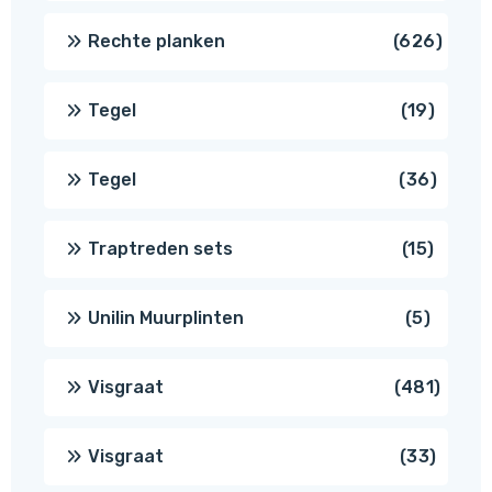
produ
626
Rechte planken
626
produ
19
Tegel
19
produc
36
Tegel
36
produ
15
Traptreden sets
15
produc
5
Unilin Muurplinten
5
produc
481
Visgraat
481
produ
33
Visgraat
33