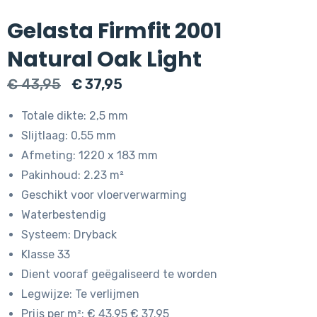
Gelasta Firmfit 2001
Natural Oak Light
Oorspronkelijke
Huidige
€
43,95
€
37,95
prijs
prijs
Totale dikte: 2,5 mm
was:
is:
Slijtlaag: 0,55 mm
€ 43,95.
€ 37,95.
Afmeting: 1220 x 183 mm
Pakinhoud: 2.23 m²
Geschikt voor vloerverwarming
Waterbestendig
Systeem: Dryback
Klasse 33
Dient vooraf geëgaliseerd te worden
Legwijze: Te verlijmen
Prijs per m²: € 43.95 € 37.95