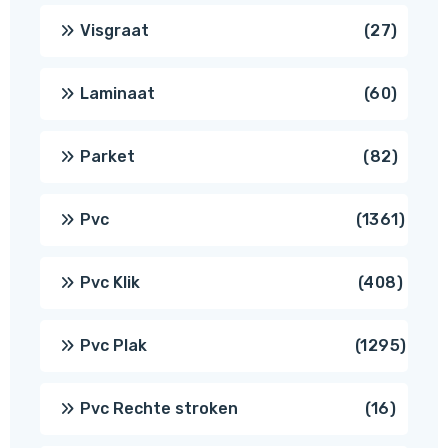
produ
27
Visgraat
27
produ
60
Laminaat
60
produ
82
Parket
82
produ
1361
Pvc
1361
produ
408
Pvc Klik
408
produ
1295
Pvc Plak
1295
prod
16
Pvc Rechte stroken
16