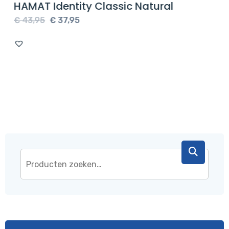
HAMAT Identity Classic Natural
Oorspronkelijke
Huidige
€
43,95
€
37,95
prijs
prijs
was:
is:
€ 43,95.
€ 37,95.