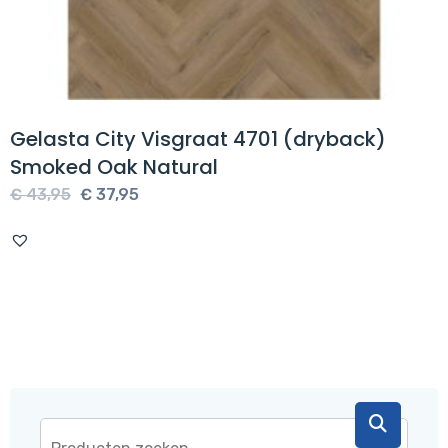
Gelasta City Visgraat 4701 (dryback)
Smoked Oak Natural
Oorspronkelijke
Huidige
€
43,95
€
37,95
prijs
prijs
was:
is:
€ 43,95.
€ 37,95.