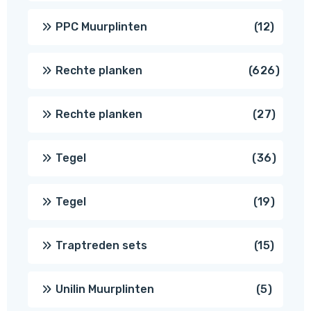
produc
12
PPC Muurplinten
12
produc
626
Rechte planken
626
produ
27
Rechte planken
27
produ
36
Tegel
36
produ
19
Tegel
19
produc
15
Traptreden sets
15
produc
5
Unilin Muurplinten
5