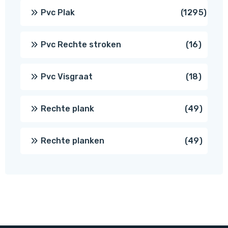
produ
1295
Pvc Plak
1295
prod
16
Pvc Rechte stroken
16
produc
18
Pvc Visgraat
18
produc
49
Rechte plank
49
produ
49
Rechte planken
49
produ