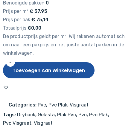
Benodigde pakken
0
Prijs per m²
€
37,95
Prijs per pak
€
75,14
Totaalprijs
€0,00
De productprijs geldt per m². Wij rekenen automatisch
om naar een pakprijs en het juiste aantal pakken in de
winkelwagen.
-
Gelasta
Toevoegen Aan Winkelwagen
Vario
Visgraat
4401
(dryback)
Categories:
Pvc
,
Pvc Plak
,
Visgraat
Prestige
Tags:
Dryback
,
Gelasta
,
Plak Pvc
,
Pvc
,
Pvc Plak
,
Oak
Pvc Visgraat
,
Visgraat
Smoked
aantal