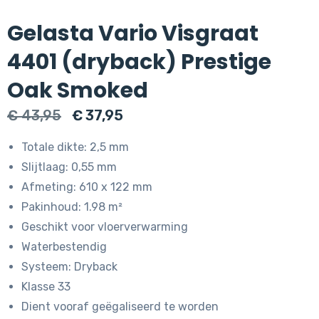
Gelasta Vario Visgraat
4401 (dryback) Prestige
Oak Smoked
Oorspronkelijke
Huidige
€
43,95
€
37,95
prijs
prijs
Totale dikte: 2,5 mm
was:
is:
Slijtlaag: 0,55 mm
€ 43,95.
€ 37,95.
Afmeting: 610 x 122 mm
Pakinhoud: 1.98 m²
Geschikt voor vloerverwarming
Waterbestendig
Systeem: Dryback
Klasse 33
Dient vooraf geëgaliseerd te worden