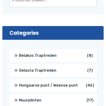
Categories
8
Belakos Traptreden
8
produc
7
Gelasta Traptreden
7
produc
46
Hongaarse punt / Weense punt
46
produ
17
Muurplinten
17