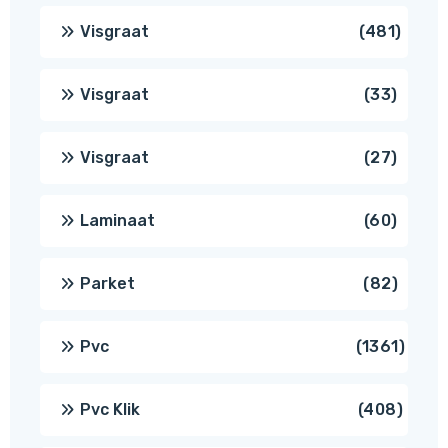
produc
481
Visgraat
481
produ
33
Visgraat
33
produ
27
Visgraat
27
produ
60
Laminaat
60
produ
82
Parket
82
produ
1361
Pvc
1361
produ
408
Pvc Klik
408