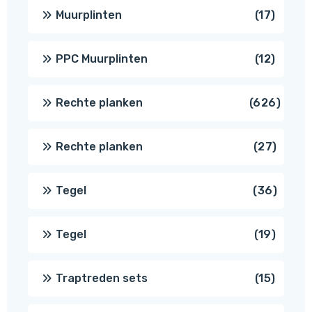
produ
17
Muurplinten
17
produc
12
PPC Muurplinten
12
produc
626
Rechte planken
626
produ
27
Rechte planken
27
produ
36
Tegel
36
produ
19
Tegel
19
produc
15
Traptreden sets
15