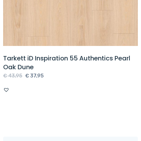
Tarkett iD Inspiration 55 Authentics Pearl
Oak Dune
Oorspronkelijke
Huidige
€
43,95
€
37,95
prijs
prijs
was:
is:
€ 43,95.
€ 37,95.