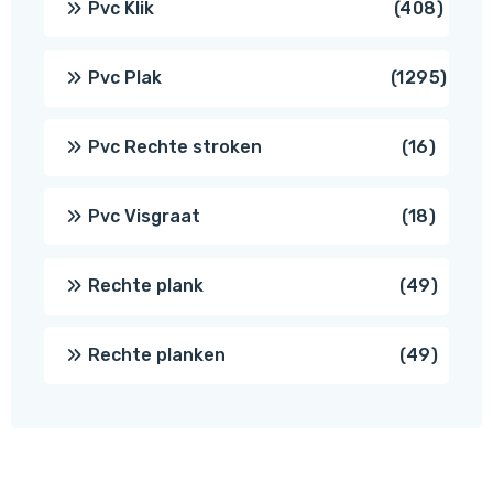
408
Pvc Klik
408
produ
1295
Pvc Plak
1295
prod
16
Pvc Rechte stroken
16
produc
18
Pvc Visgraat
18
produc
49
Rechte plank
49
produ
49
Rechte planken
49
produ