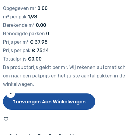
Opgegeven m²
0,00
m² per pak
1,98
Berekende m²
0,00
Benodigde pakken
0
Prijs per m²
€
37,95
Prijs per pak
€
75,14
Totaalprijs
€0,00
De productprijs geldt per m². Wij rekenen automatisch
om naar een pakprijs en het juiste aantal pakken in de
winkelwagen.
-
Hebeta
Toevoegen Aan Winkelwagen
Chapelle
Visgraat
XL
77841