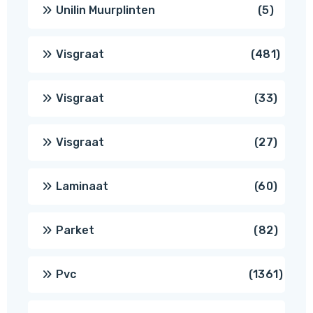
produc
5
Unilin Muurplinten
5
produc
481
Visgraat
481
produ
33
Visgraat
33
produ
27
Visgraat
27
produ
60
Laminaat
60
produ
82
Parket
82
produ
1361
Pvc
1361
produ