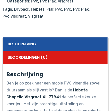
Categories:
Pvc
,
Pvc Plak
,
Visgraat
aantal
Tags:
Dryback
,
Hebeta
,
Plak Pvc
,
Pvc
,
Pvc Plak
,
Pvc Visgraat
,
Visgraat
BESCHRIJVING
BEOORDELINGEN (0)
Beschrijving
Ben je op zoek naar een mooie PVC vloer die zowel
duurzaam als slijtvast is? Dan is de
Hebeta
Chapelle Visgraat XL 77841
de perfecte keuze
voor jou! Met zijn prachtige uitstraling en
hoogwaardige kwaliteit zal deze vloer jouw ruimte