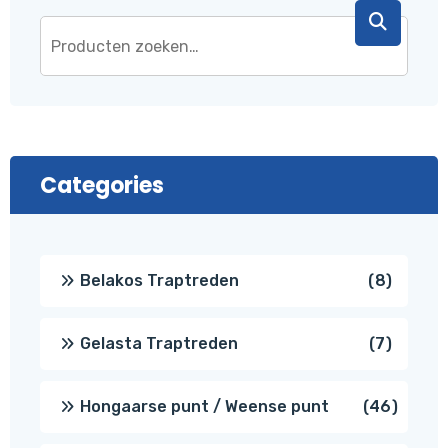
Categories
8
Belakos Traptreden
8
produc
7
Gelasta Traptreden
7
produc
46
Hongaarse punt / Weense punt
46