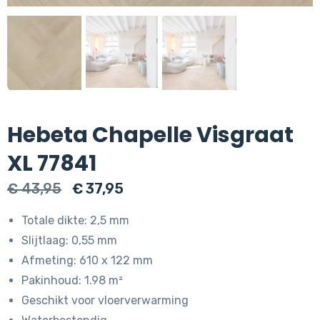
Hebeta Chapelle Visgraat
XL 77841
Oorspronkelijke
Huidige
€
43,95
€
37,95
prijs
prijs
Totale dikte: 2,5 mm
was:
is:
Slijtlaag: 0,55 mm
€ 43,95.
€ 37,95.
Afmeting: 610 x 122 mm
Pakinhoud: 1.98 m²
Geschikt voor vloerverwarming