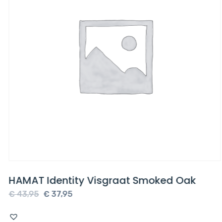
HAMAT Identity Visgraat Smoked Oak
Oorspronkelijke
Huidige
€
43,95
€
37,95
prijs
prijs
was:
is: