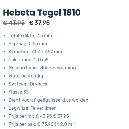
Hebeta Tegel 1810
Oorspronkelijke
Huidige
€
43,95
€
37,95
prijs
prijs
Totale dikte: 2,5 mm
was:
is:
Slijtlaag: 0,55 mm
€ 43,95.
€ 37,95.
Afmeting: 457 x 457 mm
Pakinhoud: 2.0 m²
Geschikt voor vloerverwarming
Waterbestendig
Systeem: Dryback
Klasse 33
Dient vooraf geëgaliseerd te worden
Legwijze: Te verlijmen
Prijs per m²: € 43.95 € 37.95
Prijs per pak: € 75.90 (= 2.0 m²)