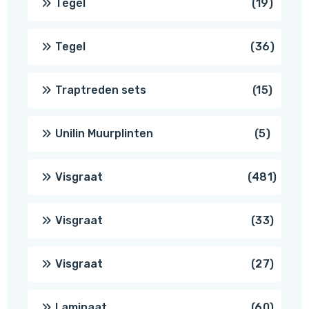
19
Tegel
19
produc
36
Tegel
36
produ
15
Traptreden sets
15
produc
5
Unilin Muurplinten
5
produc
481
Visgraat
481
produ
33
Visgraat
33
produ
27
Visgraat
27
produ
60
Laminaat
60