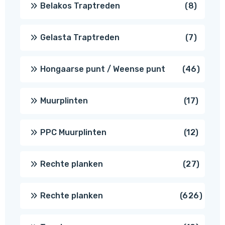
8
Belakos Traptreden
8
produc
7
Gelasta Traptreden
7
produc
46
Hongaarse punt / Weense punt
46
produ
17
Muurplinten
17
produc
12
PPC Muurplinten
12
produc
27
Rechte planken
27
produ
626
Rechte planken
626
produ