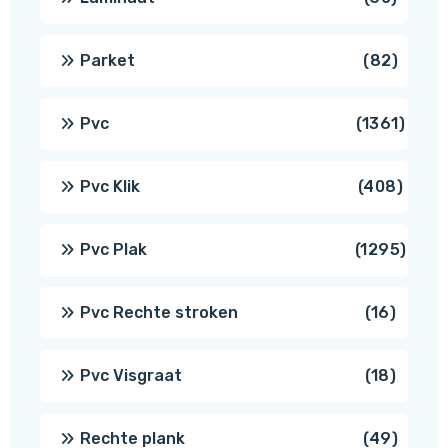
produ
82
Parket
82
produ
1361
Pvc
1361
produ
408
Pvc Klik
408
produ
1295
Pvc Plak
1295
prod
16
Pvc Rechte stroken
16
produc
18
Pvc Visgraat
18
produc
49
Rechte plank
49