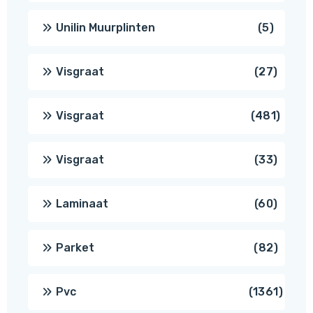
produc
5
Unilin Muurplinten
5
produc
27
Visgraat
27
produ
481
Visgraat
481
produ
33
Visgraat
33
produ
60
Laminaat
60
produ
82
Parket
82
produ
1361
Pvc
1361