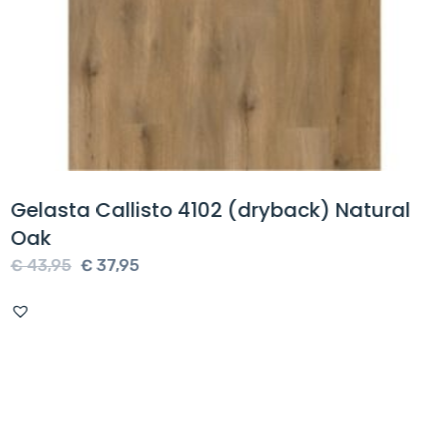
Gelasta Callisto 4102 (dryback) Natural
Oak
Oorspronkelijke
Huidige
€
43,95
€
37,95
prijs
prijs
was:
is:
€ 43,95.
€ 37,95.