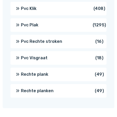
produ
408
Pvc Klik
408
produ
1295
Pvc Plak
1295
prod
16
Pvc Rechte stroken
16
produc
18
Pvc Visgraat
18
produc
49
Rechte plank
49
produ
49
Rechte planken
49
produ