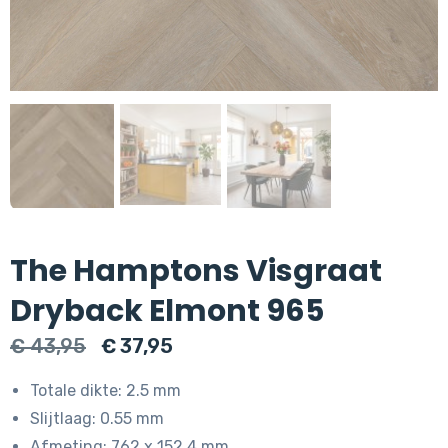
The Hamptons Visgraat
Dryback Elmont 965
Oorspronkelijke
Huidige
€
43,95
€
37,95
prijs
prijs
Totale dikte: 2.5 mm
was:
is:
Slijtlaag: 0.55 mm
€ 43,95.
€ 37,95.
Afmeting: 762 x 152.4 mm