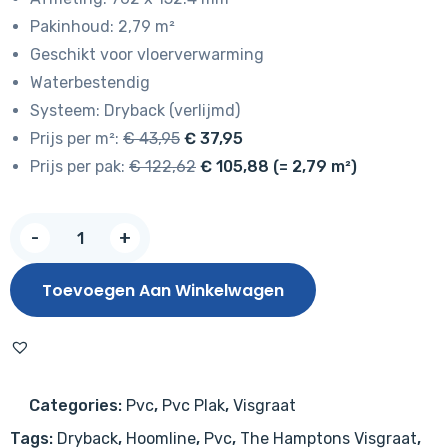
Pakinhoud: 2,79 m²
Geschikt voor vloerverwarming
Waterbestendig
Systeem: Dryback (verlijmd)
Prijs per m²:
€ 43,95
€ 37,95
Prijs per pak:
€ 122,62
€ 105,88 (= 2,79 m²)
The
-
+
Hamptons
Visgraat
Toevoegen Aan Winkelwagen
Dryback
Elmont
965
aantal
Categories:
Pvc
,
Pvc Plak
,
Visgraat
Tags:
Dryback
,
Hoomline
,
Pvc
,
The Hamptons Visgraat
,