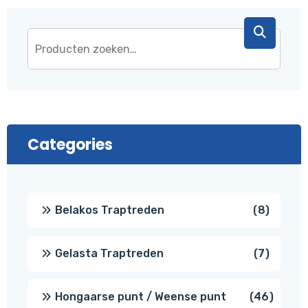
Categories
8
Belakos Traptreden
8
produc
7
Gelasta Traptreden
7
produc
46
Hongaarse punt / Weense punt
46