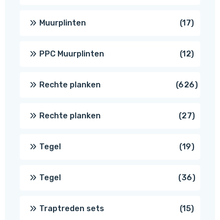
produ
17
Muurplinten
17
produc
12
PPC Muurplinten
12
produc
626
Rechte planken
626
produ
27
Rechte planken
27
produ
19
Tegel
19
produc
36
Tegel
36
produ
15
Traptreden sets
15