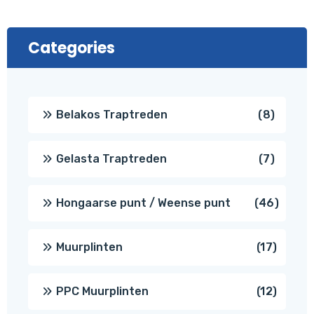
Categories
8
Belakos Traptreden
8
produc
7
Gelasta Traptreden
7
produc
46
Hongaarse punt / Weense punt
46
produ
17
Muurplinten
17
produc
12
PPC Muurplinten
12