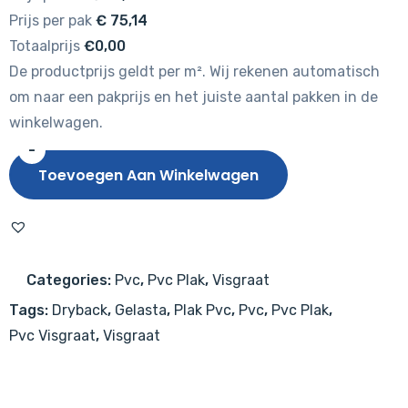
Prijs per pak
€
75,14
Totaalprijs
€0,00
De productprijs geldt per m². Wij rekenen automatisch
om naar een pakprijs en het juiste aantal pakken in de
winkelwagen.
-
Gelasta
Toevoegen Aan Winkelwagen
City
Visgraat
4000
Natural
Categories:
Pvc
,
Pvc Plak
,
Visgraat
Oak
Tags:
Dryback
,
Gelasta
,
Plak Pvc
,
Pvc
,
Pvc Plak
,
Dark
Pvc Visgraat
,
Visgraat
aantal