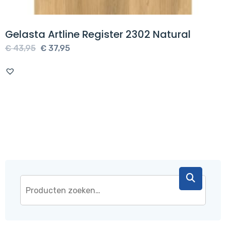
Gelasta Artline Register 2302 Natural
Oorspronkelijke
Huidige
€
43,95
€
37,95
prijs
prijs
was:
is:
€ 43,95.
€ 37,95.