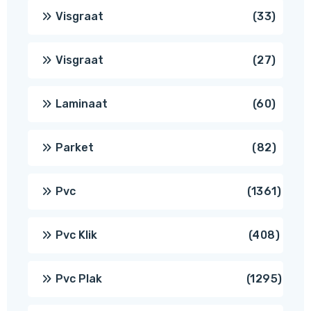
produ
33
Visgraat
33
produ
27
Visgraat
27
produ
60
Laminaat
60
produ
82
Parket
82
produ
1361
Pvc
1361
produ
408
Pvc Klik
408
produ
1295
Pvc Plak
1295