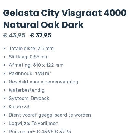
Gelasta City Visgraat 4000
Natural Oak Dark
Oorspronkelijke
Huidige
€
43,95
€
37,95
prijs
prijs
Totale dikte: 2,5 mm
was:
is:
Slijtlaag: 0,55 mm
€ 43,95.
€ 37,95.
Afmeting: 610 x 122 mm
Pakinhoud: 1.98 m²
Geschikt voor vloerverwarming
Waterbestendig
Systeem: Dryback
Klasse 33
Dient vooraf geëgaliseerd te worden
Legwijze: Te verlijmen
Prijs per m²: € 43.95 € 37.95