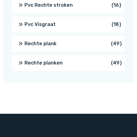
prod
16
Pvc Rechte stroken
16
produc
18
Pvc Visgraat
18
produc
49
Rechte plank
49
produ
49
Rechte planken
49
produ