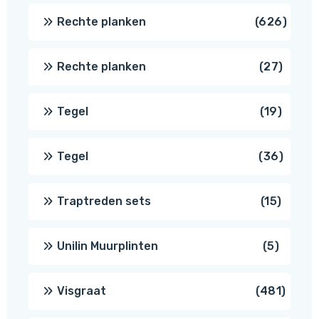
produc
626
Rechte planken
626
produ
27
Rechte planken
27
produ
19
Tegel
19
produc
36
Tegel
36
produ
15
Traptreden sets
15
produc
5
Unilin Muurplinten
5
produc
481
Visgraat
481