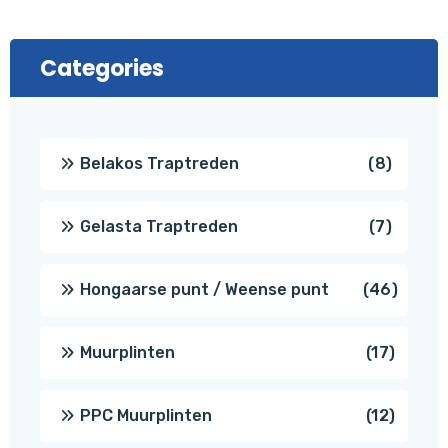
Categories
8
Belakos Traptreden
8
produc
7
Gelasta Traptreden
7
produc
46
Hongaarse punt / Weense punt
46
produ
17
Muurplinten
17
produc
12
PPC Muurplinten
12