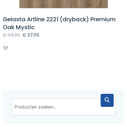
Gelasta Artline 2221 (dryback) Premium
Oak Mystic
Oorspronkelijke
Huidige
€
43,95
€
37,95
prijs
prijs
was:
is:
€ 43,95.
€ 37,95.