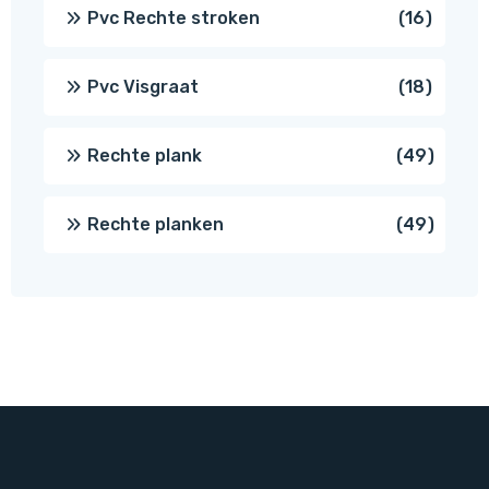
prod
16
Pvc Rechte stroken
16
produc
18
Pvc Visgraat
18
produc
49
Rechte plank
49
produ
49
Rechte planken
49
produ