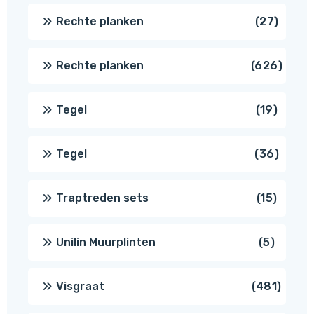
produc
27
Rechte planken
27
produ
626
Rechte planken
626
produ
19
Tegel
19
produc
36
Tegel
36
produ
15
Traptreden sets
15
produc
5
Unilin Muurplinten
5
produc
481
Visgraat
481