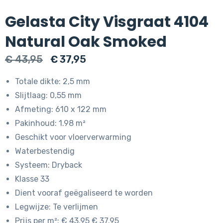
Gelasta City Visgraat 4104
Natural Oak Smoked
Oorspronkelijke
Huidige
€
43,95
€
37,95
prijs
prijs
Totale dikte: 2,5 mm
was:
is:
Slijtlaag: 0,55 mm
€ 43,95.
€ 37,95.
Afmeting: 610 x 122 mm
Pakinhoud: 1.98 m²
Geschikt voor vloerverwarming
Waterbestendig
Systeem: Dryback
Klasse 33
Dient vooraf geëgaliseerd te worden
Legwijze: Te verlijmen
Prijs per m²: € 43.95 € 37.95