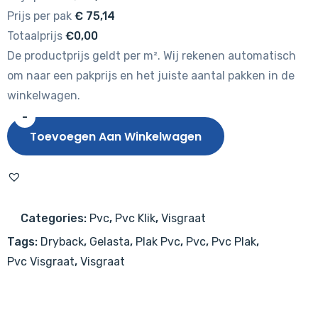
Prijs per pak
€
75,14
Totaalprijs
€0,00
De productprijs geldt per m². Wij rekenen automatisch
om naar een pakprijs en het juiste aantal pakken in de
winkelwagen.
-
Gelasta
Toevoegen Aan Winkelwagen
City
Visgraat
4104
Natural
Categories:
Pvc
,
Pvc Klik
,
Visgraat
Oak
Tags:
Dryback
,
Gelasta
,
Plak Pvc
,
Pvc
,
Pvc Plak
,
Smoked
Pvc Visgraat
,
Visgraat
aantal