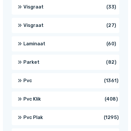
produ
33
Visgraat
33
produ
27
Visgraat
27
produ
60
Laminaat
60
produ
82
Parket
82
produ
1361
Pvc
1361
produ
408
Pvc Klik
408
produ
1295
Pvc Plak
1295