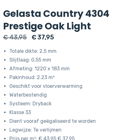
Gelasta Country 4304
Prestige Oak Light
Oorspronkelijke
Huidige
€
43,95
€
37,95
prijs
prijs
Totale dikte: 2,5 mm
was:
is:
Slijtlaag: 0,55 mm
€ 43,95.
€ 37,95.
Afmeting: 1220 x 183 mm
Pakinhoud: 2.23 m²
Geschikt voor vloerverwarming
Waterbestendig
Systeem: Dryback
Klasse 33
Dient vooraf geëgaliseerd te worden
Legwijze: Te verlijmen
Prijs per m²: € 43.95 € 37.95