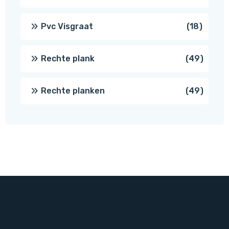
produc
18
Pvc Visgraat
18
produc
49
Rechte plank
49
produ
49
Rechte planken
49
produ