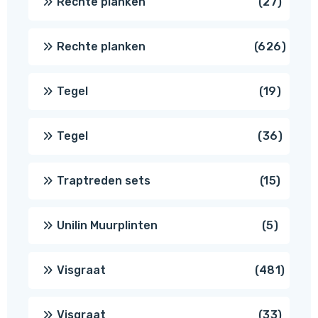
27
Rechte planken
27
produ
626
Rechte planken
626
produ
19
Tegel
19
produc
36
Tegel
36
produ
15
Traptreden sets
15
produc
5
Unilin Muurplinten
5
produc
481
Visgraat
481
produ
33
Visgraat
33