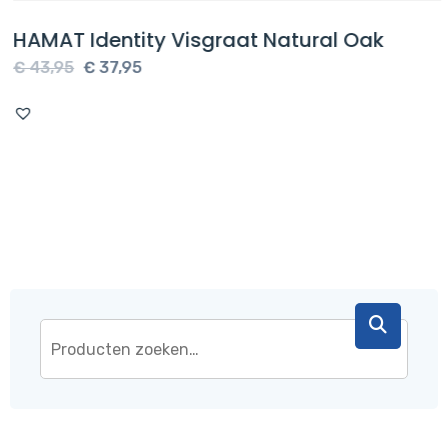
HAMAT Identity Visgraat Natural Oak
Oorspronkelijke
Huidige
€
43,95
€
37,95
prijs
prijs
was:
is:
€ 43,95.
€ 37,95.