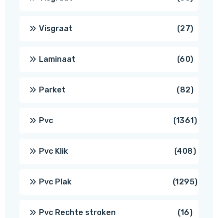
produ
27
Visgraat
27
produ
60
Laminaat
60
produ
82
Parket
82
produ
1361
Pvc
1361
produ
408
Pvc Klik
408
produ
1295
Pvc Plak
1295
prod
16
Pvc Rechte stroken
16