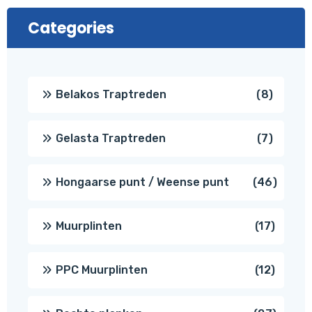
Categories
8
Belakos Traptreden
8
produc
7
Gelasta Traptreden
7
produc
46
Hongaarse punt / Weense punt
46
produ
17
Muurplinten
17
produc
12
PPC Muurplinten
12
produc