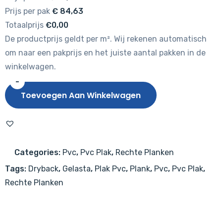
Prijs per pak
€
84,63
Totaalprijs
€0,00
De productprijs geldt per m². Wij rekenen automatisch
om naar een pakprijs en het juiste aantal pakken in de
winkelwagen.
-
Gelasta
Toevoegen Aan Winkelwagen
Country
4304
Prestige
Oak
Categories:
Pvc
,
Pvc Plak
,
Rechte Planken
Light
Tags:
Dryback
,
Gelasta
,
Plak Pvc
,
Plank
,
Pvc
,
Pvc Plak
,
aantal
Rechte Planken