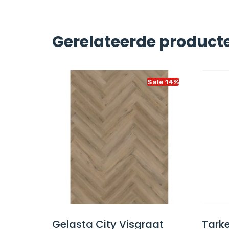
Gerelateerde product
Sale 14%
Sale 14%
ine
Gelasta City Visgraat
Tarke