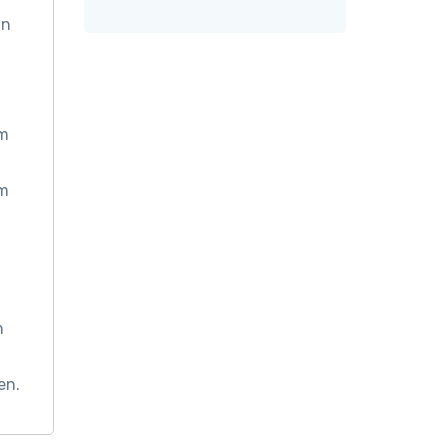
an
om
om
n
en.