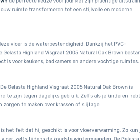
own
de perfecte keuze voor jou! Met zijn prachtige uitstrali
 jouw ruimte transformeren tot een stijlvolle en moderne
eze vloer is de waterbestendigheid. Dankzij het PVC-
de Gelasta Highland Visgraat 2005 Natural Oak Brown besta
ct is voor keukens, badkamers en andere vochtige ruimtes.
t. De Gelasta Highland Visgraat 2005 Natural Oak Brown is
te zijn tegen dagelijks gebruik. Zelfs als je kinderen hebt
n zorgen te maken over krassen of slijtage.
is het feit dat hij geschikt is voor vloerverwarming. Zo kun 
vloer, zelfs tijdens de koudste wintermaanden. De Gelasta