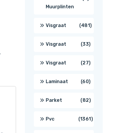
Muurplinten
producten
481
Visgraat
481
producten
33
Visgraat
33
,
producten
27
Visgraat
27
producten
60
Laminaat
60
producten
82
Parket
82
producten
1361
Pvc
1361