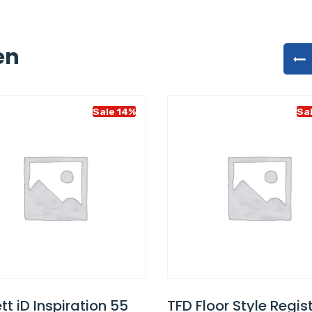
en
Sale 14%
Sa
tt iD Inspiration 55
TFD Floor Style Regis