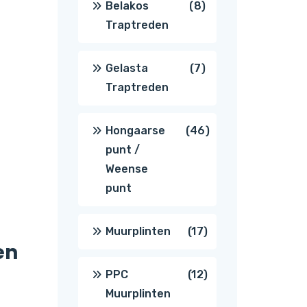
8
Belakos
8
Traptreden
producten
7
Gelasta
7
Traptreden
producten
46
Hongaarse
46
punt /
producten
Weense
punt
17
Muurplinten
17
en
producten
12
PPC
12
Muurplinten