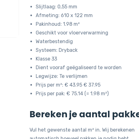
was:
is:
Slijtlaag: 0,55 mm
€ 43,95.
€ 37,95.
Afmeting: 610 x 122 mm
Pakinhoud: 1.98 m²
Geschikt voor vloerverwarming
Waterbestendig
Systeem: Dryback
Klasse 33
Dient vooraf geëgaliseerd te worden
Legwijze: Te verlijmen
Prijs per m²: € 43.95 € 37.95
Prijs per pak: € 75.14 (= 1.98 m²)
Bereken je aantal pakk
Vul het gewenste aantal m² in. Wij berekenen
automatisch hoeveel pakken je nodig hebt.