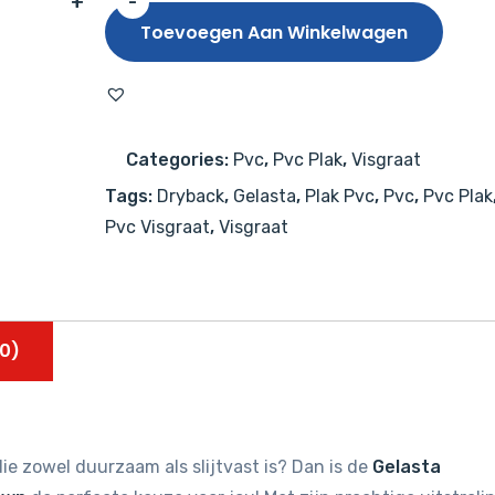
+
-
Gelasta
Toevoegen Aan Winkelwagen
Highland
Visgraat
2005
Natural
Categories:
Pvc
,
Pvc Plak
,
Visgraat
Oak
Tags:
Dryback
,
Gelasta
,
Plak Pvc
,
Pvc
,
Pvc Plak
Brown
Pvc Visgraat
,
Visgraat
aantal
0)
ie zowel duurzaam als slijtvast is? Dan is de
Gelasta