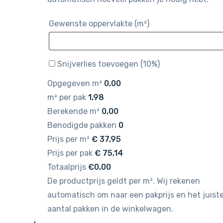
Gewenste oppervlakte (m²)
Snijverlies toevoegen (10%)
Opgegeven m²
0,00
m² per pak
1,98
Berekende m²
0,00
Benodigde pakken
0
Prijs per m²
€
37,95
Prijs per pak
€
75,14
Totaalprijs
€0,00
De productprijs geldt per m². Wij rekenen
automatisch om naar een pakprijs en het juist
aantal pakken in de winkelwagen.