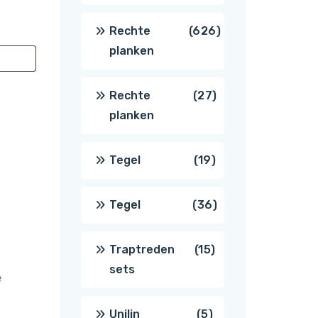
producten
626
Rechte
626
planken
producten
27
Rechte
27
planken
producten
19
Tegel
19
producten
36
Tegel
36
producten
15
Traptreden
15
sets
e
producten
5
Unilin
5