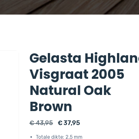
Gelasta Highla
Visgraat 2005
Natural Oak
Brown
Oorspronkelijke
Huidige
€
43,95
€
37,95
prijs
prijs
Totale dikte: 2,5 mm