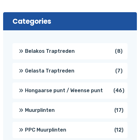
Categories
8
Belakos Traptreden
8
produc
7
Gelasta Traptreden
7
produc
46
Hongaarse punt / Weense punt
46
produ
17
Muurplinten
17
produc
12
PPC Muurplinten
12