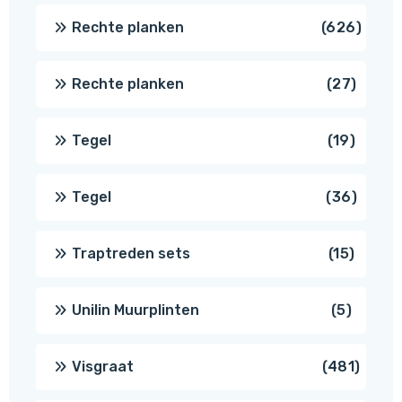
produc
626
Rechte planken
626
produ
27
Rechte planken
27
produ
19
Tegel
19
produc
36
Tegel
36
produ
15
Traptreden sets
15
produc
5
Unilin Muurplinten
5
produc
481
Visgraat
481