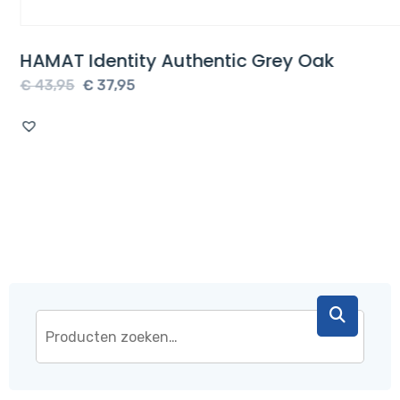
HAMAT Identity Authentic Grey Oak
Oorspronkelijke
Huidige
€
43,95
€
37,95
prijs
prijs
was:
is:
€ 43,95.
€ 37,95.