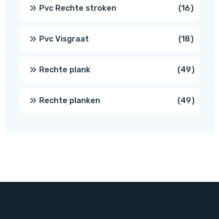
prod
16
Pvc Rechte stroken
16
produc
18
Pvc Visgraat
18
produc
49
Rechte plank
49
produ
49
Rechte planken
49
produ