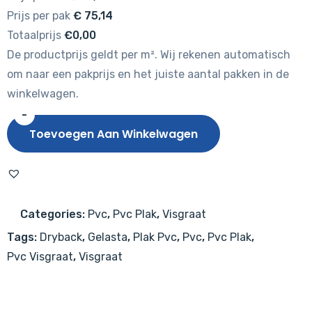
Prijs per pak
€
75,14
Totaalprijs
€0,00
De productprijs geldt per m². Wij rekenen automatisch
om naar een pakprijs en het juiste aantal pakken in de
winkelwagen.
-
Gelasta
Toevoegen Aan Winkelwagen
Mystiq
Visgraat
2000
Natural
Categories:
Pvc
,
Pvc Plak
,
Visgraat
Oak
Tags:
Dryback
,
Gelasta
,
Plak Pvc
,
Pvc
,
Pvc Plak
,
Dark
Pvc Visgraat
,
Visgraat
aantal