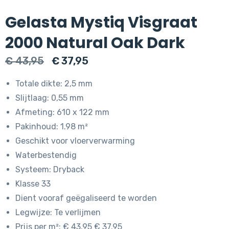
Gelasta Mystiq Visgraat
2000 Natural Oak Dark
Oorspronkelijke
Huidige
€
43,95
€
37,95
prijs
prijs
Totale dikte: 2,5 mm
was:
is:
Slijtlaag: 0,55 mm
€ 43,95.
€ 37,95.
Afmeting: 610 x 122 mm
Pakinhoud: 1.98 m²
Geschikt voor vloerverwarming
Waterbestendig
Systeem: Dryback
Klasse 33
Dient vooraf geëgaliseerd te worden
Legwijze: Te verlijmen
Prijs per m²: € 43.95 € 37.95