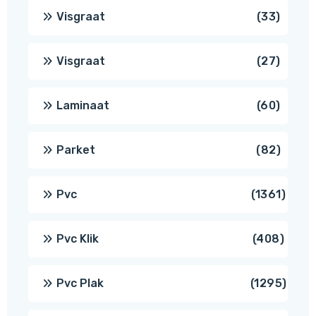
produ
33
Visgraat
33
produ
27
Visgraat
27
produ
60
Laminaat
60
produ
82
Parket
82
produ
1361
Pvc
1361
produ
408
Pvc Klik
408
produ
1295
Pvc Plak
1295