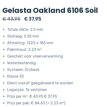
Gelasta Oakland 6106 Soil
Oorspronkelijke
Huidige
€
43,95
€
37,95
prijs
prijs
Totale dikte: 2,5 mm
was:
is:
Slijtlaag: 0,55 mm
€ 43,95.
€ 37,95.
Afmeting: 1220 x 183 mm
Pakinhoud: 2.23 m²
Geschikt voor vloerverwarming
Waterbestendig
Systeem: Dryback
Klasse 33
Dient vooraf geëgaliseerd te worden
Legwijze: Te verlijmen
Prijs per m²: € 43.95 € 37.95
Prijs per pak: € 84.63 (= 2.23 m²)