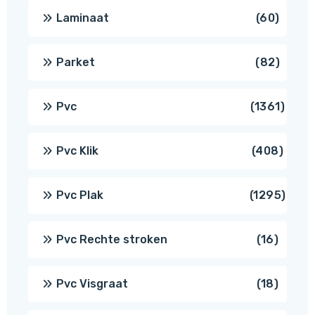
produ
60
Laminaat
60
produ
82
Parket
82
produ
1361
Pvc
1361
produ
408
Pvc Klik
408
produ
1295
Pvc Plak
1295
prod
16
Pvc Rechte stroken
16
produc
18
Pvc Visgraat
18