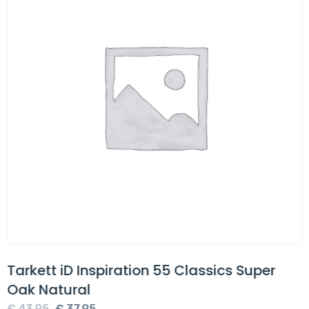
Tarkett iD Inspiration 55 Classics Super
Oak Natural
Oorspronkelijke
Huidige
€
43,95
€
37,95