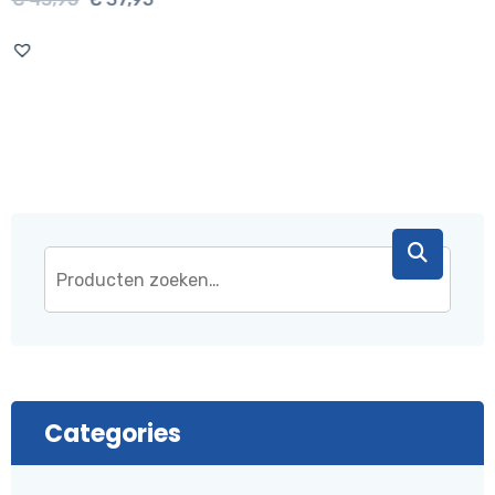
prijs
prijs
was:
is:
€ 43,95.
€ 37,95.
Categories