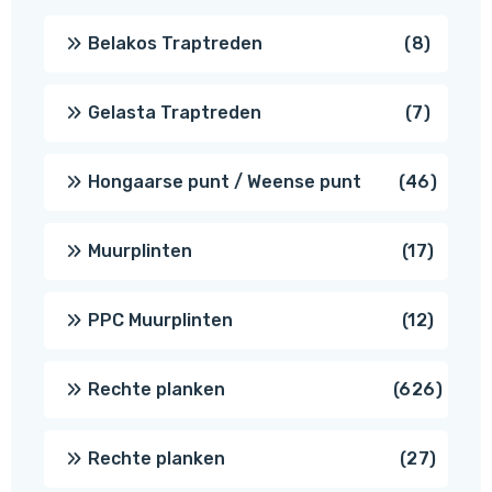
8
Belakos Traptreden
8
produc
7
Gelasta Traptreden
7
produc
46
Hongaarse punt / Weense punt
46
produ
17
Muurplinten
17
produc
12
PPC Muurplinten
12
produc
626
Rechte planken
626
produ
27
Rechte planken
27