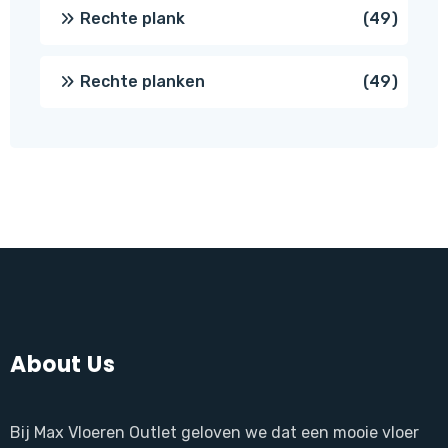
produc
49
Rechte plank
49
produ
49
Rechte planken
49
produ
About Us
Bij Max Vloeren Outlet geloven we dat een mooie vloer