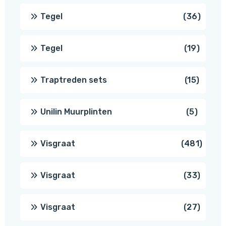
produ
36
Tegel
36
produ
19
Tegel
19
produc
15
Traptreden sets
15
produc
5
Unilin Muurplinten
5
produc
481
Visgraat
481
produ
33
Visgraat
33
produ
27
Visgraat
27