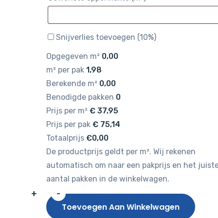
Snijverlies toevoegen (10%)
Opgegeven m²
0,00
m² per pak
1,98
Berekende m²
0,00
Benodigde pakken
0
Prijs per m²
€
37,95
Prijs per pak
€
75,14
Totaalprijs
€0,00
De productprijs geldt per m². Wij rekenen
automatisch om naar een pakprijs en het juist
aantal pakken in de winkelwagen.
+
-
Gelasta
Toevoegen Aan Winkelwagen
Sierra