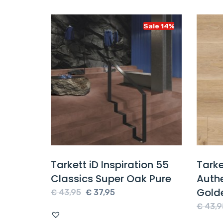
Sale 14%
Sale 14%
ine
Tarkett iD Inspiration 55
Tarke
 Beige
Classics Super Oak Pure
Auth
Gold
e
Oorspronkelijke
Huidige
€
43,95
€
37,95
prijs
prijs
€
43,9
was:
is: