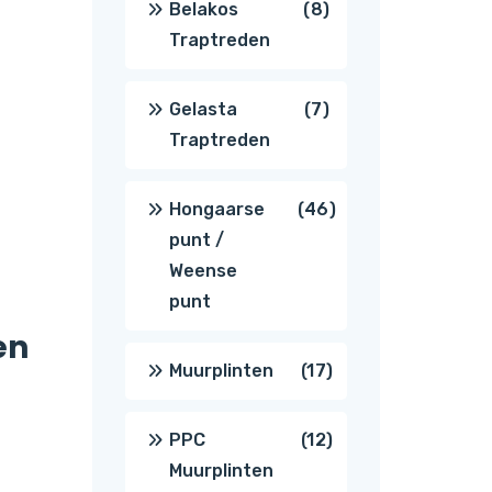
8
Belakos
8
Traptreden
producten
7
Gelasta
7
Traptreden
producten
46
Hongaarse
46
punt /
producten
Weense
punt
en
17
Muurplinten
17
producten
12
PPC
12
Muurplinten