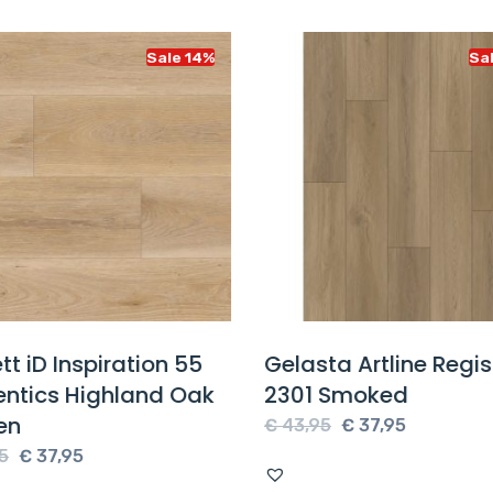
Sale 14%
Sa
tt iD Inspiration 55
Gelasta Artline Regis
entics Highland Oak
2301 Smoked
en
Oorspronkelijke
Huidige
€
43,95
€
37,95
Oorspronkelijke
Huidige
prijs
prijs
5
€
37,95
prijs
prijs
was:
is: