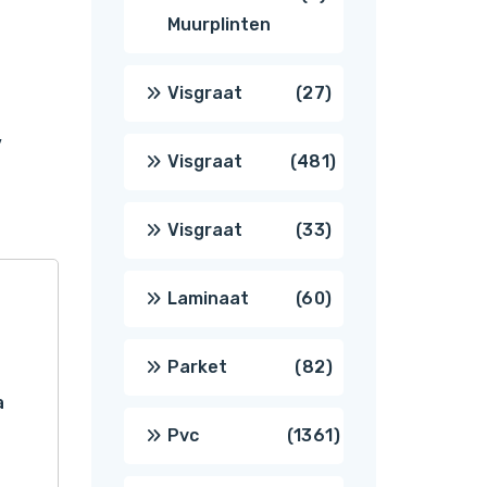
Muurplinten
producten
27
Visgraat
27
,
producten
481
Visgraat
481
producten
33
Visgraat
33
producten
60
Laminaat
60
producten
82
Parket
82
a
producten
1361
Pvc
1361