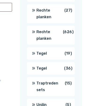
producten
27
Rechte
27
planken
producten
626
Rechte
626
planken
producten
19
Tegel
19
producten
36
Tegel
36
e
producten
15
Traptreden
15
sets
producten
5
Unilin
5