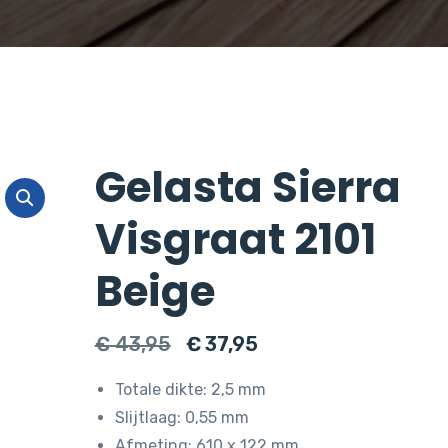
Gelasta Sierra
Visgraat 2101
Beige
Oorspronkelijke
Huidige
€
43,95
€
37,95
prijs
prijs
Totale dikte: 2,5 mm
was:
is:
Slijtlaag: 0,55 mm
€ 43,95.
€ 37,95.
Afmeting: 610 x 122 mm