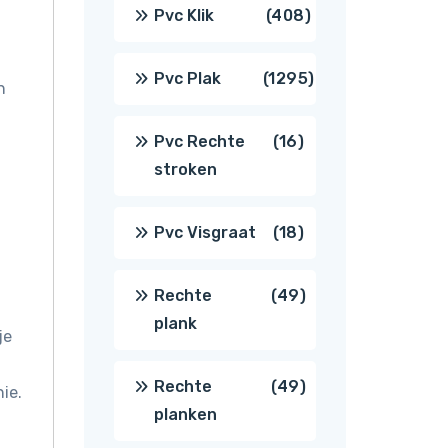
producten
408
Pvc Klik
408
producten
1295
Pvc Plak
1295
n
producten
16
Pvc Rechte
16
stroken
producten
18
Pvc Visgraat
18
producten
49
Rechte
49
plank
je
producten
49
Rechte
49
ie.
planken
producten