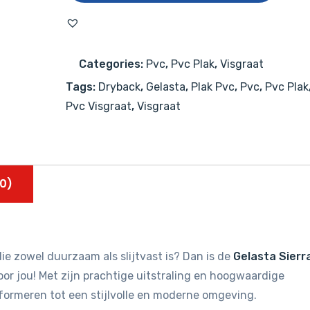
Visgraat
2101
Beige
Categories:
Pvc
,
Pvc Plak
,
Visgraat
aantal
Tags:
Dryback
,
Gelasta
,
Plak Pvc
,
Pvc
,
Pvc Plak
Pvc Visgraat
,
Visgraat
0)
ie zowel duurzaam als slijtvast is? Dan is de
Gelasta Sierr
or jou! Met zijn prachtige uitstraling en hoogwaardige
sformeren tot een stijlvolle en moderne omgeving.