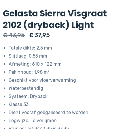
Gelasta Sierra Visgraat
2102 (dryback) Light
Oorspronkelijke
Huidige
€
43,95
€
37,95
prijs
prijs
Totale dikte: 2,5 mm
was:
is:
Slijtlaag: 0,55 mm
€ 43,95.
€ 37,95.
Afmeting: 610 x 122 mm
Pakinhoud: 1.98 m²
Geschikt voor vloerverwarming
Waterbestendig
Systeem: Dryback
Klasse 33
Dient vooraf geëgaliseerd te worden
Legwijze: Te verlijmen
Prijs per m²: € 43.95 € 37.95