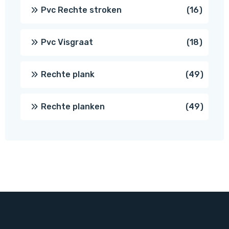
prod
16
Pvc Rechte stroken
16
produc
18
Pvc Visgraat
18
produc
49
Rechte plank
49
produ
49
Rechte planken
49
produ