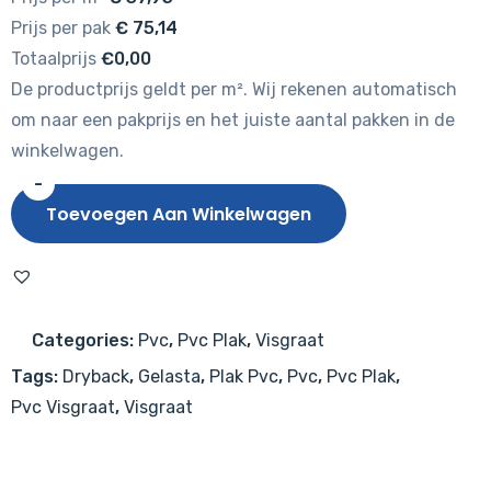
Prijs per pak
€
75,14
Totaalprijs
€0,00
De productprijs geldt per m². Wij rekenen automatisch
om naar een pakprijs en het juiste aantal pakken in de
winkelwagen.
-
Gelasta
Toevoegen Aan Winkelwagen
Sierra
Visgraat
2102
(dryback)
Categories:
Pvc
,
Pvc Plak
,
Visgraat
Light
Tags:
Dryback
,
Gelasta
,
Plak Pvc
,
Pvc
,
Pvc Plak
,
aantal
Pvc Visgraat
,
Visgraat