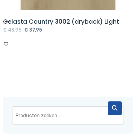
Gelasta Country 3002 (dryback) Light
Oorspronkelijke
Huidige
€
43,95
€
37,95
prijs
prijs
was:
is:
€ 43,95.
€ 37,95.