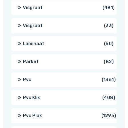
produ
481
Visgraat
481
produ
33
Visgraat
33
produ
60
Laminaat
60
produ
82
Parket
82
produ
1361
Pvc
1361
produ
408
Pvc Klik
408
produ
1295
Pvc Plak
1295