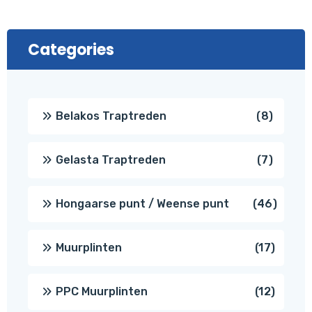
Categories
8
Belakos Traptreden
8
produc
7
Gelasta Traptreden
7
produc
46
Hongaarse punt / Weense punt
46
produ
17
Muurplinten
17
produc
12
PPC Muurplinten
12