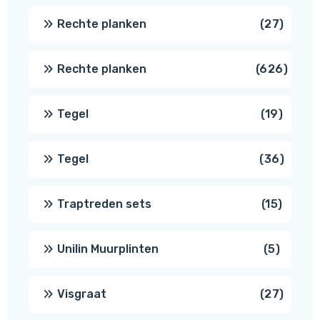
produc
27
Rechte planken
27
produ
626
Rechte planken
626
produ
19
Tegel
19
produc
36
Tegel
36
produ
15
Traptreden sets
15
produc
5
Unilin Muurplinten
5
produc
27
Visgraat
27