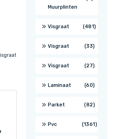
Muurplinten
producten
481
Visgraat
481
producten
33
Visgraat
33
isgraat
producten
27
Visgraat
27
producten
60
Laminaat
60
producten
82
Parket
82
producten
1361
Pvc
1361
a