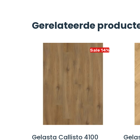
Gerelateerde product
Sale 14%
Sale 14%
on 55
Gelasta Callisto 4100
Gelas