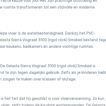
fecte keuze voor jou! Met zijn prachtige uitstraling en
uw ruimte transformeren tot een stijlvolle en moderne
eze vloer is de waterbestendigheid. Dankzij het PVC-
elasta Sierra Visgraat 3100 (rigid click) Smoked bestand teg
voor keukens, badkamers en andere vochtige ruimtes.
 De Gelasta Sierra Visgraat 3100 (rigid click) Smoked is
te zijn tegen dagelijks gebruik. Zelfs als je kinderen hebt
n zorgen te maken over krassen of slijtage.
is het feit dat hij geschikt is voor vloerverwarming. Zo kun 
vloer, zelfs tijdens de koudste wintermaanden. De Gelasta