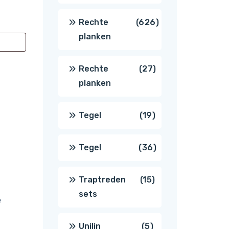
producten
626
Rechte
626
planken
producten
27
Rechte
27
planken
producten
19
Tegel
19
producten
36
Tegel
36
producten
15
Traptreden
15
sets
e
producten
5
Unilin
5