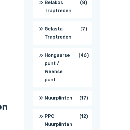
8
Belakos
8
Traptreden
producten
7
Gelasta
7
Traptreden
producten
46
Hongaarse
46
punt /
producten
Weense
punt
17
Muurplinten
17
en
producten
12
PPC
12
Muurplinten