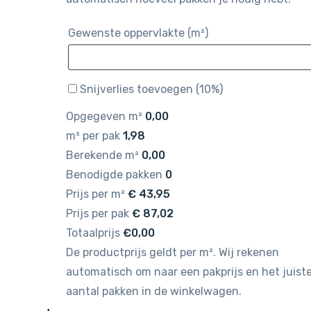
Gewenste oppervlakte (m²)
Snijverlies toevoegen (10%)
Opgegeven m²
0,00
m² per pak
1,98
Berekende m²
0,00
Benodigde pakken
0
Prijs per m²
€
43,95
Prijs per pak
€
87,02
Totaalprijs
€0,00
De productprijs geldt per m². Wij rekenen
automatisch om naar een pakprijs en het juist
aantal pakken in de winkelwagen.