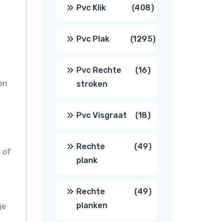
producten
408
Pvc Klik
408
producten
1295
Pvc Plak
1295
producten
16
Pvc Rechte
16
en
stroken
producten
18
Pvc Visgraat
18
producten
49
Rechte
49
 of
plank
producten
49
Rechte
49
planken
je
producten