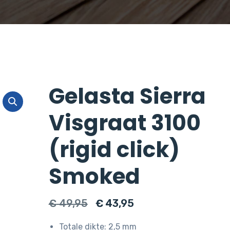
Gelasta Sierra
Visgraat 3100
(rigid click)
Smoked
Oorspronkelijke
Huidige
€
49,95
€
43,95
prijs
prijs
Totale dikte: 2,5 mm