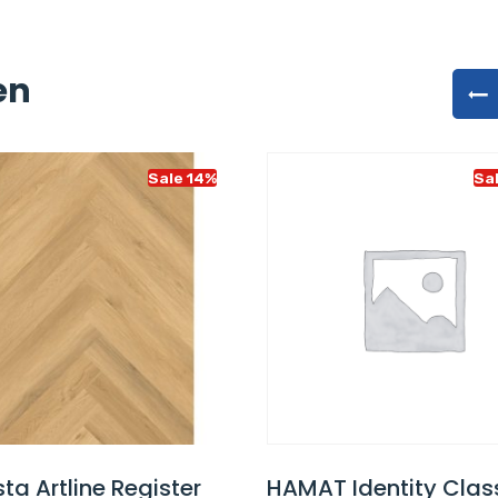
en
Sale 14%
Sa
ta Artline Register
HAMAT Identity Clas