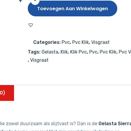
+
-
Gelasta
Toevoegen Aan Winkelwagen
Sierra
Visgraat
3100
(rigid
Categories:
Pvc
,
Pvc Klik
,
Visgraat
click)
Tags:
Gelasta
,
Klik
,
Klik Pvc
,
Pvc
,
Pvc Klik
,
Pvc V
Smoked
,
Visgraat
aantal
0)
ie zowel duurzaam als slijtvast is? Dan is de
Gelasta Sierr