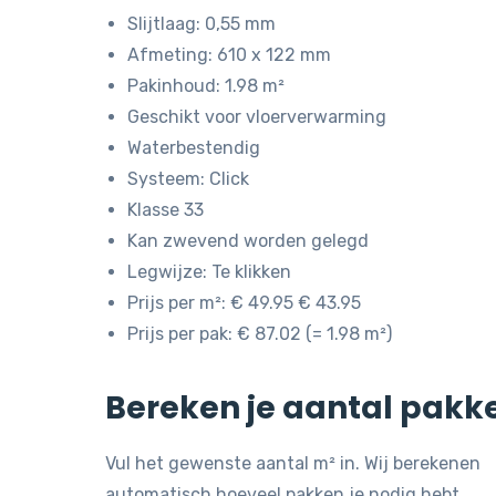
was:
is:
Slijtlaag: 0,55 mm
€ 49,95.
€ 43,95.
Afmeting: 610 x 122 mm
Pakinhoud: 1.98 m²
Geschikt voor vloerverwarming
Waterbestendig
Systeem: Click
Klasse 33
Kan zwevend worden gelegd
Legwijze: Te klikken
Prijs per m²: € 49.95 € 43.95
Prijs per pak: € 87.02 (= 1.98 m²)
Bereken je aantal pakk
Vul het gewenste aantal m² in. Wij berekenen
automatisch hoeveel pakken je nodig hebt.