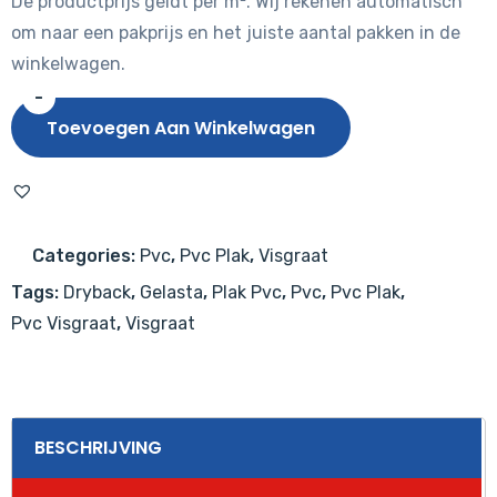
De productprijs geldt per m². Wij rekenen automatisch
om naar een pakprijs en het juiste aantal pakken in de
winkelwagen.
-
Gelasta
Toevoegen Aan Winkelwagen
Vario
Visgraat
4405
(dryback)
Categories:
Pvc
,
Pvc Plak
,
Visgraat
Prestige
Tags:
Dryback
,
Gelasta
,
Plak Pvc
,
Pvc
,
Pvc Plak
,
Oak
Pvc Visgraat
,
Visgraat
Smoked
Light
aantal
BESCHRIJVING