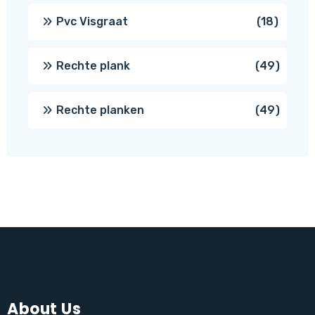
produc
18
Pvc Visgraat
18
produc
49
Rechte plank
49
produ
49
Rechte planken
49
produ
About Us