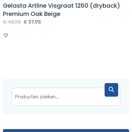
Gelasta Artline Visgraat 1260 (dryback)
Premium Oak Beige
Oorspronkelijke
Huidige
€
43,95
€
37,95
prijs
prijs
was:
is:
€ 43,95.
€ 37,95.