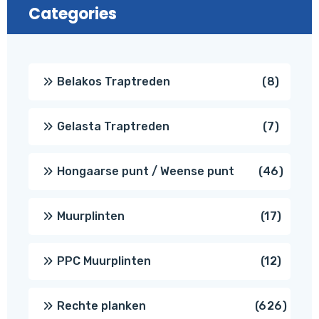
Categories
8
Belakos Traptreden
8
produc
7
Gelasta Traptreden
7
produc
46
Hongaarse punt / Weense punt
46
produ
17
Muurplinten
17
produc
12
PPC Muurplinten
12
produc
626
Rechte planken
626