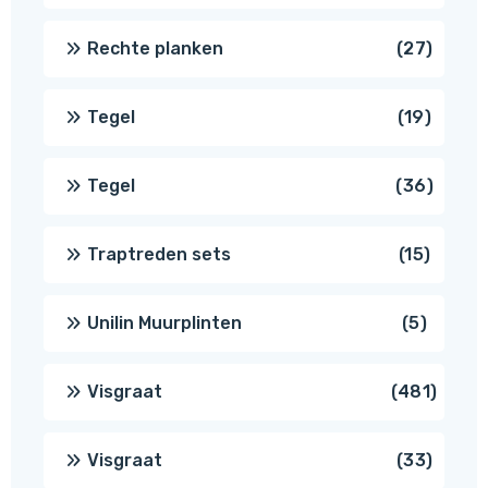
produ
27
Rechte planken
27
produ
19
Tegel
19
produc
36
Tegel
36
produ
15
Traptreden sets
15
produc
5
Unilin Muurplinten
5
produc
481
Visgraat
481
produ
33
Visgraat
33