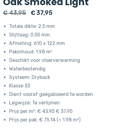
Oak Smoked Light
Oorspronkelijke
Huidige
€
43,95
€
37,95
prijs
prijs
Totale dikte: 2,5 mm
was:
is:
Slijtlaag: 0,55 mm
€ 43,95.
€ 37,95.
Afmeting: 610 x 122 mm
Pakinhoud: 1.98 m²
Geschikt voor vloerverwarming
Waterbestendig
Systeem: Dryback
Klasse 33
Dient vooraf geëgaliseerd te worden
Legwijze: Te verlijmen
Prijs per m²: € 43.95 € 37.95
Prijs per pak: € 75.14 (= 1.98 m²)