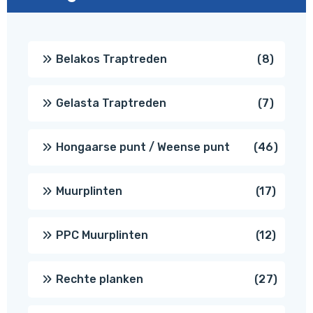
8
Belakos Traptreden
8
produc
7
Gelasta Traptreden
7
produc
46
Hongaarse punt / Weense punt
46
produ
17
Muurplinten
17
produc
12
PPC Muurplinten
12
produc
27
Rechte planken
27