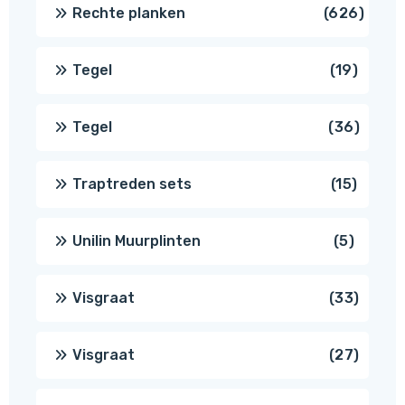
produ
626
Rechte planken
626
produ
19
Tegel
19
produc
36
Tegel
36
produ
15
Traptreden sets
15
produc
5
Unilin Muurplinten
5
produc
33
Visgraat
33
produ
27
Visgraat
27
produ