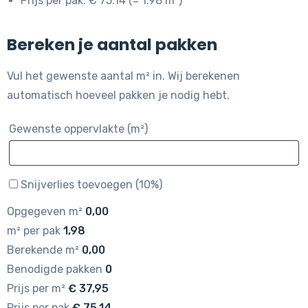
Prijs per pak: € 75.14 (= 1.98 m²)
Bereken je aantal pakken
Vul het gewenste aantal m² in. Wij berekenen
automatisch hoeveel pakken je nodig hebt.
Gewenste oppervlakte (m²)
Snijverlies toevoegen (10%)
Opgegeven m²
0,00
m² per pak
1,98
Berekende m²
0,00
Benodigde pakken
0
Prijs per m²
€
37,95
Prijs per pak
€
75,14