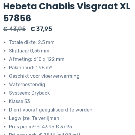
Hebeta Chablis Visgraat XL
57856
Oorspronkelijke
Huidige
€
43,95
€
37,95
prijs
prijs
Totale dikte: 2,5 mm
was:
is:
Slijtlaag: 0,55 mm
€ 43,95.
€ 37,95.
Afmeting: 610 x 122 mm
Pakinhoud: 1.98 m²
Geschikt voor vloerverwarming
Waterbestendig
Systeem: Dryback
Klasse 33
Dient vooraf geëgaliseerd te worden
Legwijze: Te verlijmen
Prijs per m²: € 43.95 € 37.95