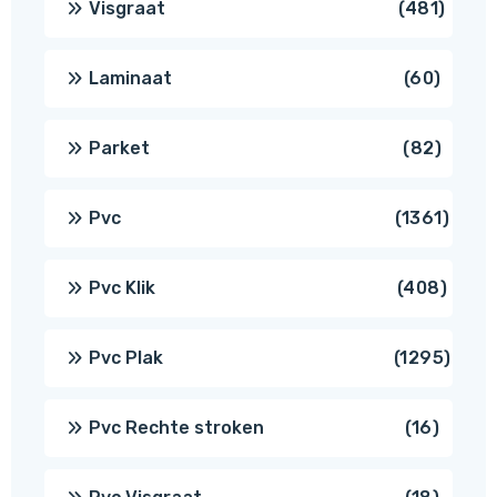
481
Visgraat
481
produ
60
Laminaat
60
produ
82
Parket
82
produ
1361
Pvc
1361
produ
408
Pvc Klik
408
produ
1295
Pvc Plak
1295
prod
16
Pvc Rechte stroken
16
produc
18