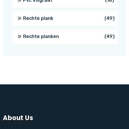
Pvc Visgraat
18
produc
49
Rechte plank
49
produ
49
Rechte planken
49
produ
About Us