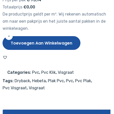
Totaalprijs
€0,00
De productprijs geldt per m². Wij rekenen automatisch
om naar een pakprijs en het juiste aantal pakken in de
winkelwagen.
-
Hebeta
Toevoegen Aan Winkelwagen
Chablis
Visgraat
XL
57856
Categories:
Pvc
,
Pvc Klik
,
Visgraat
aantal
Tags:
Dryback
,
Hebeta
,
Plak Pvc
,
Pvc
,
Pvc Plak
,
Pvc Visgraat
,
Visgraat