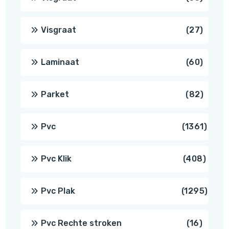
produ
27
Visgraat
27
produ
60
Laminaat
60
produ
82
Parket
82
produ
1361
Pvc
1361
produ
408
Pvc Klik
408
produ
1295
Pvc Plak
1295
prod
16
Pvc Rechte stroken
16