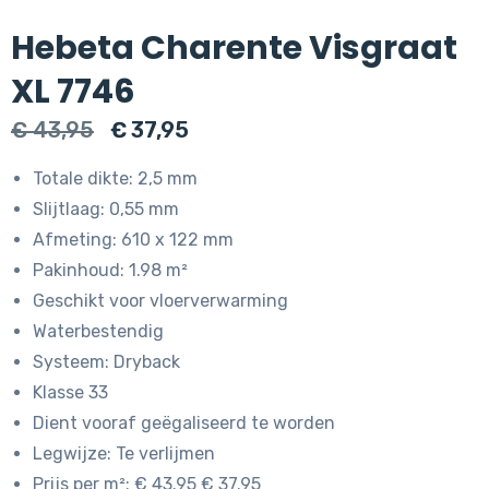
Hebeta Charente Visgraat
XL 7746
Oorspronkelijke
Huidige
€
43,95
€
37,95
prijs
prijs
Totale dikte: 2,5 mm
was:
is:
Slijtlaag: 0,55 mm
€ 43,95.
€ 37,95.
Afmeting: 610 x 122 mm
Pakinhoud: 1.98 m²
Geschikt voor vloerverwarming
Waterbestendig
Systeem: Dryback
Klasse 33
Dient vooraf geëgaliseerd te worden
Legwijze: Te verlijmen
Prijs per m²: € 43.95 € 37.95