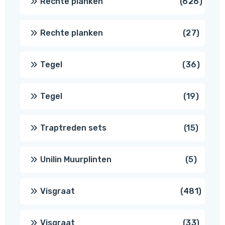
626
Rechte planken
626
produ
27
Rechte planken
27
produ
36
Tegel
36
produ
19
Tegel
19
produc
15
Traptreden sets
15
produc
5
Unilin Muurplinten
5
produc
481
Visgraat
481
produ
33
Visgraat
33