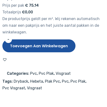
Prijs per pak
€
75,14
Totaalprijs
€0,00
De productprijs geldt per m². Wij rekenen automatisch
om naar een pakprijs en het juiste aantal pakken in de
winkelwagen.
-
Hebeta
Toevoegen Aan Winkelwagen
Charente
Visgraat
XL
7746
Categories:
Pvc
,
Pvc Plak
,
Visgraat
aantal
Tags:
Dryback
,
Hebeta
,
Plak Pvc
,
Pvc
,
Pvc Plak
,
Pvc Visgraat
,
Visgraat