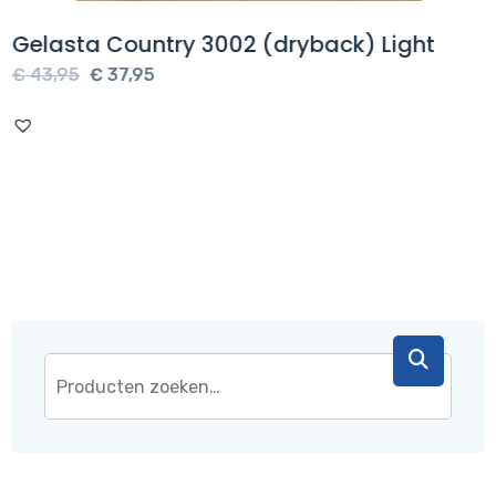
Gelasta Country 3002 (dryback) Light
Oorspronkelijke
Huidige
€
43,95
€
37,95
prijs
prijs
was:
is:
€ 43,95.
€ 37,95.