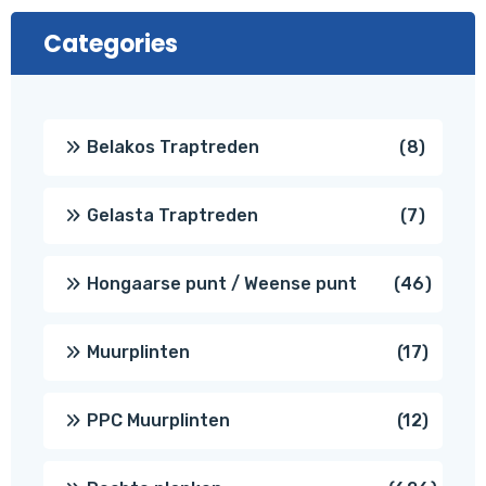
Categories
8
Belakos Traptreden
8
produc
7
Gelasta Traptreden
7
produc
46
Hongaarse punt / Weense punt
46
produ
17
Muurplinten
17
produc
12
PPC Muurplinten
12
produc