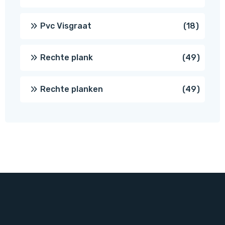
produc
18
Pvc Visgraat
18
produc
49
Rechte plank
49
produ
49
Rechte planken
49
produ