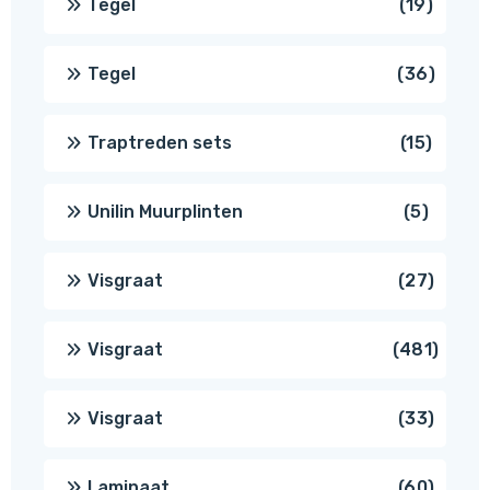
19
Tegel
19
produc
36
Tegel
36
produ
15
Traptreden sets
15
produc
5
Unilin Muurplinten
5
produc
27
Visgraat
27
produ
481
Visgraat
481
produ
33
Visgraat
33
produ
60
Laminaat
60