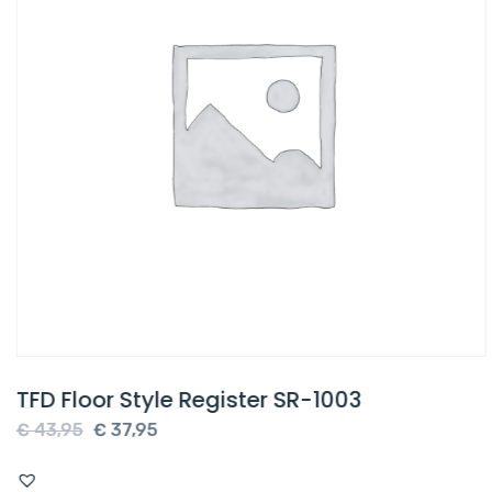
TFD Floor Style Register SR-1003
Oorspronkelijke
Huidige
€
43,95
€
37,95
prijs
prijs
was:
is: