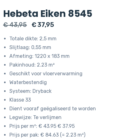
Hebeta Eiken 8545
Oorspronkelijke
Huidige
€
43,95
€
37,95
prijs
prijs
Totale dikte: 2,5 mm
was:
is:
Slijtlaag: 0,55 mm
€ 43,95.
€ 37,95.
Afmeting: 1220 x 183 mm
Pakinhoud: 2.23 m²
Geschikt voor vloerverwarming
Waterbestendig
Systeem: Dryback
Klasse 33
Dient vooraf geëgaliseerd te worden
Legwijze: Te verlijmen
Prijs per m²: € 43.95 € 37.95
Prijs per pak: € 84.63 (= 2.23 m²)