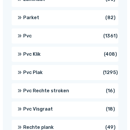
produ
82
Parket
82
produ
1361
Pvc
1361
produ
408
Pvc Klik
408
produ
1295
Pvc Plak
1295
prod
16
Pvc Rechte stroken
16
produc
18
Pvc Visgraat
18
produc
49
Rechte plank
49