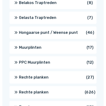
8
Belakos Traptreden
8
produc
7
Gelasta Traptreden
7
produc
46
Hongaarse punt / Weense punt
46
produ
17
Muurplinten
17
produc
12
PPC Muurplinten
12
produc
27
Rechte planken
27
produ
626
Rechte planken
626
produ