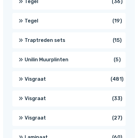
36
Tegel
36
produ
19
Tegel
19
produc
15
Traptreden sets
15
produc
5
Unilin Muurplinten
5
produc
481
Visgraat
481
produ
33
Visgraat
33
produ
27
Visgraat
27
produ
60
Laminaat
60