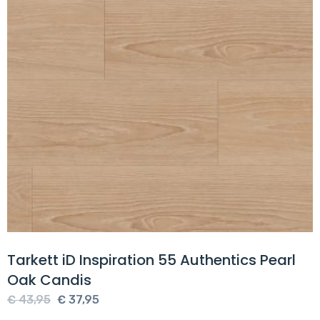
Tarkett iD Inspiration 55 Authentics Pearl
Oak Candis
Oorspronkelijke
Huidige
€
43,95
€
37,95
prijs
prijs