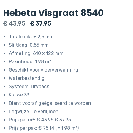
Hebeta Visgraat 8540
Oorspronkelijke
Huidige
€
43,95
€
37,95
prijs
prijs
Totale dikte: 2,5 mm
was:
is:
Slijtlaag: 0,55 mm
€ 43,95.
€ 37,95.
Afmeting: 610 x 122 mm
Pakinhoud: 1.98 m²
Geschikt voor vloerverwarming
Waterbestendig
Systeem: Dryback
Klasse 33
Dient vooraf geëgaliseerd te worden
Legwijze: Te verlijmen
Prijs per m²: € 43.95 € 37.95
Prijs per pak: € 75.14 (= 1.98 m²)