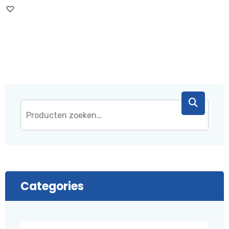
was:
is:
€ 43,95.
€ 37,95.
Categories