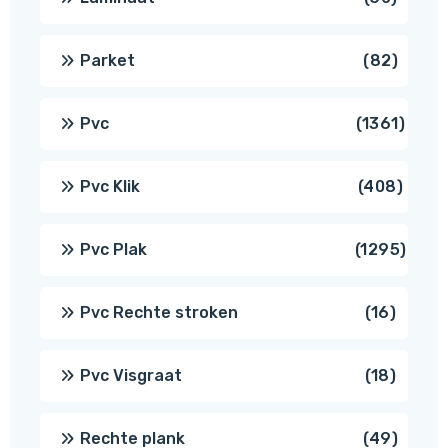
produ
82
Parket
82
produ
1361
Pvc
1361
produ
408
Pvc Klik
408
produ
1295
Pvc Plak
1295
prod
16
Pvc Rechte stroken
16
produc
18
Pvc Visgraat
18
produc
49
Rechte plank
49