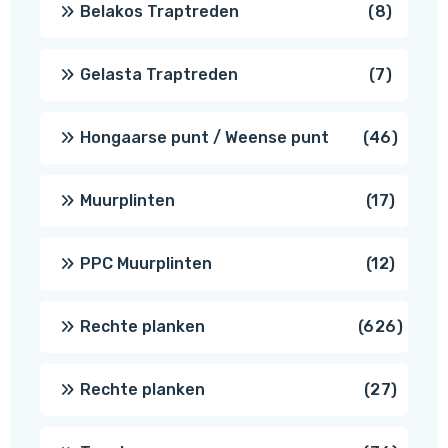
8
Belakos Traptreden
8
produc
7
Gelasta Traptreden
7
produc
46
Hongaarse punt / Weense punt
46
produ
17
Muurplinten
17
produc
12
PPC Muurplinten
12
produc
626
Rechte planken
626
produ
27
Rechte planken
27
produ