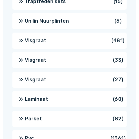
15
Traptreden sets
15
produc
5
Unilin Muurplinten
5
produc
481
Visgraat
481
produ
33
Visgraat
33
produ
27
Visgraat
27
produ
60
Laminaat
60
produ
82
Parket
82
produ
1361
Pvc
1361