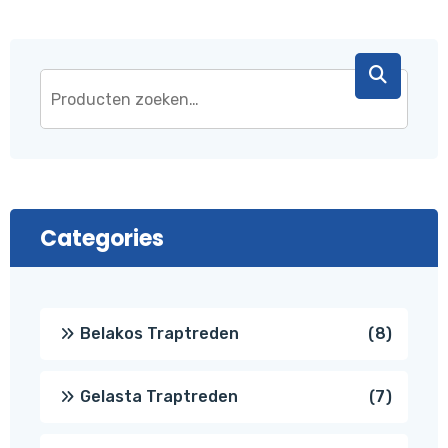
Categories
8
Belakos Traptreden
8
produc
7
Gelasta Traptreden
7
produc