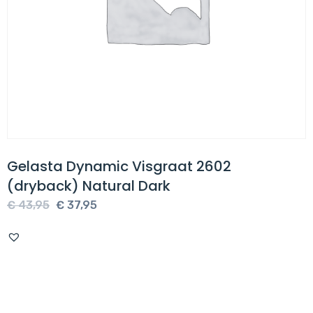
Gelasta Dynamic Visgraat 2602
(dryback) Natural Dark
Oorspronkelijke
Huidige
€
43,95
€
37,95
prijs
prijs
was:
is:
€ 43,95.
€ 37,95.