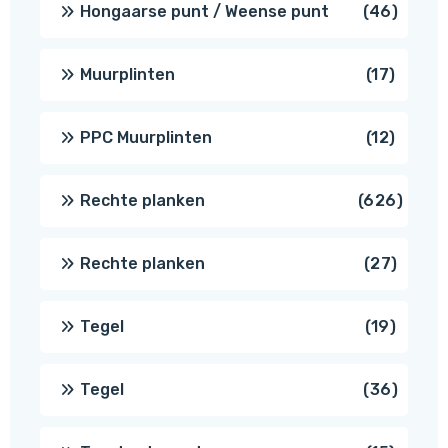
46
Hongaarse punt / Weense punt
46
produ
17
Muurplinten
17
produc
12
PPC Muurplinten
12
produc
626
Rechte planken
626
produ
27
Rechte planken
27
produ
19
Tegel
19
produc
36
Tegel
36
produ