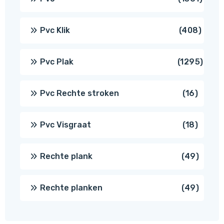
produ
408
Pvc Klik
408
produ
1295
Pvc Plak
1295
prod
16
Pvc Rechte stroken
16
produc
18
Pvc Visgraat
18
produc
49
Rechte plank
49
produ
49
Rechte planken
49
produ