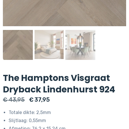
The Hamptons Visgraat
Dryback Lindenhurst 924
Oorspronkelijke
Huidige
€
43,95
€
37,95
prijs
prijs
Totale dikte: 2,5mm
was:
is:
Slijtlaag: 0,55mm
€ 43,95.
€ 37,95.
Afmeting: 76,2 x 15,24 cm