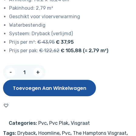
Pakinhoud: 2,79 m²
Geschikt voor vloerverwarming
Waterbestendig
Systeem: Dryback (verlijmd)
Prijs per m²:
€ 43,95
€ 37,95
Prijs per pak:
€ 122,62
€ 105,88 (= 2,79 m²)
The
-
+
Hamptons
Visgraat
Toevoegen Aan Winkelwagen
Dryback
Lindenhurst
924
aantal
Categories:
Pvc
,
Pvc Plak
,
Visgraat
Tags:
Dryback
,
Hoomline
,
Pvc
,
The Hamptons Visgraat
,