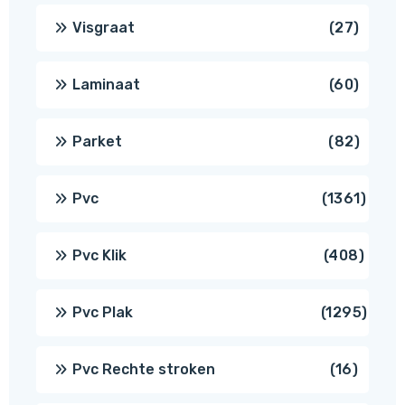
produ
27
Visgraat
27
produ
60
Laminaat
60
produ
82
Parket
82
produ
1361
Pvc
1361
produ
408
Pvc Klik
408
produ
1295
Pvc Plak
1295
prod
16
Pvc Rechte stroken
16