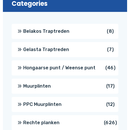
Categories
8
Belakos Traptreden
8
produc
7
Gelasta Traptreden
7
produc
46
Hongaarse punt / Weense punt
46
produ
17
Muurplinten
17
produc
12
PPC Muurplinten
12
produc
626
Rechte planken
626