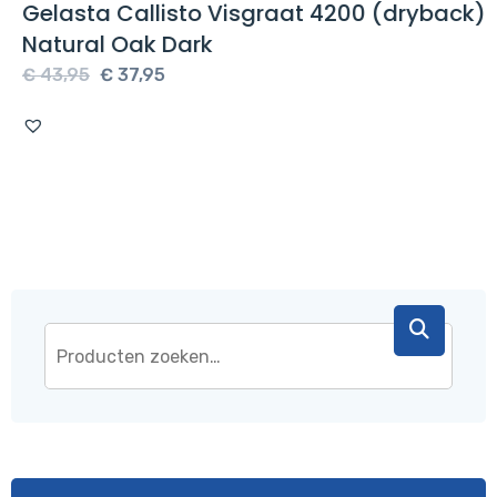
Gelasta Callisto Visgraat 4200 (dryback)
Natural Oak Dark
Oorspronkelijke
Huidige
€
43,95
€
37,95
prijs
prijs
was:
is:
€ 43,95.
€ 37,95.