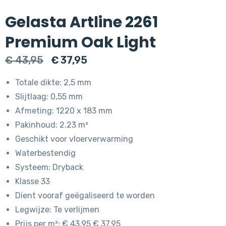
Gelasta Artline 2261
Premium Oak Light
Oorspronkelijke
Huidige
€
43,95
€
37,95
prijs
prijs
Totale dikte: 2,5 mm
was:
is:
Slijtlaag: 0,55 mm
€ 43,95.
€ 37,95.
Afmeting: 1220 x 183 mm
Pakinhoud: 2.23 m²
Geschikt voor vloerverwarming
Waterbestendig
Systeem: Dryback
Klasse 33
Dient vooraf geëgaliseerd te worden
Legwijze: Te verlijmen
Prijs per m²: € 43.95 € 37.95