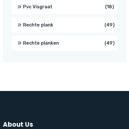
produc
18
Pvc Visgraat
18
produc
49
Rechte plank
49
produ
49
Rechte planken
49
produ
About Us