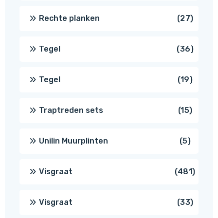
produ
27
Rechte planken
27
produ
36
Tegel
36
produ
19
Tegel
19
produc
15
Traptreden sets
15
produc
5
Unilin Muurplinten
5
produc
481
Visgraat
481
produ
33
Visgraat
33