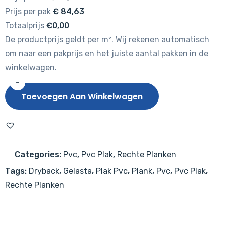
Prijs per pak
€
84,63
Totaalprijs
€0,00
De productprijs geldt per m². Wij rekenen automatisch
om naar een pakprijs en het juiste aantal pakken in de
winkelwagen.
-
Gelasta
Toevoegen Aan Winkelwagen
Artline
2261
Premium
Oak
Categories:
Pvc
,
Pvc Plak
,
Rechte Planken
Light
Tags:
Dryback
,
Gelasta
,
Plak Pvc
,
Plank
,
Pvc
,
Pvc Plak
,
aantal
Rechte Planken