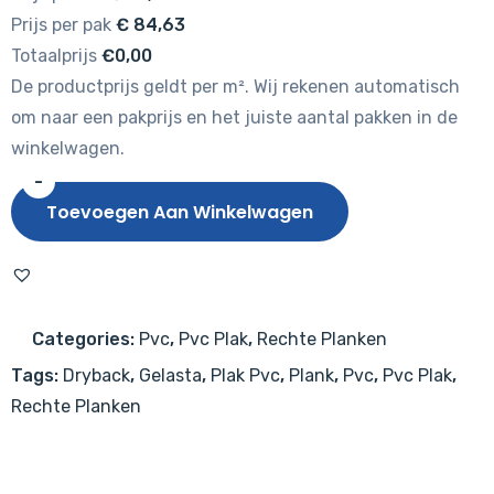
Prijs per pak
€
84,63
Totaalprijs
€0,00
De productprijs geldt per m². Wij rekenen automatisch
om naar een pakprijs en het juiste aantal pakken in de
winkelwagen.
-
Gelasta
Toevoegen Aan Winkelwagen
Dynamic
2005
Natural
Oak
Categories:
Pvc
,
Pvc Plak
,
Rechte Planken
Brown
Tags:
Dryback
,
Gelasta
,
Plak Pvc
,
Plank
,
Pvc
,
Pvc Plak
,
aantal
Rechte Planken