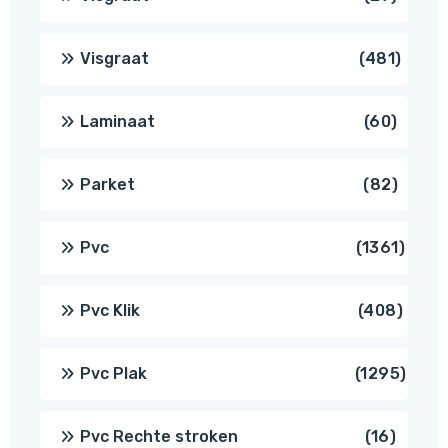
produ
481
Visgraat
481
produ
60
Laminaat
60
produ
82
Parket
82
produ
1361
Pvc
1361
produ
408
Pvc Klik
408
produ
1295
Pvc Plak
1295
prod
16
Pvc Rechte stroken
16