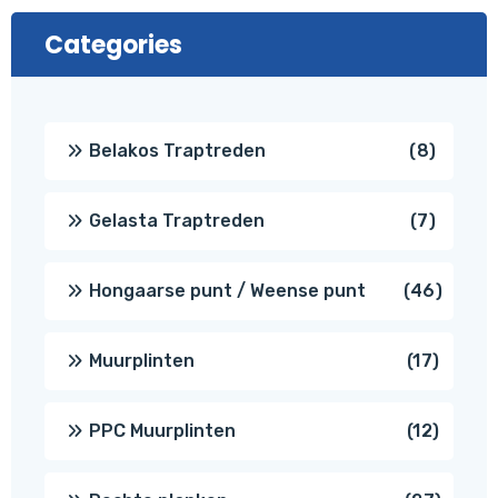
Categories
8
Belakos Traptreden
8
produc
7
Gelasta Traptreden
7
produc
46
Hongaarse punt / Weense punt
46
produ
17
Muurplinten
17
produc
12
PPC Muurplinten
12
produc