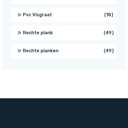
produc
18
Pvc Visgraat
18
produc
49
Rechte plank
49
produ
49
Rechte planken
49
produ