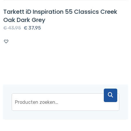
Tarkett iD Inspiration 55 Classics Creek
Oak Dark Grey
Oorspronkelijke
Huidige
€
43,95
€
37,95
prijs
prijs
was:
is:
€ 43,95.
€ 37,95.