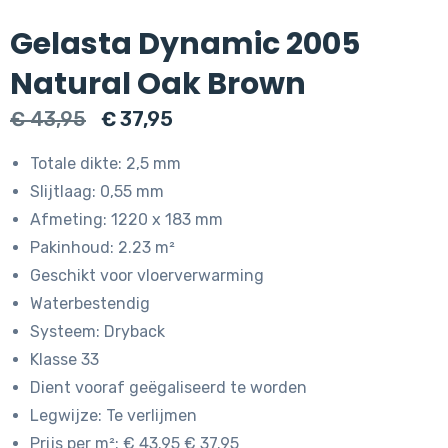
Gelasta Dynamic 2005
Natural Oak Brown
Oorspronkelijke
Huidige
€
43,95
€
37,95
prijs
prijs
Totale dikte: 2,5 mm
was:
is:
Slijtlaag: 0,55 mm
€ 43,95.
€ 37,95.
Afmeting: 1220 x 183 mm
Pakinhoud: 2.23 m²
Geschikt voor vloerverwarming
Waterbestendig
Systeem: Dryback
Klasse 33
Dient vooraf geëgaliseerd te worden
Legwijze: Te verlijmen
Prijs per m²: € 43.95 € 37.95