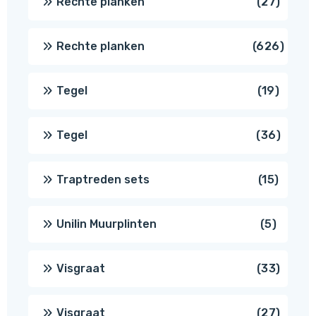
27
Rechte planken
27
produ
626
Rechte planken
626
produ
19
Tegel
19
produc
36
Tegel
36
produ
15
Traptreden sets
15
produc
5
Unilin Muurplinten
5
produc
33
Visgraat
33
produ
27
Visgraat
27