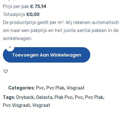
Prijs per pak
€
75,14
Totaalprijs
€0,00
De productprijs geldt per m². Wij rekenen automatisch
om naar een pakprijs en het juiste aantal pakken in de
winkelwagen.
-
Gelasta
Toevoegen Aan Winkelwagen
Dynamic
Visgraat
2004
Natural
Categories:
Pvc
,
Pvc Plak
,
Visgraat
Oak
Tags:
Dryback
,
Gelasta
,
Plak Pvc
,
Pvc
,
Pvc Plak
,
Smoked
Pvc Visgraat
,
Visgraat
aantal