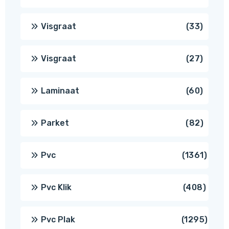
produ
33
Visgraat
33
produ
27
Visgraat
27
produ
60
Laminaat
60
produ
82
Parket
82
produ
1361
Pvc
1361
produ
408
Pvc Klik
408
produ
1295
Pvc Plak
1295