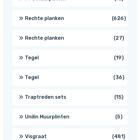
produc
626
Rechte planken
626
produ
27
Rechte planken
27
produ
19
Tegel
19
produc
36
Tegel
36
produ
15
Traptreden sets
15
produc
5
Unilin Muurplinten
5
produc
481
Visgraat
481