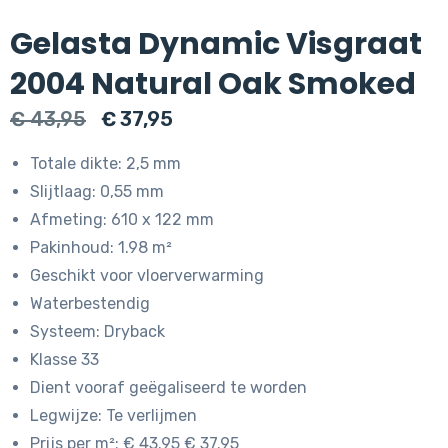
Gelasta Dynamic Visgraat
2004 Natural Oak Smoked
Oorspronkelijke
Huidige
€
43,95
€
37,95
prijs
prijs
Totale dikte: 2,5 mm
was:
is:
Slijtlaag: 0,55 mm
€ 43,95.
€ 37,95.
Afmeting: 610 x 122 mm
Pakinhoud: 1.98 m²
Geschikt voor vloerverwarming
Waterbestendig
Systeem: Dryback
Klasse 33
Dient vooraf geëgaliseerd te worden
Legwijze: Te verlijmen
Prijs per m²: € 43.95 € 37.95