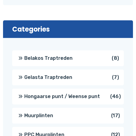
Categories
8
Belakos Traptreden
8
produc
7
Gelasta Traptreden
7
produc
46
Hongaarse punt / Weense punt
46
produ
17
Muurplinten
17
produc
12
PPC Muurplinten
12