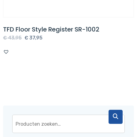
TFD Floor Style Register SR-1002
Oorspronkelijke
Huidige
€
43,95
€
37,95
prijs
prijs
was:
is:
€ 43,95.
€ 37,95.