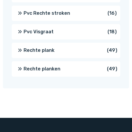
prod
16
Pvc Rechte stroken
16
produc
18
Pvc Visgraat
18
produc
49
Rechte plank
49
produ
49
Rechte planken
49
produ