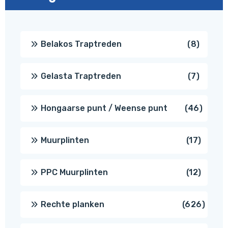
8
Belakos Traptreden
8
produc
7
Gelasta Traptreden
7
produc
46
Hongaarse punt / Weense punt
46
produ
17
Muurplinten
17
produc
12
PPC Muurplinten
12
produc
626
Rechte planken
626