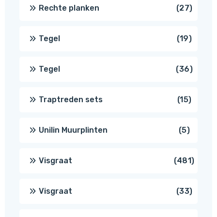
produ
27
Rechte planken
27
produ
19
Tegel
19
produc
36
Tegel
36
produ
15
Traptreden sets
15
produc
5
Unilin Muurplinten
5
produc
481
Visgraat
481
produ
33
Visgraat
33
produ