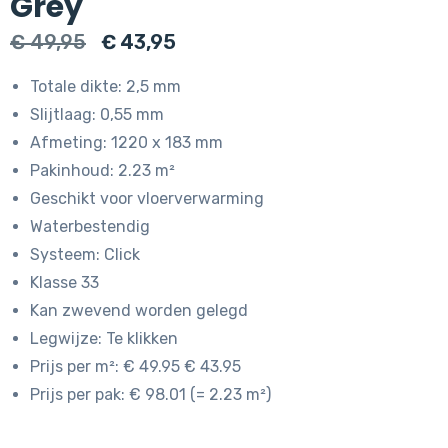
Grey
Oorspronkelijke
Huidige
€
49,95
€
43,95
prijs
prijs
Totale dikte: 2,5 mm
was:
is:
Slijtlaag: 0,55 mm
€ 49,95.
€ 43,95.
Afmeting: 1220 x 183 mm
Pakinhoud: 2.23 m²
Geschikt voor vloerverwarming
Waterbestendig
Systeem: Click
Klasse 33
Kan zwevend worden gelegd
Legwijze: Te klikken
Prijs per m²: € 49.95 € 43.95
Prijs per pak: € 98.01 (= 2.23 m²)