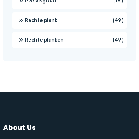
18
Pvc Visgraat
18
produc
49
Rechte plank
49
produ
49
Rechte planken
49
produ
About Us