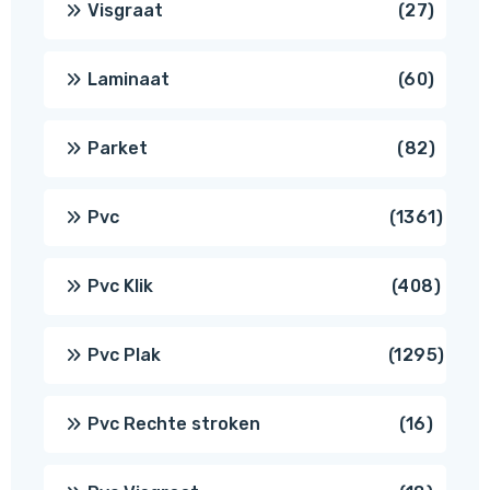
27
Visgraat
27
produ
60
Laminaat
60
produ
82
Parket
82
produ
1361
Pvc
1361
produ
408
Pvc Klik
408
produ
1295
Pvc Plak
1295
prod
16
Pvc Rechte stroken
16
produc