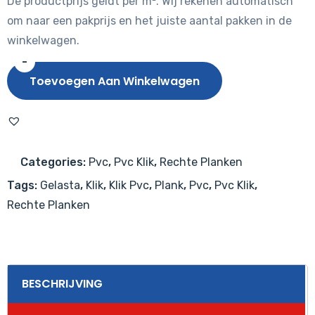
De productprijs geldt per m². Wij rekenen automatisch
om naar een pakprijs en het juiste aantal pakken in de
winkelwagen.
-
Gelasta
Toevoegen Aan Winkelwagen
Firmfit
Silent
6001
(rigid
Categories:
Pvc
,
Pvc Klik
,
Rechte Planken
click)
Tags:
Gelasta
,
Klik
,
Klik Pvc
,
Plank
,
Pvc
,
Pvc Klik
,
Natural
Rechte Planken
Oak
Grey
aantal
BESCHRIJVING