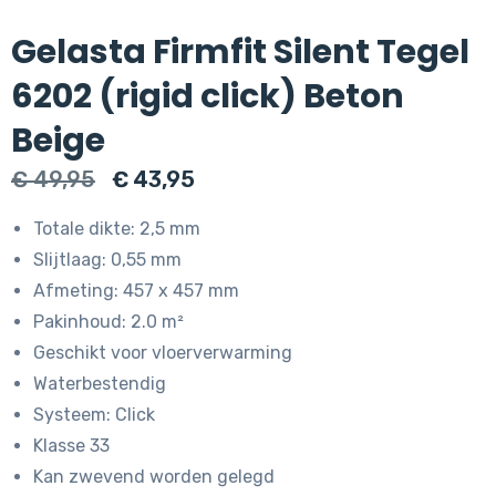
Gelasta Firmfit Silent Tegel
6202 (rigid click) Beton
Beige
Oorspronkelijke
Huidige
€
49,95
€
43,95
prijs
prijs
Totale dikte: 2,5 mm
was:
is:
Slijtlaag: 0,55 mm
€ 49,95.
€ 43,95.
Afmeting: 457 x 457 mm
Pakinhoud: 2.0 m²
Geschikt voor vloerverwarming
Waterbestendig
Systeem: Click
Klasse 33
Kan zwevend worden gelegd