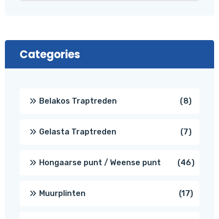
Categories
8
Belakos Traptreden
8
produc
7
Gelasta Traptreden
7
produc
46
Hongaarse punt / Weense punt
46
produ
17
Muurplinten
17
produc