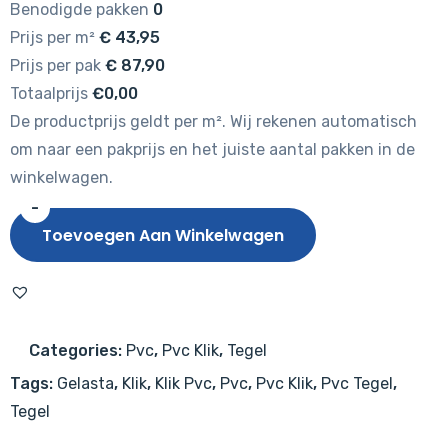
Benodigde pakken
0
Prijs per m²
€
43,95
Prijs per pak
€
87,90
Totaalprijs
€0,00
De productprijs geldt per m². Wij rekenen automatisch
om naar een pakprijs en het juiste aantal pakken in de
winkelwagen.
-
Gelasta
Toevoegen Aan Winkelwagen
Firmfit
Silent
Tegel
6202
Categories:
Pvc
,
Pvc Klik
,
Tegel
(rigid
Tags:
Gelasta
,
Klik
,
Klik Pvc
,
Pvc
,
Pvc Klik
,
Pvc Tegel
,
click)
Tegel
Beton
Beige