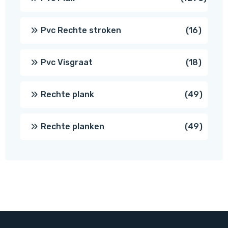
prod
16
Pvc Rechte stroken
16
produc
18
Pvc Visgraat
18
produc
49
Rechte plank
49
produ
49
Rechte planken
49
produ