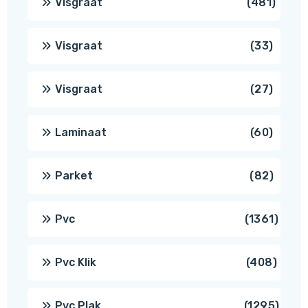
481
Visgraat
481
produ
33
Visgraat
33
produ
27
Visgraat
27
produ
60
Laminaat
60
produ
82
Parket
82
produ
1361
Pvc
1361
produ
408
Pvc Klik
408
produ
1295
Pvc Plak
1295