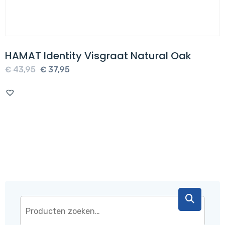
HAMAT Identity Visgraat Natural Oak
Oorspronkelijke
Huidige
€
43,95
€
37,95
prijs
prijs
was:
is:
€ 43,95.
€ 37,95.