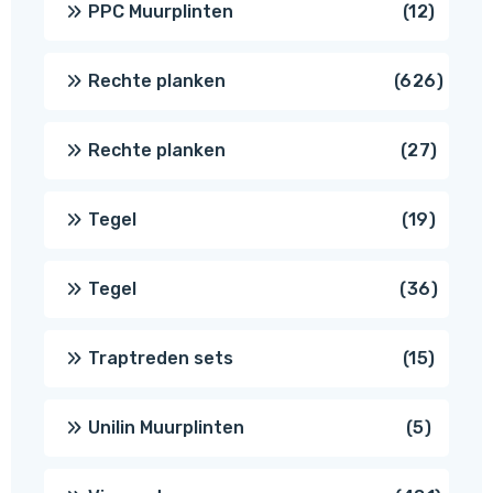
12
PPC Muurplinten
12
produc
626
Rechte planken
626
produ
27
Rechte planken
27
produ
19
Tegel
19
produc
36
Tegel
36
produ
15
Traptreden sets
15
produc
5
Unilin Muurplinten
5
produc