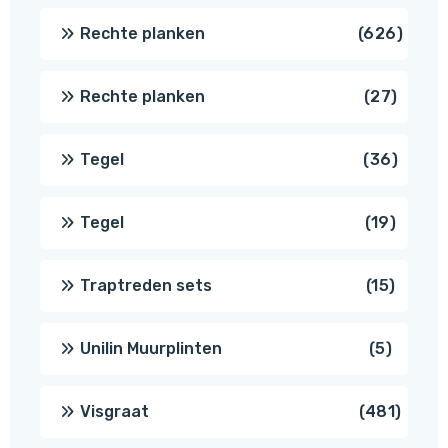
produc
626
Rechte planken
626
produ
27
Rechte planken
27
produ
36
Tegel
36
produ
19
Tegel
19
produc
15
Traptreden sets
15
produc
5
Unilin Muurplinten
5
produc
481
Visgraat
481