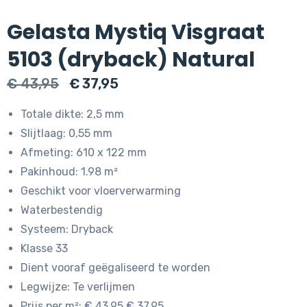
Gelasta Mystiq Visgraat
5103 (dryback) Natural
Oorspronkelijke
Huidige
€
43,95
€
37,95
prijs
prijs
Totale dikte: 2,5 mm
was:
is:
Slijtlaag: 0,55 mm
€ 43,95.
€ 37,95.
Afmeting: 610 x 122 mm
Pakinhoud: 1.98 m²
Geschikt voor vloerverwarming
Waterbestendig
Systeem: Dryback
Klasse 33
Dient vooraf geëgaliseerd te worden
Legwijze: Te verlijmen
Prijs per m²: € 43.95 € 37.95