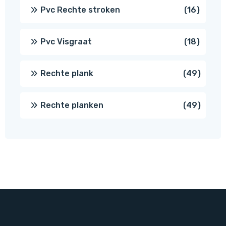
prod
16
Pvc Rechte stroken
16
produc
18
Pvc Visgraat
18
produc
49
Rechte plank
49
produ
49
Rechte planken
49
produ