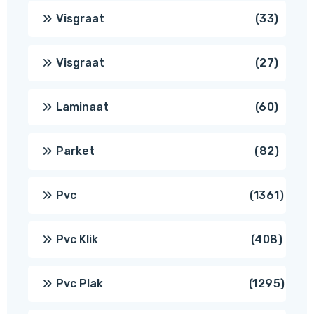
produ
33
Visgraat
33
produ
27
Visgraat
27
produ
60
Laminaat
60
produ
82
Parket
82
produ
1361
Pvc
1361
produ
408
Pvc Klik
408
produ
1295
Pvc Plak
1295