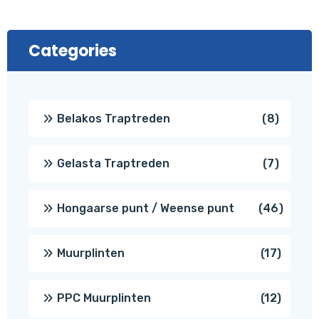
Categories
8
Belakos Traptreden
8
produc
7
Gelasta Traptreden
7
produc
46
Hongaarse punt / Weense punt
46
produ
17
Muurplinten
17
produc
12
PPC Muurplinten
12