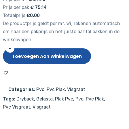
Prijs per pak
€
75,14
Totaalprijs
€0,00
De productprijs geldt per m². Wij rekenen automatisch
om naar een pakprijs en het juiste aantal pakken in de
winkelwagen.
-
Gelasta
Toevoegen Aan Winkelwagen
Mystiq
Visgraat
5103
(dryback)
Categories:
Pvc
,
Pvc Plak
,
Visgraat
Natural
Tags:
Dryback
,
Gelasta
,
Plak Pvc
,
Pvc
,
Pvc Plak
,
aantal
Pvc Visgraat
,
Visgraat