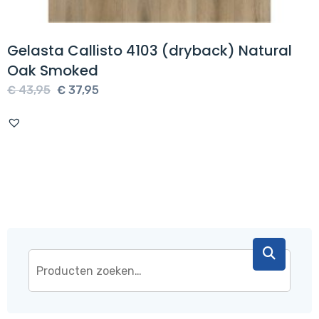
Gelasta Callisto 4103 (dryback) Natural
Oak Smoked
Oorspronkelijke
Huidige
€
43,95
€
37,95
prijs
prijs
was:
is:
€ 43,95.
€ 37,95.