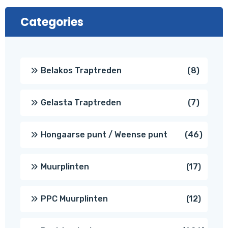
Categories
8
Belakos Traptreden
8
produc
7
Gelasta Traptreden
7
produc
46
Hongaarse punt / Weense punt
46
produ
17
Muurplinten
17
produc
12
PPC Muurplinten
12
produc