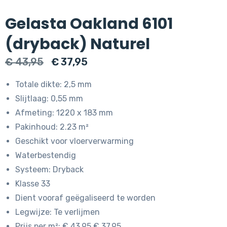
Gelasta Oakland 6101
(dryback) Naturel
Oorspronkelijke
Huidige
€
43,95
€
37,95
prijs
prijs
Totale dikte: 2,5 mm
was:
is:
Slijtlaag: 0,55 mm
€ 43,95.
€ 37,95.
Afmeting: 1220 x 183 mm
Pakinhoud: 2.23 m²
Geschikt voor vloerverwarming
Waterbestendig
Systeem: Dryback
Klasse 33
Dient vooraf geëgaliseerd te worden
Legwijze: Te verlijmen
Prijs per m²: € 43.95 € 37.95