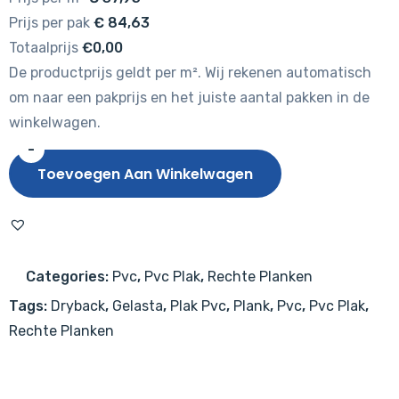
Prijs per pak
€
84,63
Totaalprijs
€0,00
De productprijs geldt per m². Wij rekenen automatisch
om naar een pakprijs en het juiste aantal pakken in de
winkelwagen.
-
Gelasta
Toevoegen Aan Winkelwagen
Oakland
6101
(dryback)
Naturel
Categories:
Pvc
,
Pvc Plak
,
Rechte Planken
aantal
Tags:
Dryback
,
Gelasta
,
Plak Pvc
,
Plank
,
Pvc
,
Pvc Plak
,
Rechte Planken