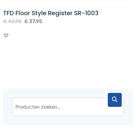
TFD Floor Style Register SR-1003
Oorspronkelijke
Huidige
€
43,95
€
37,95
prijs
prijs
was:
is:
€ 43,95.
€ 37,95.