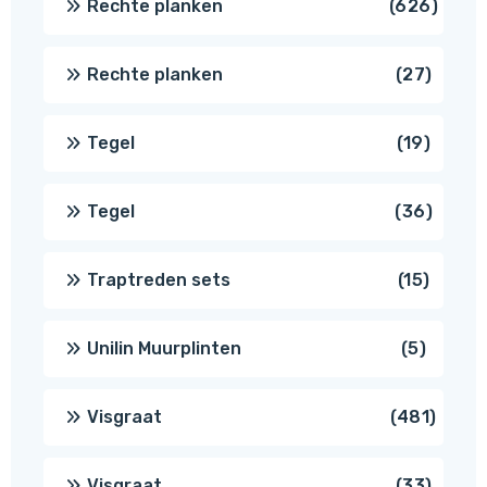
626
Rechte planken
626
produ
27
Rechte planken
27
produ
19
Tegel
19
produc
36
Tegel
36
produ
15
Traptreden sets
15
produc
5
Unilin Muurplinten
5
produc
481
Visgraat
481
produ
33
Visgraat
33