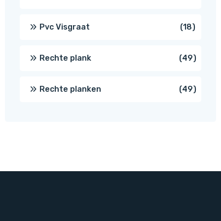
produc
18
Pvc Visgraat
18
produc
49
Rechte plank
49
produ
49
Rechte planken
49
produ