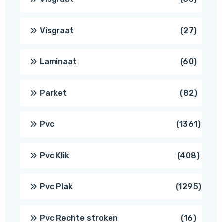
produ
27
Visgraat
27
produ
60
Laminaat
60
produ
82
Parket
82
produ
1361
Pvc
1361
produ
408
Pvc Klik
408
produ
1295
Pvc Plak
1295
prod
16
Pvc Rechte stroken
16