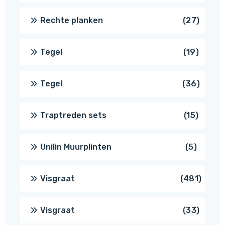
produ
27
Rechte planken
27
produ
19
Tegel
19
produc
36
Tegel
36
produ
15
Traptreden sets
15
produc
5
Unilin Muurplinten
5
produc
481
Visgraat
481
produ
33
Visgraat
33