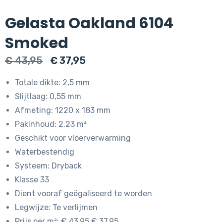
Gelasta Oakland 6104
Smoked
Oorspronkelijke
Huidige
€
43,95
€
37,95
prijs
prijs
Totale dikte: 2,5 mm
was:
is:
Slijtlaag: 0,55 mm
€ 43,95.
€ 37,95.
Afmeting: 1220 x 183 mm
Pakinhoud: 2.23 m²
Geschikt voor vloerverwarming
Waterbestendig
Systeem: Dryback
Klasse 33
Dient vooraf geëgaliseerd te worden
Legwijze: Te verlijmen
Prijs per m²: € 43.95 € 37.95