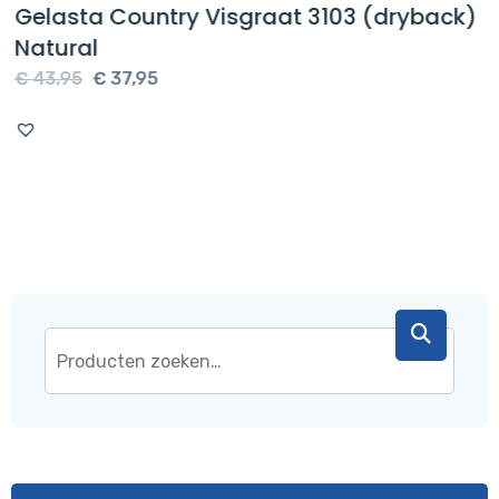
Gelasta Country Visgraat 3103 (dryback)
Natural
Oorspronkelijke
Huidige
€
43,95
€
37,95
prijs
prijs
was:
is:
€ 43,95.
€ 37,95.