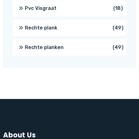
produc
18
Pvc Visgraat
18
produc
49
Rechte plank
49
produ
49
Rechte planken
49
produ
About Us