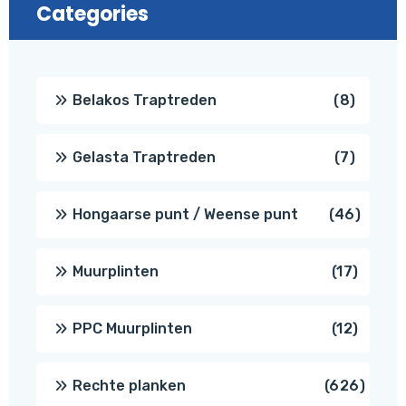
Categories
8
Belakos Traptreden
8
produc
7
Gelasta Traptreden
7
produc
46
Hongaarse punt / Weense punt
46
produ
17
Muurplinten
17
produc
12
PPC Muurplinten
12
produc
626
Rechte planken
626