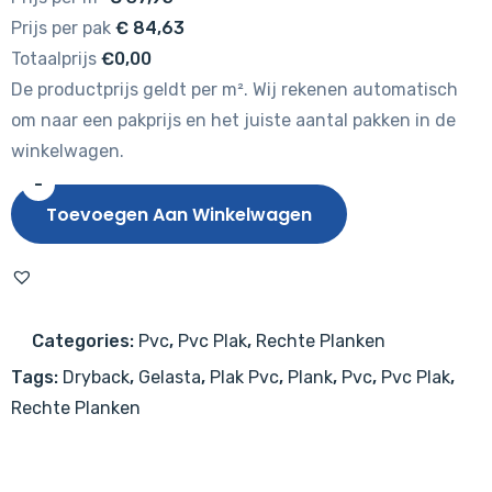
Prijs per pak
€
84,63
Totaalprijs
€0,00
De productprijs geldt per m². Wij rekenen automatisch
om naar een pakprijs en het juiste aantal pakken in de
winkelwagen.
-
Gelasta
Toevoegen Aan Winkelwagen
Oakland
6104
Smoked
aantal
Categories:
Pvc
,
Pvc Plak
,
Rechte Planken
Tags:
Dryback
,
Gelasta
,
Plak Pvc
,
Plank
,
Pvc
,
Pvc Plak
,
Rechte Planken