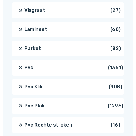
produ
27
Visgraat
27
produ
60
Laminaat
60
produ
82
Parket
82
produ
1361
Pvc
1361
produ
408
Pvc Klik
408
produ
1295
Pvc Plak
1295
prod
16
Pvc Rechte stroken
16