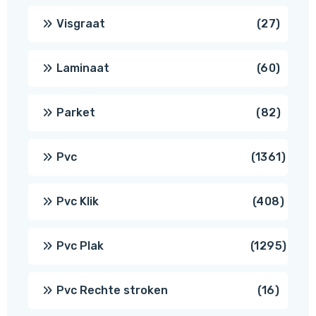
produ
27
Visgraat
27
produ
60
Laminaat
60
produ
82
Parket
82
produ
1361
Pvc
1361
produ
408
Pvc Klik
408
produ
1295
Pvc Plak
1295
prod
16
Pvc Rechte stroken
16