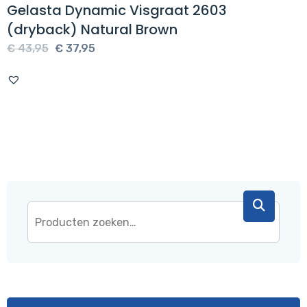
Gelasta Dynamic Visgraat 2603
(dryback) Natural Brown
Oorspronkelijke
Huidige
€
43,95
€
37,95
prijs
prijs
was:
is:
€ 43,95.
€ 37,95.