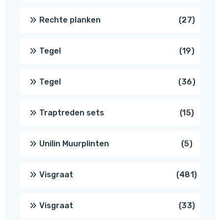
produ
27
Rechte planken
27
produ
19
Tegel
19
produc
36
Tegel
36
produ
15
Traptreden sets
15
produc
5
Unilin Muurplinten
5
produc
481
Visgraat
481
produ
33
Visgraat
33