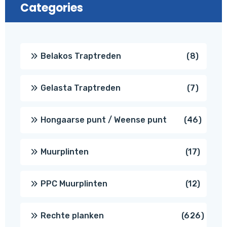
Categories
8
Belakos Traptreden
8
produc
7
Gelasta Traptreden
7
produc
46
Hongaarse punt / Weense punt
46
produ
17
Muurplinten
17
produc
12
PPC Muurplinten
12
produc
626
Rechte planken
626