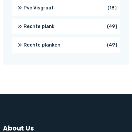
produc
18
Pvc Visgraat
18
produc
49
Rechte plank
49
produ
49
Rechte planken
49
produ
About Us