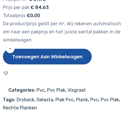
Prijs per pak
€
84,63
Totaalprijs
€0,00
De productprijs geldt per m². Wij rekenen automatisch
om naar een pakprijs en het juiste aantal pakken in de
winkelwagen.
-
Gelasta
Toevoegen Aan Winkelwagen
Oakland
6204
Smoked
aantal
Categories:
Pvc
,
Pvc Plak
,
Visgraat
Tags:
Dryback
,
Gelasta
,
Plak Pvc
,
Plank
,
Pvc
,
Pvc Plak
,
Rechte Planken