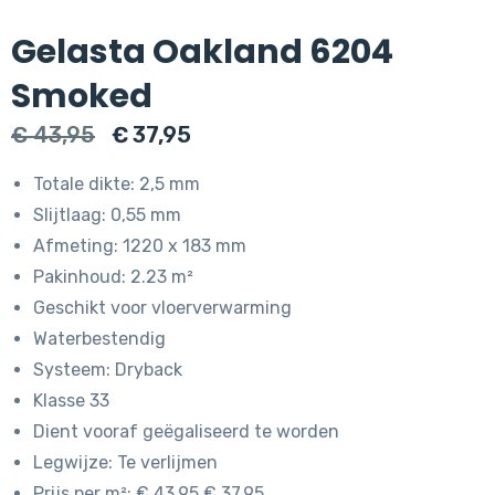
Gelasta Oakland 6204
Smoked
Oorspronkelijke
Huidige
€
43,95
€
37,95
prijs
prijs
Totale dikte: 2,5 mm
was:
is:
Slijtlaag: 0,55 mm
€ 43,95.
€ 37,95.
Afmeting: 1220 x 183 mm
Pakinhoud: 2.23 m²
Geschikt voor vloerverwarming
Waterbestendig
Systeem: Dryback
Klasse 33
Dient vooraf geëgaliseerd te worden
Legwijze: Te verlijmen
Prijs per m²: € 43.95 € 37.95