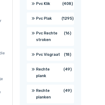
producten
408
Pvc Klik
408
producten
1295
Pvc Plak
1295
r
producten
16
Pvc Rechte
16
stroken
producten
die
18
Pvc Visgraat
18
producten
49
Rechte
49
plank
je
producten
49
Rechte
49
e
planken
producten