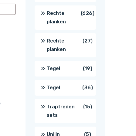
producten
626
Rechte
626
planken
producten
27
Rechte
27
planken
producten
19
Tegel
19
producten
36
Tegel
36
e
producten
15
Traptreden
15
sets
producten
5
Unilin
5