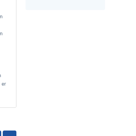
om
om
n
 er