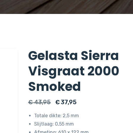
Gelasta Sierra
Visgraat 2000
Smoked
Oorspronkelijke
Huidige
€
43,95
€
37,95
prijs
prijs
Totale dikte: 2,5 mm
was:
is:
Slijtlaag: 0,55 mm
€ 43,95.
€ 37,95.
Afmeting: 610 x 122 mm