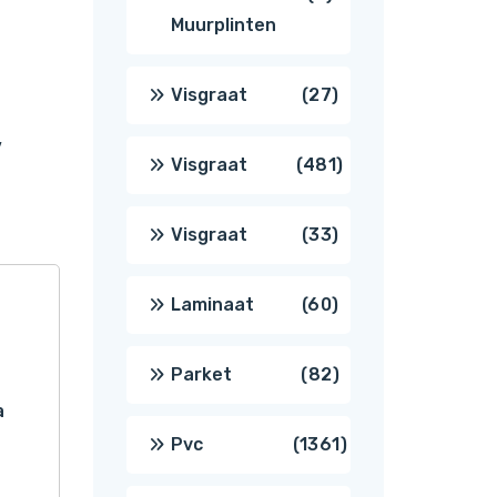
Muurplinten
producten
27
Visgraat
27
,
producten
481
Visgraat
481
producten
33
Visgraat
33
producten
60
Laminaat
60
producten
82
Parket
82
a
producten
1361
Pvc
1361