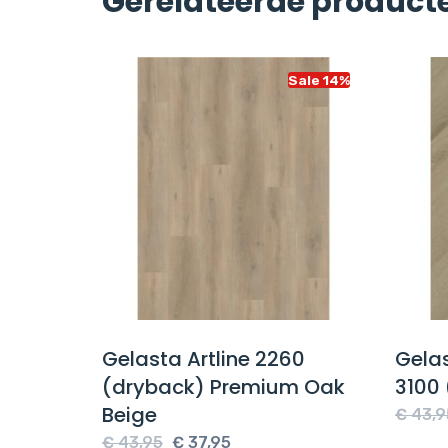
Gerelateerde product
Sale 14%
Sale 14%
on 55
Gelasta Artline 2260
Gela
(dryback) Premium Oak
3100
Beige
e
€
43,9
Oorspronkelijke
Huidige
€
43,95
€
37,95