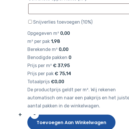
Snijverlies toevoegen (10%)
Opgegeven m²
0,00
m² per pak
1,98
Berekende m²
0,00
Benodigde pakken
0
Prijs per m²
€
37,95
Prijs per pak
€
75,14
Totaalprijs
€0,00
De productprijs geldt per m². Wij rekenen
automatisch om naar een pakprijs en het juist
aantal pakken in de winkelwagen.
+
-
Gelasta
Toevoegen Aan Winkelwagen
Sierra