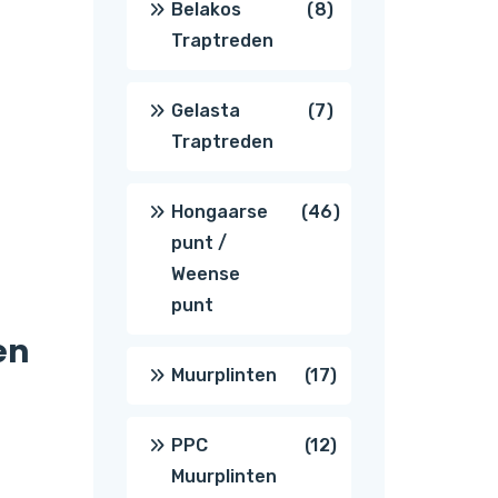
8
Belakos
8
Traptreden
producten
7
Gelasta
7
Traptreden
producten
46
Hongaarse
46
punt /
producten
Weense
punt
en
17
Muurplinten
17
producten
12
PPC
12
Muurplinten