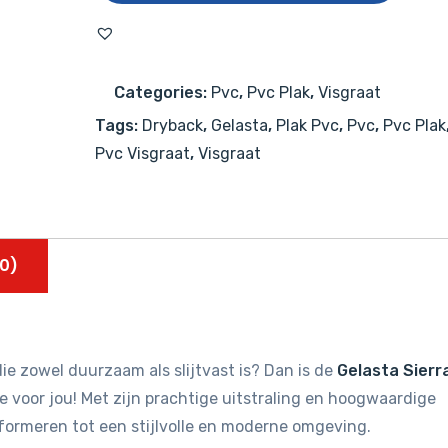
Visgraat
2000
Smoked
Categories:
Pvc
,
Pvc Plak
,
Visgraat
aantal
Tags:
Dryback
,
Gelasta
,
Plak Pvc
,
Pvc
,
Pvc Plak
Pvc Visgraat
,
Visgraat
0)
ie zowel duurzaam als slijtvast is? Dan is de
Gelasta Sierr
 voor jou! Met zijn prachtige uitstraling en hoogwaardige
sformeren tot een stijlvolle en moderne omgeving.