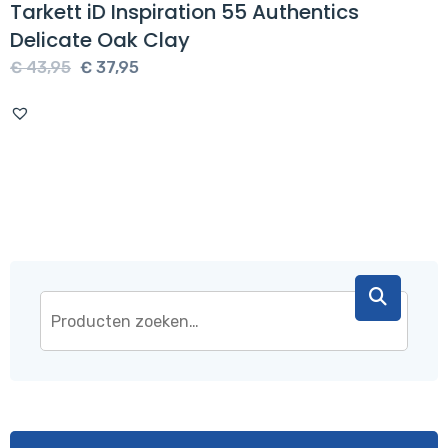
Tarkett iD Inspiration 55 Authentics
Delicate Oak Clay
Oorspronkelijke
Huidige
€
43,95
€
37,95
prijs
prijs
was:
is:
€ 43,95.
€ 37,95.