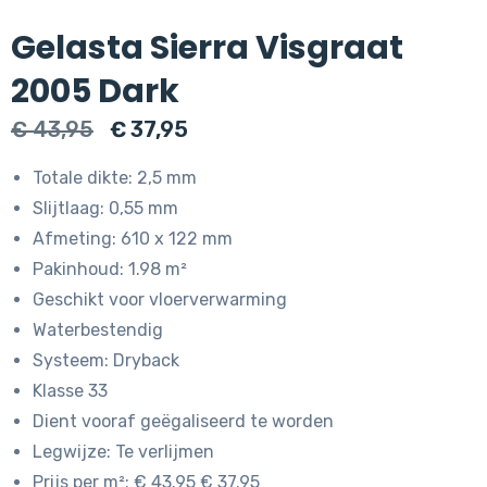
Gelasta Sierra Visgraat
2005 Dark
Oorspronkelijke
Huidige
€
43,95
€
37,95
prijs
prijs
Totale dikte: 2,5 mm
was:
is:
Slijtlaag: 0,55 mm
€ 43,95.
€ 37,95.
Afmeting: 610 x 122 mm
Pakinhoud: 1.98 m²
Geschikt voor vloerverwarming
Waterbestendig
Systeem: Dryback
Klasse 33
Dient vooraf geëgaliseerd te worden
Legwijze: Te verlijmen
Prijs per m²: € 43.95 € 37.95