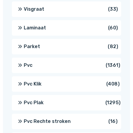
produ
33
Visgraat
33
produ
60
Laminaat
60
produ
82
Parket
82
produ
1361
Pvc
1361
produ
408
Pvc Klik
408
produ
1295
Pvc Plak
1295
prod
16
Pvc Rechte stroken
16