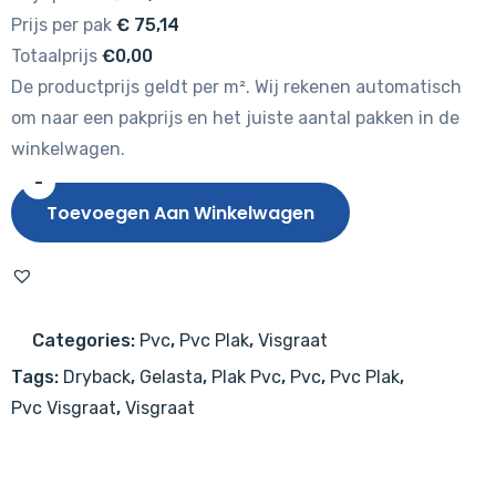
Prijs per pak
€
75,14
Totaalprijs
€0,00
De productprijs geldt per m². Wij rekenen automatisch
om naar een pakprijs en het juiste aantal pakken in de
winkelwagen.
-
Gelasta
Toevoegen Aan Winkelwagen
Sierra
Visgraat
2005
Dark
Categories:
Pvc
,
Pvc Plak
,
Visgraat
aantal
Tags:
Dryback
,
Gelasta
,
Plak Pvc
,
Pvc
,
Pvc Plak
,
Pvc Visgraat
,
Visgraat