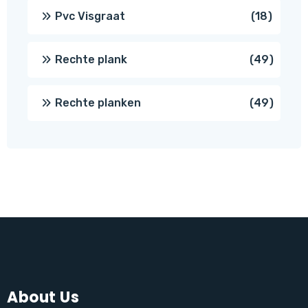
produc
18
Pvc Visgraat
18
produc
49
Rechte plank
49
produ
49
Rechte planken
49
produ
About Us