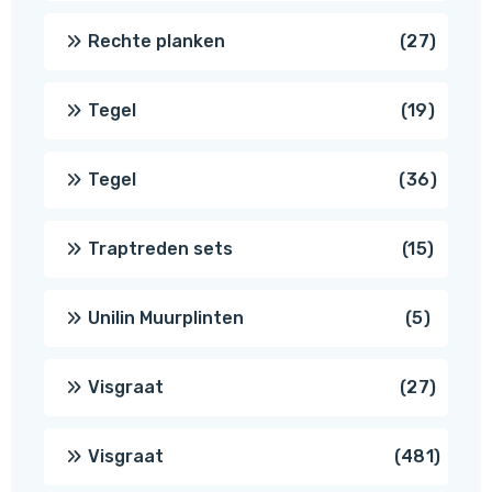
produ
27
Rechte planken
27
produ
19
Tegel
19
produc
36
Tegel
36
produ
15
Traptreden sets
15
produc
5
Unilin Muurplinten
5
produc
27
Visgraat
27
produ
481
Visgraat
481