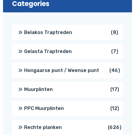
Categories
8
Belakos Traptreden
8
produc
7
Gelasta Traptreden
7
produc
46
Hongaarse punt / Weense punt
46
produ
17
Muurplinten
17
produc
12
PPC Muurplinten
12
produc
626
Rechte planken
626